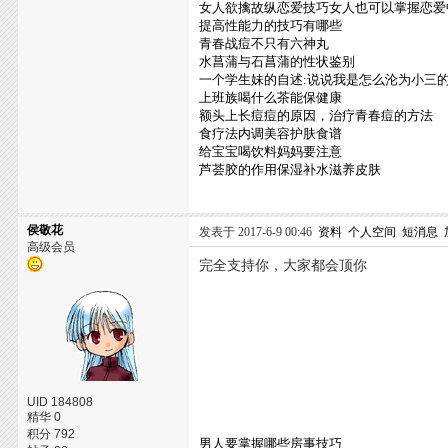
女人欲擒故纵恋爱技巧女人也可以掌握恋爱
提高性能力的技巧有哪些
青春战痘不只有六神丸
水菖蒲与石菖蒲的性状鉴别
一个学生妹的自述:说说我是怎么沦为小三
上班族喝什么茶能保健康
额头上长痘痘的原因，治疗青春痘的方法
食疗法内调美容护肤食谱
给宝宝喝饮料妈妈要注意
芦荟胶的作用保湿补水滋养皮肤
侯敬花
发表于 2017-6-9 00:46
资料
个人空间
短消息
高级会员
完全支持你，大家都会顶你
UID 184808
精华 0
积分 792
男人要掌握哪些房事技巧