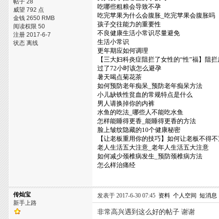
帖子 28
吃哪些粗粮会导致不孕
威望 792 点
吃完苹果为什么会腹胀_吃完苹果会腹胀吗
金钱 2650 RMB
孩子交往能力的重要性
阅读权限 50
不良健康生活小常识尽量避免
注册 2017-6-7
生活小常识
状态 离线
更年期应如何调理
【三大妇科炎症阻拦了女性的“性”福】阻
过了72小时该怎么避孕
暑天喝点菊花茶
如何预防老年痴呆_预防老年痴呆方法
小儿缺铁性贫血的常规特点是什么
男人请换掉你的内裤
水鱼的吃法_哪些人不能吃水鱼
怎样能睡得更香_能睡得更香的方法
脸上皱纹隐藏的10个健康秘密
【让老板重用你的技巧】如何让老板不得不
老人生活五大注意_老年人生活五大注意
如何减少颈椎病发生_预防颈椎病方法
怎么样治痛经
传灿宝
发表于 2017-6-30 07:45
资料
个人空间
短消息
新手上路
非常高兴遇到这么好的帖子 谢谢