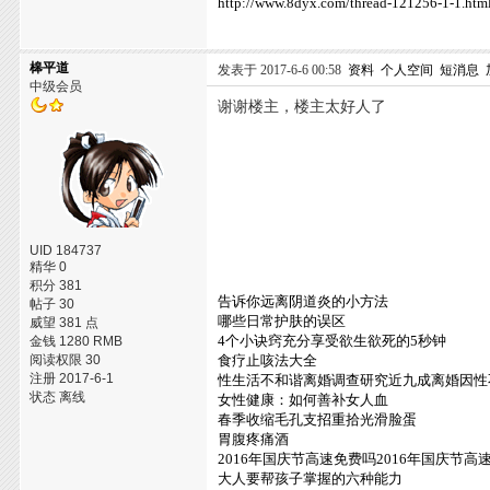
http://www.8dyx.com/thread-121256-1-1.htm
槔平道
发表于 2017-6-6 00:58
资料
个人空间
短消息
中级会员
谢谢楼主，楼主太好人了
UID 184737
精华 0
积分 381
告诉你远离阴道炎的小方法
帖子 30
哪些日常护肤的误区
威望 381 点
4个小诀窍充分享受欲生欲死的5秒钟
金钱 1280 RMB
阅读权限 30
食疗止咳法大全
注册 2017-6-1
性生活不和谐离婚调查研究近九成离婚因性
状态 离线
女性健康：如何善补女人血
春季收缩毛孔支招重拾光滑脸蛋
胃腹疼痛酒
2016年国庆节高速免费吗2016年国庆节
大人要帮孩子掌握的六种能力