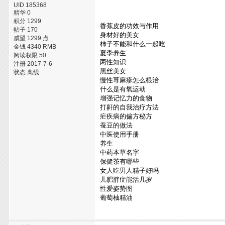
UID 185368
精华 0
积分 1299
香蕉皮的功效与作用
帖子 170
身材好的美女
威望 1299 点
柿子不能和什么一起吃
金钱 4340 RMB
夏季养生
阅读权限 50
两性知识
注册 2017-7-6
黑丝美女
状态 离线
慢性荨麻疹怎么根治
什么是有氧运动
增强记忆力的食物
打鼾的自我治疗方法
疟疾病的偏方秘方
蚕豆的做法
中医使用手册
养生
中药本草名字
保健茶有哪些
女人吃男人精子好吗
儿肥胖症能活几岁
性爱姿势图
葡萄柚精油