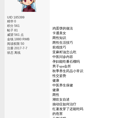
UID 185399
精华 0
积分 561
鸡蛋饼的做法
帖子 81
卡通美女
威望 561 点
两性知识
金钱 1880 RMB
两性生活技巧
阅读权限 50
前戏技巧
注册 2017-7-7
亚麻籽油怎么吃
状态 离线
中医问诊内容
孕妇能吃番石榴吗
男子spa会所
秋季养生药品小常识
性交姿势
健康
中医养生保健
健康
两性
潮吹女自述
抽动症如何治疗
红薯发芽了还能吃吗
的危害