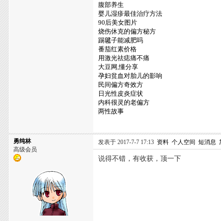
腹部养生
婴儿湿疹最佳治疗方法
90后美女图片
烧伤休克的偏方秘方
踢毽子能减肥吗
番茄红素价格
用激光祛痣痛不痛
大豆网,懂分享
孕妇贫血对胎儿的影响
民间偏方奇效方
日光性皮炎症状
内科很灵的老偏方
两性故事
勇纯林
发表于 2017-7-7 17:13
资料
个人空间
短消息
高级会员
说得不错，有收获，顶一下