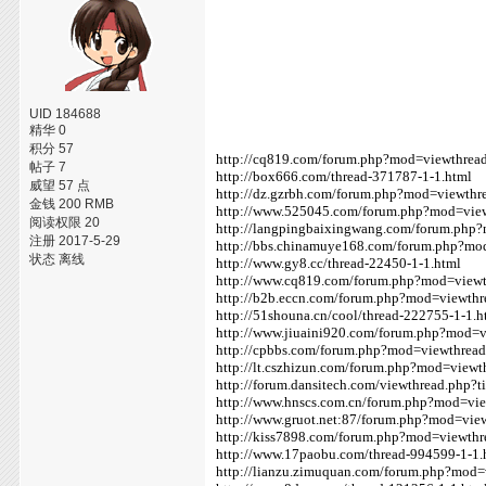
UID 184688
精华 0
积分 57
http://cq819.com/forum.php?mod=viewthre
帖子 7
http://box666.com/thread-371787-1-1.html
威望 57 点
http://dz.gzrbh.com/forum.php?mod=viewth
金钱 200 RMB
http://www.525045.com/forum.php?mod=vie
阅读权限 20
http://langpingbaixingwang.com/forum.ph
注册 2017-5-29
http://bbs.chinamuye168.com/forum.php?m
状态 离线
http://www.gy8.cc/thread-22450-1-1.html
http://www.cq819.com/forum.php?mod=view
http://b2b.eccn.com/forum.php?mod=viewth
http://51shouna.cn/cool/thread-222755-1-1.h
http://www.jiuaini920.com/forum.php?mod=
http://cpbbs.com/forum.php?mod=viewthre
http://lt.cszhizun.com/forum.php?mod=view
http://forum.dansitech.com/viewthread.php?
http://www.hnscs.com.cn/forum.php?mod=vi
http://www.gruot.net:87/forum.php?mod=vi
http://kiss7898.com/forum.php?mod=viewth
http://www.17paobu.com/thread-994599-1-1.
http://lianzu.zimuquan.com/forum.php?mod