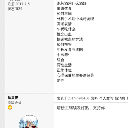
泡药酒用什么酒好
注册 2017-7-5
健康饮食
状态 离线
如何丰胸
外科手术后中成药调理
高潮表情
午餐吃什么
性交出血
快速祛斑的方法
如何撸管
生长发育曲线图
中医养生
综合
两性生活
正常体位
心理保健的主要途径是
两性
珍举腱
发表于 2017-7-9 04:50
资料
个人空间
短消息
高级会员
请楼主继续发好贴，支持你