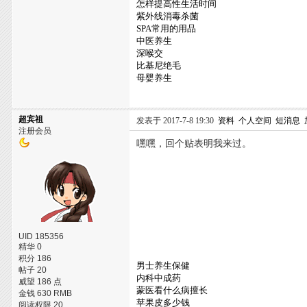
怎样提高性生活时间
紫外线消毒杀菌
SPA常用的用品
中医养生
深喉交
比基尼绝毛
母婴养生
超宾祖
发表于 2017-7-8 19:30
资料
个人空间
短消息
注册会员
嘿嘿，回个贴表明我来过。
UID 185356
精华 0
积分 186
男士养生保健
帖子 20
内科中成药
威望 186 点
蒙医看什么病擅长
金钱 630 RMB
苹果皮多少钱
阅读权限 20