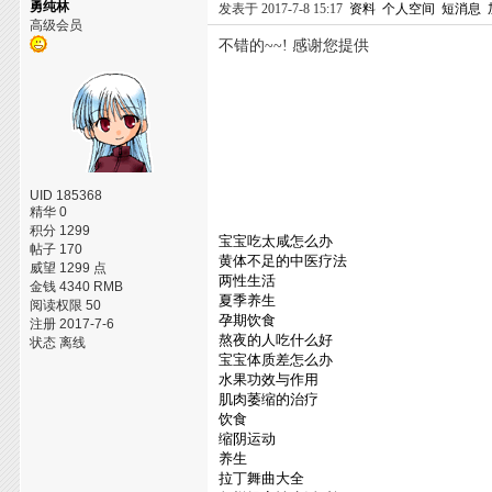
勇纯林
发表于 2017-7-8 15:17
资料
个人空间
短消息
高级会员
不错的~~! 感谢您提供
UID 185368
精华 0
积分 1299
宝宝吃太咸怎么办
帖子 170
黄体不足的中医疗法
威望 1299 点
两性生活
金钱 4340 RMB
夏季养生
阅读权限 50
孕期饮食
注册 2017-7-6
熬夜的人吃什么好
状态 离线
宝宝体质差怎么办
水果功效与作用
肌肉萎缩的治疗
饮食
缩阴运动
养生
拉丁舞曲大全