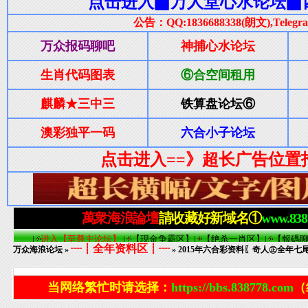
┈┋全年资料区┋┈
万众海浪论坛
»
» 2015年六合彩资料〖奇人㊣全年七尾
当网络繁忙时请选择：
https://bbs.838778.com
（