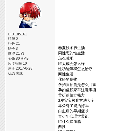
UID 185161
精华 0
积分 21
春夏秋冬养生汤
帖子 3
同性恋的性生活
威望 21 点
怎么减肥
金钱 80 RMB
阅读权限 10
吃太咸会怎么样
注册 2017-6-28
性功能障碍怎么治疗
状态 离线
两性生活
化痰的食物
孕妇腿抽筋是怎么回事
孕妇坐私家车注意事项
骨折的偏方秘方
2岁宝宝教育方法大全
耳朵聋了能治好吗
白血病的早期症状
青少年心理学常识
吃什么降血脂
两性