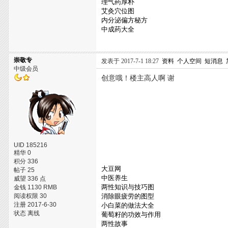
理气药厚朴
艾灸穴位图
内分泌偏方秘方
中成药大全
崇敬专
发表于 2017-7-1 18:27
资料
个人空间
短消息
中级会员
创意哦！楼主高人啊 谢
UID 185216
精华 0
积分 336
大豆网
帖子 25
中医养生
威望 336 点
两性知识与技巧图
金钱 1130 RMB
阅读权限 30
消除眼疲劳的图型
注册 2017-6-30
小白菜的做法大全
状态 离线
葡萄籽的功效与作用
两性故事