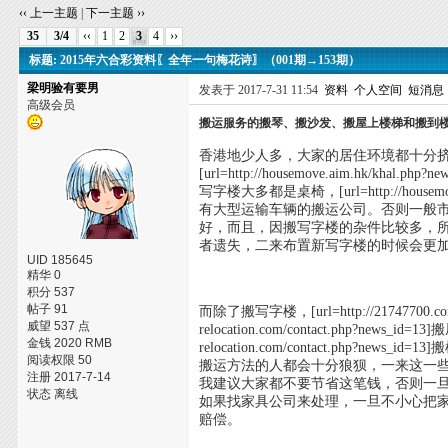
‹‹ 上一主题
|
下一主题 ››
35
3/4
‹‹
1
2
3
4
››
标题: 2015年六合彩资料〖全年一句梅花诗〗（001期→153期）
梁明验有要男
发表于 2017-7-31 11:54
资料
个人空间
短消息
高级会员
搬运服务的搬琴、搬沙发、搬屋上楼梯和搬到
香港地少人多，大家的居住环境都十分
[url=http://housemove.aim.hk
写字楼大多都是桌椅，[url=http://housem
有大型运输车辆的搬运公司。否则一般
好，而且，因搬写字楼的杂件比较多，
者遗失，二来布置新写字楼的时候会更
UID 185645
精华 0
积分 537
帖子 91
而除了搬写字楼，[url=http://21747700.co
威望 537 点
relocation.com/contact.php?new
金钱 2020 RMB
relocation.com/contact.php
阅读权限 50
搬运方法的人都会十分狼狈，一来这一
注册 2017-7-14
我建议大家都不要节省这笔钱，否则一
状态 离线
如果找家具公司来处理，一旦不小心把
赔偿。