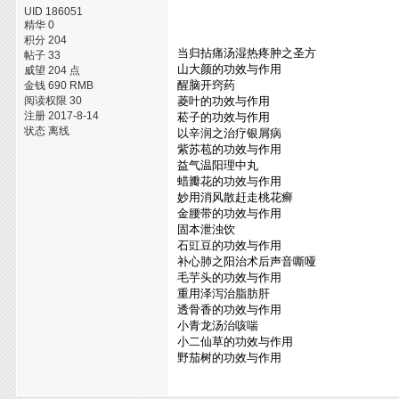
UID 186051
精华 0
积分 204
当归拈痛汤湿热疼肿之圣方
帖子 33
山大颜的功效与作用
威望 204 点
醒脑开窍药
金钱 690 RMB
阅读权限 30
菱叶的功效与作用
注册 2017-8-14
菘子的功效与作用
状态 离线
以辛润之治疗银屑病
紫苏苞的功效与作用
益气温阳理中丸
蜡瓣花的功效与作用
妙用消风散赶走桃花癣
金腰带的功效与作用
固本泄浊饮
石豇豆的功效与作用
补心肺之阳治术后声音嘶哑
毛芋头的功效与作用
重用泽泻治脂肪肝
透骨香的功效与作用
小青龙汤治咳喘
小二仙草的功效与作用
野茄树的功效与作用