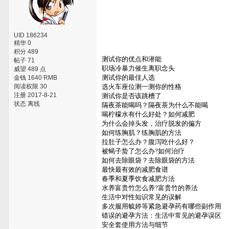
UID 186234
精华 0
积分 489
测试你的优点和潜能
帖子 71
职场冷暴力催生离职念头
威望 489 点
测试你的最佳人选
金钱 1640 RMB
阅读权限 30
选火车座位测一测你的性格
注册 2017-8-21
测试你是否该跳槽了
状态 离线
隔夜茶能喝吗？隔夜茶为什么不能喝
喝柠檬水有什么好处？如何减肥
为什么会掉头发，治疗脱发的偏方
如何练胸肌？练胸肌的方法
拉肚子怎么办？腹泻吃什么好？
被蝎子蛰了怎么办?如何治疗
如何去除眼袋？去除眼袋的方法
最快最有效的减肥食谱
春季和夏季饮食减肥方法
水养富贵竹怎么养?富贵竹的养法
生活中对性知识常见的误解
多次服用毓婷等紧急避孕药有哪些副作用
错误的避孕方法：生活中常见的避孕误区
安全套使用方法与细节