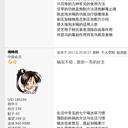
川贝母的几种常见的食用方法
甘草的功效及炮制方法清热解毒止痛
陈皮泡水喝的功效治疗咳嗽痰多
刺五加植物形态刺五加图片介绍
胖大海泡水喝的适用人群
灵芝孢子粉抗衰老清除自由基作用
何首乌的毒副作用何首乌相克食物
梅峰桃
发表于 2017-8-20 00:53
资料
个人空间
短消息
中级会员
确实不错，眼前一亮的好文
UID 186184
精华 0
积分 249
生活中常见的七个喝水坏习惯
帖子 43
预防妇科病的方法与生活习惯
威望 249 点
喝水也有禁忌，晨起别喝果汁
金钱 840 RMB