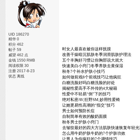
UID 186270
精华 0
积分 462
时女人最喜欢被你这样抚摸
帖子 59
改善干燥暗沉肌肤冬季润滑肌肤护理法
威望 462 点
五个丰胸好习惯让你胸部说大就大
金钱 1550 RMB
阅读权限 30
快速美白小窍门冬季养肤去黄保湿
注册 2017-8-23
秋冬7个补水护肤小技巧
状态 离线
如何做前戏8个前戏技巧让他疯狂
白糖洗脸好吗白糖洗脸的好处
揭秘性爱高手不外传的4大秘籍
性爱中不轻易“倒”下的技巧
绝对私密AV;狂野SM;妙用性爱椅
让她更易性高潮的“指交”技巧
男士如何预防长痘
自制简单有效的酸奶面膜
秋冬男士护肤小窍门
去皱纹最好的四大方法肌肤快速恢复年轻光
怎么用牛奶护肤牛奶的7个护肤功效
让男人为你疯狂的7个调情技巧