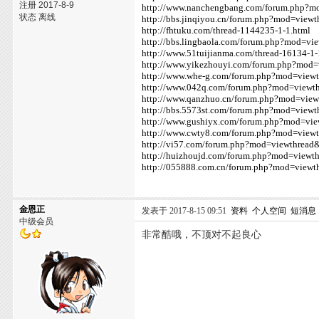
注册 2017-8-9
http://www.nanchengbang.com/forum.php?m
状态 离线
http://bbs.jinqiyou.cn/forum.php?mod=view
http://fhtuku.com/thread-1144235-1-1.html
http://bbs.lingbaola.com/forum.php?mod=v
http://www.51tuijianma.com/thread-16134-1-
http://www.yikezhouyi.com/forum.php?mod
http://www.whe-g.com/forum.php?mod=view
http://www.042q.com/forum.php?mod=viewt
http://www.qanzhuo.cn/forum.php?mod=vie
http://bbs.5573st.com/forum.php?mod=view
http://www.gushiyx.com/forum.php?mod=vi
http://www.cwty8.com/forum.php?mod=view
http://vi57.com/forum.php?mod=viewthread
http://huizhoujd.com/forum.php?mod=viewt
http://055888.com.cn/forum.php?mod=view
金恩正
发表于 2017-8-15 09:51
资料
个人空间
短消息
中级会员
非常酷哦，不顶对不起良心