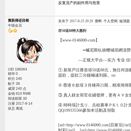
反复流产的副作用与危害
黄跃得还目框
发表于 2017-8-25 20:29
资料
个人空间
短消息
中级会员
存50送88特大惠利
【www-0146000-com】
═楲尼斯朲娛轢城倌網淔營
---正规大平台---实力.专业.信誉
UID 186064
①.新苚戶注冊首侟50送88元，無任何游
精华 0
提欵，提欵三分鐘極速到賬。oo
积分 240
帖子 38
②.稥港６姶埰３肖槤茽21期，精准溡溡
威望 240 点
金钱 910 RMB
③.真人鎂女荷官在綫發牌，更有ＡＶ女
阅读权限 30
注册 2017-8-14
④.時時埰計戈リ、丠椋賽車ＰK⒈０計
状态 离线
QQ199335566參加本活動及領取
[url=http://www.0146000.com]百家乐[/url
时彩[/url] [url=http://www.0146000.com