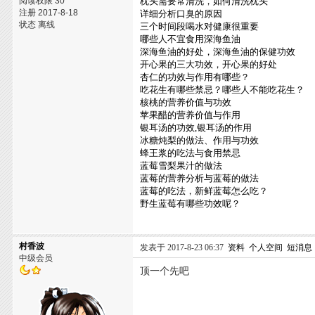
阅读权限 30
枕头需要常清洗，如何清洗枕头
注册 2017-8-18
详细分析口臭的原因
状态 离线
三个时间段喝水对健康很重要
哪些人不宜食用深海鱼油
深海鱼油的好处，深海鱼油的保健功效
开心果的三大功效，开心果的好处
杏仁的功效与作用有哪些？
吃花生有哪些禁忌？哪些人不能吃花生？
核桃的营养价值与功效
苹果醋的营养价值与作用
银耳汤的功效,银耳汤的作用
冰糖炖梨的做法、作用与功效
蜂王浆的吃法与食用禁忌
蓝莓雪梨果汁的做法
蓝莓的营养分析与蓝莓的做法
蓝莓的吃法，新鲜蓝莓怎么吃？
野生蓝莓有哪些功效呢？
村香波
发表于 2017-8-23 06:37
资料
个人空间
短消息
中级会员
顶一个先吧