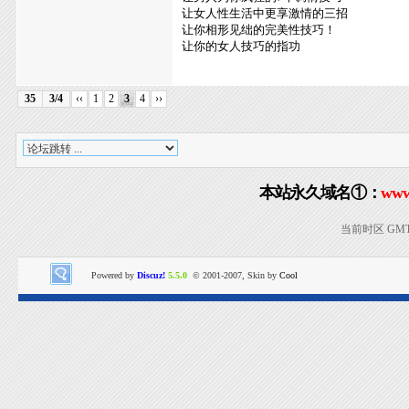
让女人性生活中更享激情的三招
让你相形见绌的完美性技巧！
让你的女人技巧的指功
35
3/4
‹‹
1
2
3
4
››
本站永久域名①：
www
当前时区 GMT+8
Powered by
Discuz!
5.5.0
© 2001-2007, Skin by
Cool