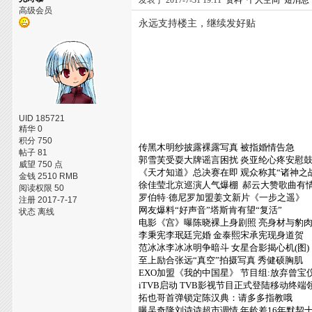
发表于 2017-7-31 19:11
资料
个人空间
短消息
高级会员
永远支持楼主，继续发好贴
UID 185721
精华 0
积分 750
传黑木明纱披露裸露写真 被指婚情告急
帖子 81
郭雪芙受耍大牌谣言困扰 炎亚纶心疼安慰
威望 750 点
《天才知道》总决赛在即 观众称其“诸神之
金钱 2510 RMB
徐佳莹北京巡演人气爆棚 郝云大赞歌曲有
阅读权限 50
罗伯特·德尼罗加盟姜文新片《一步之遥》
注册 2017-7-17
网友爆料“好声音”塔斯肯有望“复活”
状态 离线
电影《宫》曝陈晓裸上身剧照 亮身材与豹
李秉宪李珉廷完婚 金泰熙宋承宪现身道贺
范冰冰李冰冰明争暗斗 女星合影揭心机(图
至上励合张远“真空”拍摄写真 秀健硕胸肌
EXO加盟《我的中国星》 节目组:放弃曾宝
iTVB启动 TVB影视节目正式登陆移动终端
拓也哥首弹锁定陈汉典：请多多指教哦
曝吴奇隆刘诗诗超市调情 年龄差16年默契