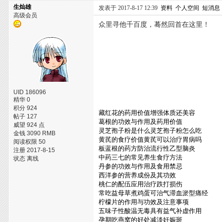
生灿雄
发表于 2017-8-17 12:39
资料
个人空间
短消息
高级会员
众里寻他千百度，蓦然回首在这里！
UID 186096
精华 0
积分 924
藏红花的药用价值增强体质还美容
帖子 127
葛根的功效与作用及药用价值
威望 924 点
灵芝孢子粉是什么灵芝孢子粉怎么吃
金钱 3090 RMB
黄芪的食疗价值黄芪可以治疗胃病吗
阅读权限 50
板蓝根的药方防治流行性乙型脑炎
注册 2017-8-15
中药三七的常见养生食疗方法
状态 离线
丹参的功效与作用及食用禁忌
西洋参的营养成份及其功效
桃仁的配伍应用治疗跌打损伤
常吃益母草煮鸡蛋可治气滞血淤型痛经
柠檬片的作用与功效及注意事项
五味子性酸温无毒具有益气补虚作用
孕期吃燕窝的好处减淡妊娠斑