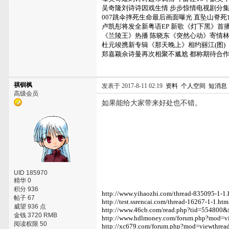
吴奇隆刘诗诗因戏生情 步步惊情电视剧分
007跳伞摔死生命最后画面曝光 直坠山脊
卢凯彤将发全新粤语EP 新歌《灯下黑》首
《兰陵王》热播 陈晓东《突然心动》寄情
杜元竣携新专辑《那天晚上》相约丽江(图)
郑嘉颖佘诗曼再次相聚不尴尬 都称期待合
祺钏枫
发表于 2017-8-11 02:19
资料
个人空间
短消息
高级会员
如果能给大家带来好处也不错。
UID 185970
精华 0
积分 936
http://www.yihaozhi.com/thread-835095-1-1.
帖子 67
http://test.ssrencai.com/thread-16267-1-1.htm
威望 936 点
http://www.46cb.com/read.php?tid=554800&
金钱 3720 RMB
http://www.hdlmoney.com/forum.php?mod=v
阅读权限 50
http://xc679.com/forum.php?mod=viewthre