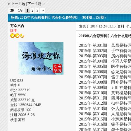
‹‹ 上一主题
|
下一主题 ››
30
1/3
1
2
3
››
标题: 2015年六合彩资料〖六合什么是特码〗（001期→153期）
万众六合
发表于 2014-12-24 03:16
资料
个
版主
2015年六合彩资料〖六合什么是特
2015年-第001期：凤凰是特
2015年-第002期：手中有特
2015年-第003期：房内有特
2015年-第004期：小万人堂
2015年-第005期：医生有特
2015年-第006期：恐龙是特
2015年-第007期：笛子是特
UID 928
2015年-第008期：雨伞是特
精华 0
2015年-第009期：五叶神是
积分 333719
2015年-第010期：黄鹤楼是
帖子 5550
2015年-第011期：四川有特
威望 333719 点
2015年-第012期：扫把是特
金钱 1350544 RMB
2015年-第013期：饭店是特
阅读权限 100
2015年-第014期：风扇是特
注册 2006-6-26
2015年-第015期：小鸡鸡是
状态 离线
2015年-第016期：瘸子是特
2015年-第017期：鸽子是特