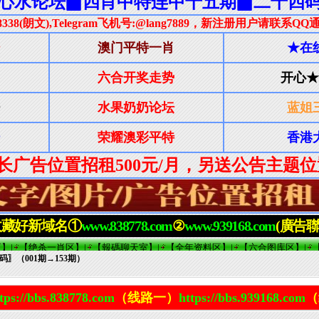
码〗（001期→153期）
tps://bbs.838778.com
（线路一）
https://bbs.939168.com
（