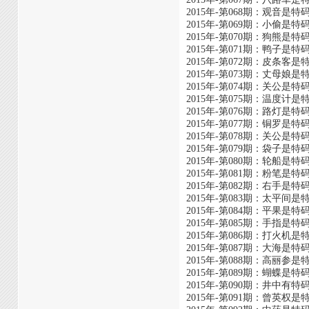
2015年-第068期：观音是特
2015年-第069期：小偷是特
2015年-第070期：狗熊是特
2015年-第071期：鸭子是特
2015年-第072期：皮条客是
2015年-第073期：丈母娘是
2015年-第074期：关公是特
2015年-第075期：温度计是
2015年-第076期：路灯是特
2015年-第077期：铜罗是特
2015年-第078期：关公是特
2015年-第079期：袋子是特
2015年-第080期：轮船是特
2015年-第081期：粉笔是特
2015年-第082期：右手是特
2015年-第083期：太平间是
2015年-第084期：平果是特
2015年-第085期：手指是特
2015年-第086期：打火机是
2015年-第087期：大海是特
2015年-第088期：高丽参是
2015年-第089期：蝴蝶是特
2015年-第090期：井中有特
2015年-第091期：曾英权是