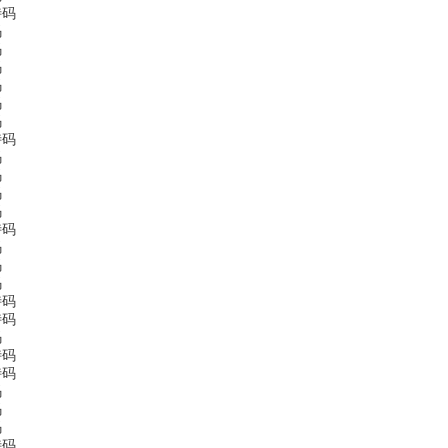
特码
码
码
码
码
码
码
特码
码
码
码
码
特码
码
码
码
特码
特码
码
特码
特码
码
码
码
特码