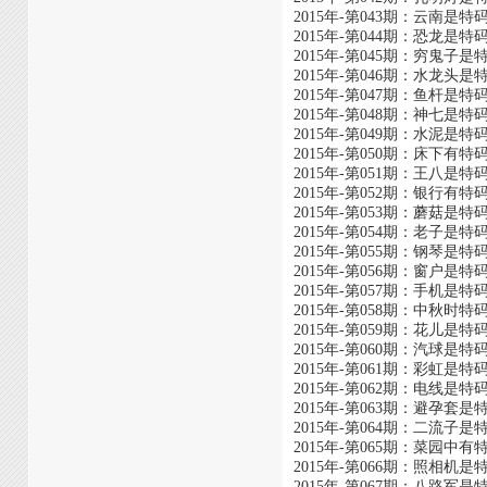
2015年-第043期：云南是特
2015年-第044期：恐龙是特
2015年-第045期：穷鬼子是
2015年-第046期：水龙头是
2015年-第047期：鱼杆是特
2015年-第048期：神七是特
2015年-第049期：水泥是特
2015年-第050期：床下有特
2015年-第051期：王八是特
2015年-第052期：银行有特
2015年-第053期：蘑菇是特
2015年-第054期：老子是特
2015年-第055期：钢琴是特
2015年-第056期：窗户是特
2015年-第057期：手机是特
2015年-第058期：中秋时特
2015年-第059期：花儿是特
2015年-第060期：汽球是特
2015年-第061期：彩虹是特
2015年-第062期：电线是特
2015年-第063期：避孕套是
2015年-第064期：二流子是
2015年-第065期：菜园中有
2015年-第066期：照相机是
2015年-第067期：八路军是