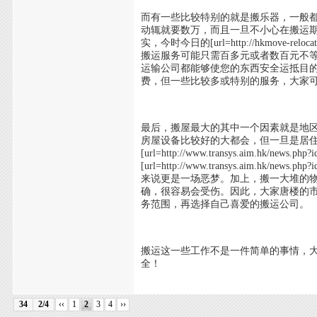
而有一些比较特别的就是搬乐器，一般都是[url=htt
动辄就要数万，而且一旦不小心在搬运
实，今时今日的[url=http://hkmove-rel
搬运服务可能只需百多元或者数百元不
运输公司都能够使您的东西安全运抵目
费，但一些比较多或特别的服务，大家
最后，搬屋最大的其中一个因素就是地区问题－[url=
房屋设备比较好的大都会，但一旦是居住在
[url=http://www.transys.aim.hk
[url=http://www.transys.aim.
来说更是一场恶梦。加上，搬一大堆的物件[url=http
确，很容易会受伤。因此，大家唐楼的
务范围，再选择自己喜爱的搬运公司。
搬运这一些工作不是一件简单的事情，
全！
34
2/4
‹‹
1
2
3
4
››