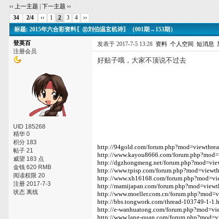
‹‹ 上一主题
|
下一主题 ››
34
2/4
‹‹
1
2
3
4
››
标题: 2015年六合彩资料〖㊣刘伯温玄机诗〗（001期→153期）
登英百
发表于 2017-7-5 13:28
资料
个人空间
短消息
注册会员
好贴子哦，大家不顶说不过去
UID 185268
精华 0
积分 183
http://94gold.com/forum.php?mod=viewthre
帖子 21
http://www.kayou8666.com/forum.php?mod
威望 183 点
http://dgzhongmeng.net/forum.php?mod=vi
金钱 620 RMB
http://www.tpisp.com/forum.php?mod=viewt
阅读权限 20
http://www.xh16168.com/forum.php?mod=vi
注册 2017-7-3
http://mamijapan.com/forum.php?mod=view
状态 离线
http://www.moeller.com.cn/forum.php?mod=
http://bbs.tongwork.com/thread-103749-1-1.
http://e-wanhuatong.com/forum.php?mod=v
http://www.lang-quan.com/forum.php?mod=