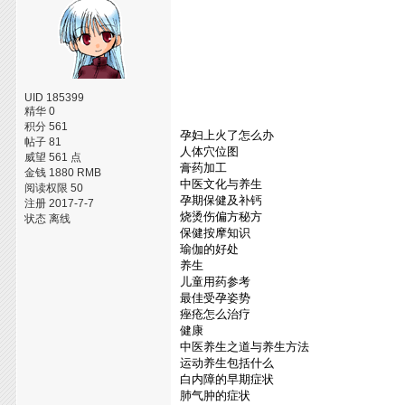
UID 185399
精华 0
积分 561
孕妇上火了怎么办
帖子 81
人体穴位图
威望 561 点
膏药加工
金钱 1880 RMB
中医文化与养生
阅读权限 50
孕期保健及补钙
注册 2017-7-7
烧烫伤偏方秘方
状态 离线
保健按摩知识
瑜伽的好处
养生
儿童用药参考
最佳受孕姿势
痤疮怎么治疗
健康
中医养生之道与养生方法
运动养生包括什么
白内障的早期症状
肺气肿的症状