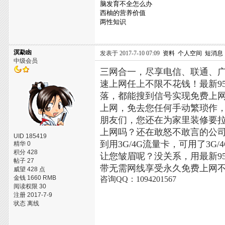
脑发育不全怎么办
西柚的营养价值
两性知识
溟勐凼
发表于 2017-7-10 07:09
资料
个人空间
短消息
中级会员
三网合一，尽享电信、联通、
速上网任上不限不花钱！最新9
落，都能搜到信号实现免费上
上网，免去您任何手动繁琐作
朋友们，您还在为家里装修要
上网吗？还在敢怒不敢言的公
UID 185419
到用3G/4G流量卡，可用了3
精华 0
积分 428
让您皱眉呢？没关系，用最新95
帖子 27
带无需网线享受永久免费上网
威望 428 点
金钱 1660 RMB
咨询QQ：1094201567
阅读权限 30
注册 2017-7-9
状态 离线