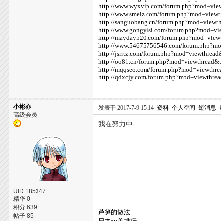
http://www.wyxvip.com/forum.php?mod=vie
http://www.smeiz.com/forum.php?mod=view
http://sanguobang.cn/forum.php?mod=viewt
http://www.gongyisi.com/forum.php?mod=v
http://mayday520.com/forum.php?mod=view
http://www.54675756546.com/forum.php?m
http://jsrrtz.com/forum.php?mod=viewthrea
http://oo81.cn/forum.php?mod=viewthread&
http://mqqseo.com/forum.php?mod=viewthr
http://qdxcjy.com/forum.php?mod=viewthre
小彬亦
发表于 2017-7-9 15:14
资料
个人空间
短消息
高级会员
我在努力中
UID 185347
精华 0
积分 639
芦笋的做法
帖子 85
日本av美排行