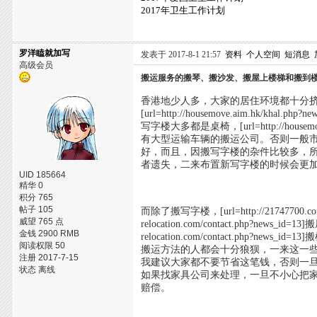
2017年卫生工作计划
罗洋瞌就加写
发表于 2017-8-1 21:57
资料
个人空间
短消息
高级会员
搬运服务的搬琴、搬沙发、搬屋上楼梯和搬到
香港地少人多，大家的居住环境都十分
[url=http://housemove.aim.hk
写字楼大多都是桌椅，[url=http://housem
有大型运输车辆的搬运公司。否则一般
好，而且，因搬写字楼的杂件比较多，
者遗失，二来布置新写字楼的时候会更
UID 185664
精华 0
积分 765
帖子 105
而除了搬写字楼，[url=http://21747700.co
威望 765 点
relocation.com/contact.php?new
金钱 2900 RMB
relocation.com/contact.php
阅读权限 50
搬运方法的人都会十分狼狈，一来这一
注册 2017-7-15
我建议大家都不要节省这笔钱，否则一
状态 离线
如果找家具公司来处理，一旦不小心把
赔偿。