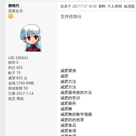
碧艳代
发表于 2017-7-17 16:50
资料
个人空间
短消息
高级会员
支持你加分
UID 185641
精华 0
积分 825
减肥塑身
帖子 75
减肥
威望 825 点
减肥方法
金钱 2760 RMB
减肥方法
阅读权限 50
减肥最有效的方法
注册 2017-7-14
减肥的常识
状态 离线
减肥膏药
减肥舞
减肥舞蹈教学视频
减肥药的危害
减肥食品
减肥食谱