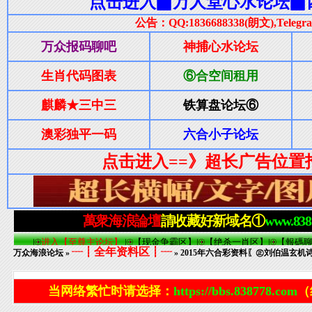
┈┋全年资料区┋┈
万众海浪论坛
»
» 2015年六合彩资料〖㊣刘伯温玄机诗
当网络繁忙时请选择：
https://bbs.838778.com
（