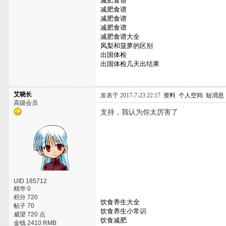
减肥食谱
减肥食谱
减肥食谱
减肥食谱
减肥食谱大全
凤梨和菠萝的区别
出国体检
出国体检几天出结果
艾晓长
发表于 2017-7-23 22:17
资料
个人空间
短消息
高级会员
支持，我认为你太厉害了
UID 185712
精华 0
积分 720
饮食养生大全
帖子 70
饮食养生小常识
威望 720 点
饮食减肥
金钱 2410 RMB