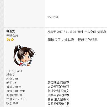
9500WG
福全安
发表于 2017-7-11 15:39
资料
个人空间
短消息
中级会员
我惊呆了，好贴啊，很难得的好贴
UID 185461
精华 0
积分 279
加盟店合同范本
帖子 36
办公室写作技巧
威望 279 点
创业计划书范文
金钱 940 RMB
阅读权限 30
刑事申诉状样本
注册 2017-7-10
共青团入团誓词
状态 离线
公司经理聘任书