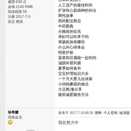
威望 639 点
人工流产的最佳时间
金钱 2140 RMB
扩张性心肌病钾的补法
阅读权限 50
两性故事
注册 2017-7-5
西药配伍禁忌
状态 离线
中药图典
分娩前的征兆
孕妇可以吃李子吗
胃肠疾病有哪些
什么叫心得体会
明星护肤
菠菜和豆腐能一起吃吗
滋阴补肾药膳
夏季如何食补
宝宝护理知识大全
一个月大婴儿拉绿屎
小鸡炖蘑菇的做法
大豆网,懂分享
腹部减肥最快方法
珍举腱
发表于 2017-7-10 00:39
资料
个人空间
短消息
高级会员
我在努力中