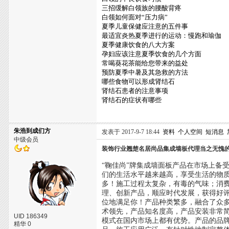
三招缓解白领族的腰酸背疼
白领如何面对“压力病”
夏季儿童保健应注意的五件事
最适宜炎热夏季进行的运动：慢跑和瑜伽
夏季健康饮食的八大方案
孕妇应该注意夏季饮食的几个方面
常喝葵花茶能给您带来的益处
预防夏季中暑及其急救的方法
哪些食物可以形成肾结石
肾结石患者的注意事项
肾结石的症状有哪些
朱浩到成们方
发表于 2017-9-7 18:44
资料
个人空间
短消息
中级会员
装饰行业翘楚名居尚品集成墙板代理当之无愧
“鞠佳尚”牌集成墙面板产品在市场上备
们的生活水平越来越高，享受生活的物
多！施工过程太复杂，有毒的气味；消
理、创新产品，顺应时代发展，获得好
位地满足你！产品种类繁多，融合了众
术领先，产品知名度高，产品安装非常
UID 186349
模式在国内市场上都有优势。产品的品
精华 0