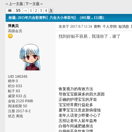
‹‹ 上一主题
|
下一主题 ››
46
5/5
‹‹
1
2
3
4
5
标题: 2015年六合彩资料〖六合大小单双句〗（001期→152期）
萍奥贝
发表于 2017-9-7 11:34
资料
个人空间
短消息
高级会员
找到好贴不容易，我顶你了，谢了
UID 186346
精华 0
积分 633
恢复视力的有效方法
帖子 83
导致宝宝眼屎多的四大原因
威望 633 点
正确的护理宝宝的牙齿
金钱 2120 RMB
宝宝经常爬行益处多
阅读权限 50
夏季宝宝注意皮肤病侵蚀
注册 2017-9-2
老年人话变少即要小心了
状态 离线
五招让老年人延年益寿
白领午间减肥健身法
白领的不良饮食习惯