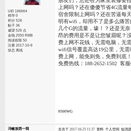
朋友们，您还在为家里装修要
上网吗？还在傻傻节省4G流量
UID 186664
宿舍限制上网吗？还在苦逼每天
精华 0
积分 528
明有wifi，却用不了是多么
帖子 36
几个G的流量，壕！？还是无
威望 528 点
昂的费用是不是让您皱眉呢？没关
金钱 2050 RMB
阅读权限 50
费上网不花钱，无需电脑，无
注册 2017-10-9
wifi信号覆盖高达19公里
状态 离线
费上网，能免则免，免费到底
免费热线：188-2652-1502 客服
9500WG
冯敏放西一我
发表于 2017-10-25 11:37
资料
个人空间
短消