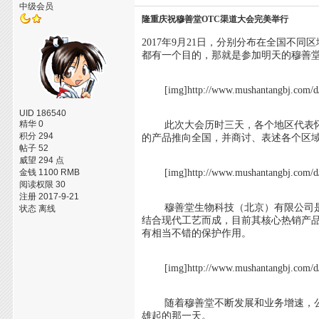
中级会员
隆重庆祝穆善堂OTC渠道大会完美举行
2017年9月21日，分别分布在全国
都有一个目的，那就是参加明天的穆善堂
[img]http://www.mushantangbj.com/d/fil
UID 186540
精华 0
此次大会历时三天，各个地区代表怀
积分 294
的产品推向全国，并商讨、表述各个区
帖子 52
威望 294 点
金钱 1100 RMB
[img]http://www.mushantangbj.com/d/fil
阅读权限 30
注册 2017-9-21
穆善堂生物科技（北京）有限公司是
状态 离线
结合现代工艺而成，目前其核心热销产
有相当不错的保护作用。
[img]http://www.mushantangbj.com/d/fil
随着穆善堂不断发展和业务增速，公
雄起的那一天。