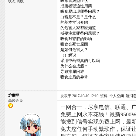
吸毒者典型症状
状态 离线
成瘾者强迫性用药
吸食易出现哪些问题？
白粉是不是？是什么
的基本常识介绍
的危害大家都应知道
戒要注意哪些问题呢？
吸食对肾脏的影响
吸食会死亡原因
是如何危害人？
（）解说
采用中药戒真的可以吗
为什么会成瘾？
导致排尿困难
吸食之后的异常
炉瘩坪
发表于 2017-10-10 12:10
资料
个人空间
短消
高级会员
三网合一，尽享电信、联通、
免费上网永不花钱！最新950
能搜到信号实现免费上网，最
免去您任何手动繁琐作，保证