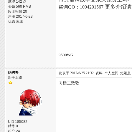
威望 142 点
更多介绍
金钱 560 RMB
咨询QQ：1094201567
阅读权限 20
注册 2017-6-23
状态 离线
9500WG
娟骋奇
发表于 2017-6-25 21:32
资料
个人空间
短消息
新手上路
向楼主致敬
UID 185082
精华 0
积分 24