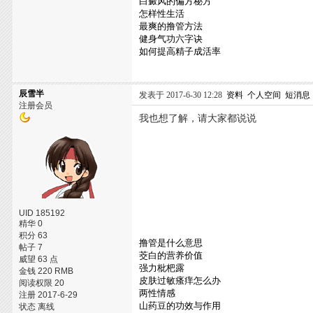
白癜风的偏方秘方
怎样性生活
最爽的撸管方法
健身气功六字诀
如何提高精子成活率
辰雪半
发表于 2017-6-30 12:28
资料
个人空间
短消息
注册会员
我也想了解，请大家都说说
UID 185192
精华 0
积分 63
撸管是什么意思
帖子 7
茭白的营养价值
威望 63 点
强力枇杷露
金钱 220 RMB
皮肤过敏瘙痒怎么办
阅读权限 20
两性情感
注册 2017-6-29
山药豆的功效与作用
状态 离线