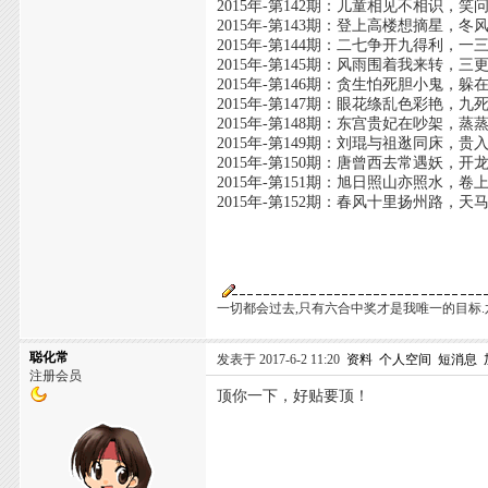
2015年-第142期：儿童相见不相识，笑
2015年-第143期：登上高楼想摘星，冬
2015年-第144期：二七争开九得利，一
2015年-第145期：风雨围着我来转，三
2015年-第146期：贪生怕死胆小鬼，躲
2015年-第147期：眼花绦乱色彩艳，九
2015年-第148期：东宫贵妃在吵架，蒸
2015年-第149期：刘琨与祖逖同床，贵
2015年-第150期：唐曾西去常遇妖，开
2015年-第151期：旭日照山亦照水，卷
2015年-第152期：春风十里扬州路，天
一切都会过去,只有六合中奖才是我唯一的目标.
聪化常
发表于 2017-6-2 11:20
资料
个人空间
短消息
注册会员
顶你一下，好贴要顶！