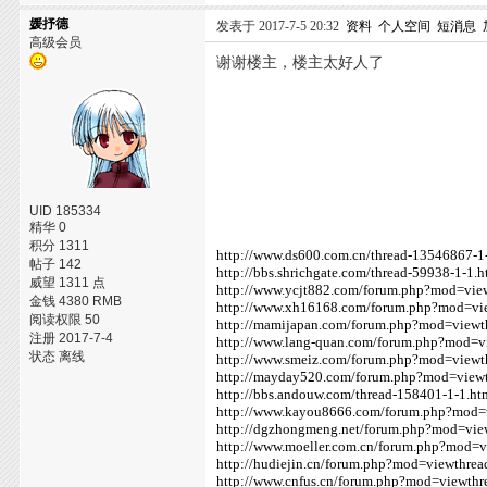
媛抒德
发表于 2017-7-5 20:32
资料
个人空间
短消息
高级会员
谢谢楼主，楼主太好人了
UID 185334
精华 0
积分 1311
http://www.ds600.com.cn/thread-13546867-1
帖子 142
http://bbs.shrichgate.com/thread-59938-1-1.h
威望 1311 点
http://www.ycjt882.com/forum.php?mod=vi
金钱 4380 RMB
http://www.xh16168.com/forum.php?mod=vi
阅读权限 50
http://mamijapan.com/forum.php?mod=view
注册 2017-7-4
http://www.lang-quan.com/forum.php?mod=
状态 离线
http://www.smeiz.com/forum.php?mod=view
http://mayday520.com/forum.php?mod=view
http://bbs.andouw.com/thread-158401-1-1.ht
http://www.kayou8666.com/forum.php?mod
http://dgzhongmeng.net/forum.php?mod=vi
http://www.moeller.com.cn/forum.php?mod=
http://hudiejin.cn/forum.php?mod=viewthre
http://www.cnfus.cn/forum.php?mod=viewth