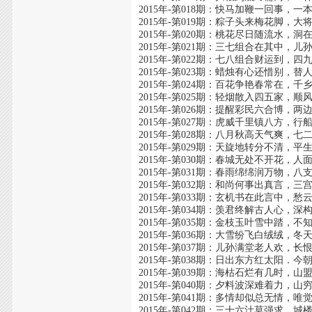
2015年-第018期：快马加鞭一回事，一
2015年-第019期：粽子头来梅花脚，大
2015年-第020期：桃花尽日随流水，洞
2015年-第021期：三七组合在其中，儿
2015年-第022期：七八组合财运到，四
2015年-第023期：蜡烛有心还惜别，替
2015年-第024期：百花争艳春常在，千
2015年-第025期：轻烟散入四五家，顺
2015年-第026期：提醒彩民六合博，两
2015年-第027期：虎威千里镇八方，行
2015年-第028期：八月秋高天气爽，七
2015年-第029期：天旋地转分不清，平
2015年-第030期：春城无处不开花，人
2015年-第031期：春雨绵绵润万物，八
2015年-第032期：和尚何事出真言，三
2015年-第033期：玄机书在此言中，愁
2015年-第034期：羡君终解古人心，深
2015年-第035期：金枝玉叶雪中踏，不
2015年-第036期：大雪纷飞白绒绒，冬
2015年-第037期：儿孙满堂老人欢，长
2015年-第038期：日出东方红太阳．今
2015年-第039期：海枯石烂有几时，山
2015年-第040期：夕料波深难着力，山
2015年-第041期：多情却似总无情，唯
2015年-第042期：三十六汁莫强求，城