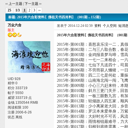
‹‹ 上一主题
|
下一主题 ››
25
1/3
1
2
3
››
标题: 2015年六合彩资料〖佛祖天书四肖料〗（001期→152期）
万众六合
发表于 2014-12-24 02:59
资料
个人空间
短消
版主
2015年六合彩资料〖佛祖天书四肖料〗（001期
2015年-第001期：喜怒哀乐没一二，真
2015年-第002期：二与三八取合数，春
2015年-第003期：金鸡报喜梦马啼，雪
2015年-第004期：一七一二来相会，一
2015年-第005期：七仙下凡送四十，司
2015年-第006期：不劳而获人懒猪，一
2015年-第007期：四二三七是何处，重
UID 928
2015年-第008期：山南海北闯一闯，飞
精华 0
2015年-第009期：小心三六赶来特，本
积分 333719
2015年-第010期：斜月三更门关开，回
帖子 5550
2015年-第011期：一板三眼数九宫，有
威望 333719 点
2015年-第012期：轻烟故人四五家，顺
金钱 1350544 RMB
2015年-第013期：少小离家老大回，乡
阅读权限 100
2015年-第014期：罗汉本来爱单身，万
注册 2006-6-26
2015年-第015期：大好时光不可丟，风
状态 离线
2015年-第016期：雨情相锐最难寻，力
2015年-第017期：归根到底终需离，一