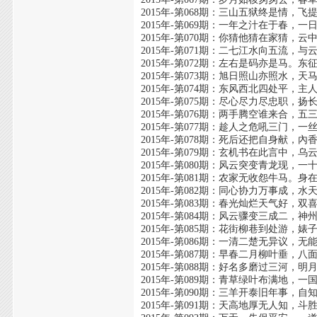
2015年-第068期：三山五狱终是情，飞
2015年-第069期：一年之汁在于春，一
2015年-第070期：你猜他猜在家猜，云
2015年-第071期：二七江水向五流，与
2015年-第072期：左右是码亦是马。东
2015年-第073期：旭日照山亦照水，天
2015年-第074期：东风西北四处平，主
2015年-第075期：尽心尽力尽忠职，扬
2015年-第076期：两手腾空谁来合，五
2015年-第077期：趁人之危吼三门，一
2015年-第078期：死后还把自身献，內
2015年-第079期：玄机书在此言中，乌
2015年-第080期：风云突变青龙现，一
2015年-第081期：农家无收怨牛马。身
2015年-第082期：同心协力万事成，水
2015年-第083期：春光灿烂天气好，双
2015年-第084期：风云骤变三成二，神
2015年-第085期：花街柳巷到处游，婊
2015年-第086期：一清二楚无异议，无
2015年-第087期：早春二月柳叶垂，八
2015年-第088期：好名多磨过三河，明
2015年-第089期：青草绿叶布满地，一
2015年-第090期：三羊开泰旧年事，自
2015年-第091期：天高地厚无人知，斗