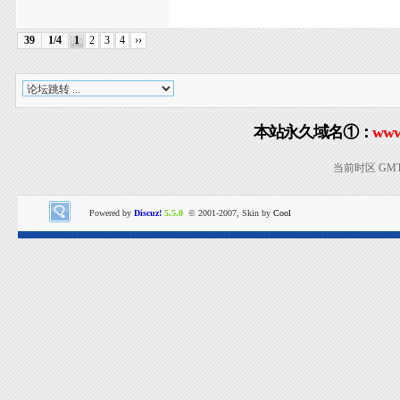
39
1/4
1
2
3
4
››
本站永久域名①：
www
当前时区 GMT+8
Powered by
Discuz!
5.5.0
© 2001-2007, Skin by
Cool