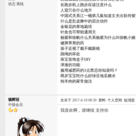
状态 离线
在跑步机上跑步应该注意什么
人迎穴在什么地方
中国式关系江一楠第几集知道丈夫出轨何俊
什么是肚皮舞中的层次动作
金银花的寒地栽培
针灸也可帮助通周天
杨紫和徐帆什么关系杨紫为什么叫徐帆小姨
健脾养胃的药
孩子近视了戴不戴眼镜
跳绳的坏处
珠宝首饰盒子DIY
津液的功能
服用减肥药的3点禁忌你知道吗？
两岁宝宝吃什么好绿豆地瓜糖水
炖羊肉的家常做法
惕辉冠
发表于 2017-6-10 08:30
资料
个人空间
短消息
中级会员
我喜欢啊，请继续 支持你