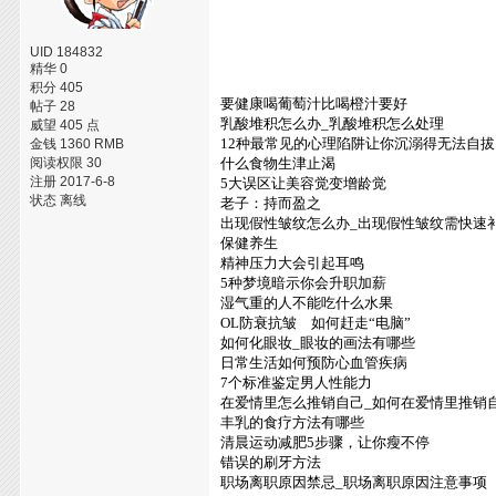
UID 184832
精华 0
积分 405
要健康喝葡萄汁比喝橙汁要好
帖子 28
乳酸堆积怎么办_乳酸堆积怎么处理
威望 405 点
12种最常见的心理陷阱让你沉溺得无法自拔
金钱 1360 RMB
阅读权限 30
什么食物生津止渴
注册 2017-6-8
5大误区让美容觉变增龄觉
状态 离线
老子：持而盈之
出现假性皱纹怎么办_出现假性皱纹需快速
保健养生
精神压力大会引起耳鸣
5种梦境暗示你会升职加薪
湿气重的人不能吃什么水果
OL防衰抗皱 如何赶走“电脑”
如何化眼妆_眼妆的画法有哪些
日常生活如何预防心血管疾病
7个标准鉴定男人性能力
在爱情里怎么推销自己_如何在爱情里推销
丰乳的食疗方法有哪些
清晨运动减肥5步骤，让你瘦不停
错误的刷牙方法
职场离职原因禁忌_职场离职原因注意事项