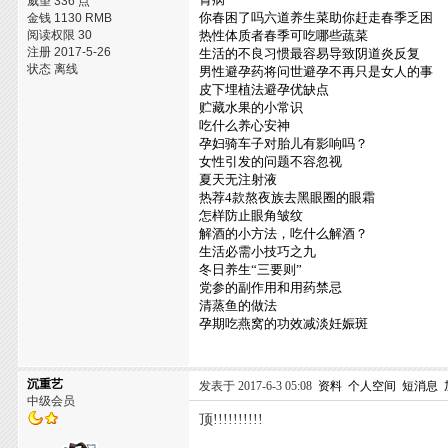
威望 336 点
你春困了吗六道养生菜助你赶走春季乏困
金钱 1130 RMB
阅读权限 30
热性体质者春季可吃哪些蔬菜
注册 2017-5-26
生活的不良习惯最容易导致阴道炎反复
状态 离线
男性避孕药将问世避孕不再只是女人的事
皮下埋植法避孕优缺点
贮藏水果的小常识
吃什么养心安神
孕妇骑车子对胎儿有影响吗？
女性引发的问题不容忽视
夏天无注射液
热荐4款熬夜族去黑眼圈的眼霜
怎样防止眼角皱纹
解酒的小方法，吃什么解酒？
生活必需小技巧之九
冬日养生“三要则”
党参的副作用和用药禁忌
清蒸鱼的做法
孕期吃燕窝的功效减淡妊娠斑
沉重艺
发表于 2017-6-3 05:08
资料
个人空间
短消息
中级会员
顶!!!!!!!!!!