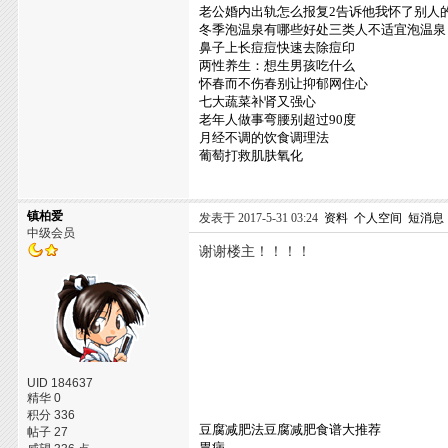
老公婚内出轨怎么报复2告诉他我怀了别人
冬季泡温泉有哪些好处三类人不适宜泡温泉
鼻子上长痘痘快速去除痘印
两性养生：想生男孩吃什么
怀春而不伤春别让抑郁网住心
七大蔬菜补肾又强心
老年人做事弯腰别超过90度
月经不调的饮食调理法
葡萄打救肌肤氧化
镇柏爱
发表于 2017-5-31 03:24
资料
个人空间
短消息
中级会员
谢谢楼主！！！！
UID 184637
精华 0
积分 336
豆腐减肥法豆腐减肥食谱大推荐
帖子 27
胃病