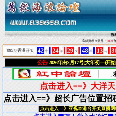
游
温馨提示今天是：
2026