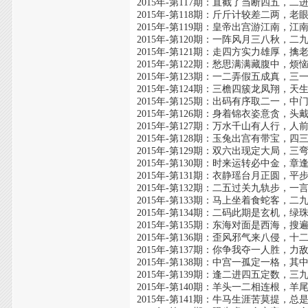
2015年-第117期：直截了当断四五，
2015年-第118期：斤斤计较差二两，
2015年-第119期：皇帝出宫游江南，
2015年-第120期：一阵风月三八秋，
2015年-第121期：走四方实力雄厚，
2015年-第122期：愁思满满藏腹中，
2015年-第123期：一二弄假五成真，
2015年-第124期：三檐四簇龙凤翔，
2015年-第125期：出码有序取二一，
2015年-第126期：身着锦衣姿意贪，
2015年-第127期：万水千山有人行，
2015年-第128期：玉兔出宫有带宝，
2015年-第129期：双六出现定大局，
2015年-第130期：时来运转必中金，
2015年-第131期：衣静瑶台月正圆，
2015年-第132期：二五过关九轨步，
2015年-第133期：马上坐着食蛇客，
2015年-第134期：二码此期是玄机，
2015年-第135期：东海对面是西海，
2015年-第136期：歪风邪气来八侵，
2015年-第137期：你争我夺一人胜，
2015年-第138期：中宫一孤定一格，
2015年-第139期：逢二进四五定数，
2015年-第140期：羊头一二相连根，
2015年-第141期：牛马生涯苦莫提，