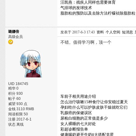
汪凯燕：残疾人同样也需要体育
气排球的发球技术
脂肪粒的预防以及去除方法柠檬祛除脂肪粒
璐娜倍
发表于 2017-6-3 17:43
资料
个人空间
短消息
高级会员
不错。值得学习啊，顶一个
UID 184745
精华 0
积分 930
车前子相关用途介绍
帖子 60
怎么治疗咳嗽15种食疗让你安稳过夏天
威望 930 点
孕妇吃什么可以护肤皮肤干燥就吃它们
金钱 3110 RMB
乳腺癌的保健误区
阅读权限 50
尿检白细胞的正常值是多少
注册 2017-6-1
女人裸睡的七大好处
状态 离线
彩超诊断报告单
健康喝奶避开牛奶8大搭配克星