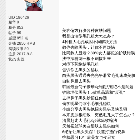
UID 186426
精华 0
积分 852
美容偏方解决各种皮肤问题
帖子 99
我是出油型毛孔粗大怎么办？
威望 852 点
4种粗大毛孔成因不同解决方法
金钱 2850 RMB
教你去除黑头，让你不再烦恼
阅读权限 50
比同龄人显老？80%女人都犯的护肤错误
注册 2017-9-8
浅中深粉刺一根不剩拔出来
状态 离线
对症下药终结毛孔粗
告诉你去黑头的秘诀
白头黑头通通去光光平滑零毛孔速成美肌
自制鼻膜去黑头
韩国最新勺子按摩4步骤抗皱绝不是问题
铲除埋伏黑头！5款单品温和“反孔”
去掉鼻子黑头妙招任你选
偷学明星们缩小毛细孔秘诀
小编分享去黑头绝招去黑头又快又狠
本来皮肤很细致 突然毛孔大了怎么办？
清晨赶走大毛孔3步冰凉收缩法
天然蚕丝球美白细肤去黑头如何
6绝招让黑头失踪！快速打造白瓷鼻
护肤恶习10年后美女也变丑女