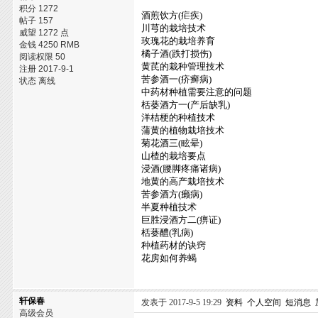
积分 1272
酒煎饮方(疟疾)
帖子 157
川芎的栽培技术
威望 1272 点
玫瑰花的栽培养育
金钱 4250 RMB
橘子酒(跌打损伤)
阅读权限 50
黄芪的栽种管理技术
注册 2017-9-1
苦参酒一(疥癣病)
状态 离线
中药材种植需要注意的问题
栝蒌酒方一(产后缺乳)
洋桔梗的种植技术
蒲黄的植物栽培技术
菊花酒三(眩晕)
山楂的栽培要点
浸酒(腰脚疼痛诸病)
地黄的高产栽培技术
苦参酒方(癞病)
半夏种植技术
巨胜浸酒方二(痹证)
栝蒌醴(乳病)
种植药材的诀窍
花房如何养蝎
轩保春
发表于 2017-9-5 19:29
资料
个人空间
短消息
高级会员