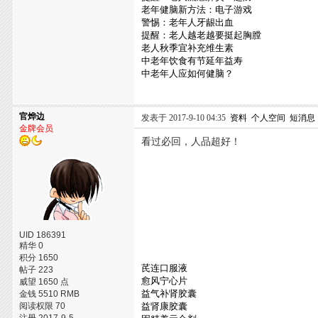
老年健脑新方法：电子游戏
警惕：老年人牙龈出血
提醒：老人越老越要挺起胸膛
老人秋季宜补充维生素
中老年饮食有节延年益寿
中老年人应如何健脑？
官烨边
发表于 2017-9-10 04:35
资料
个人空间
短消息
金牌会员
看过必回，人品超好！
UID 186391
精华 0
积分 1650
芪连口服液
帖子 223
愈风宁心片
威望 1650 点
益气补肾胶囊
金钱 5510 RMB
阅读权限 70
益肾康胶囊