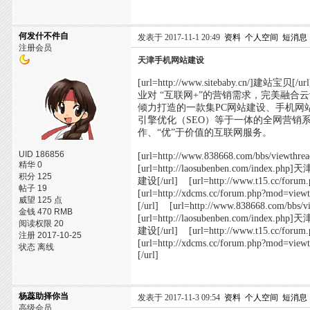
何发什不件自
发表于 2017-11-1 20:49
资料
个人空间
短消息
注册会员
天津手机网站建设
[url=http://www.sitebaby
业对 “互联网+”的营销需求，完美融合云
倾力打造的一款集PC网站建设、手机网
引擎优化（SEO）等于一体的全网营销
作、“优”于价值的互联网服务。
UID 186856
[url=http://www.838668.com/bbs/vie
精华 0
[url=http://laosubenben.com/index.p
积分 125
建设[/url] [url=http://www.t15.cc/f
帖子 19
[url=http://xdcms.cc/forum.php?mod
威望 125 点
[/url] [url=http://www.838668.com/
金钱 470 RMB
[url=http://laosubenben.com/index.p
阅读权限 20
建设[/url] [url=http://www.t15.cc/f
注册 2017-10-25
[url=http://xdcms.cc/forum.php?mod
状态 离线
[/url]
杨蕊助择你当
发表于 2017-11-3 09:54
资料
个人空间
短消息
高级会员