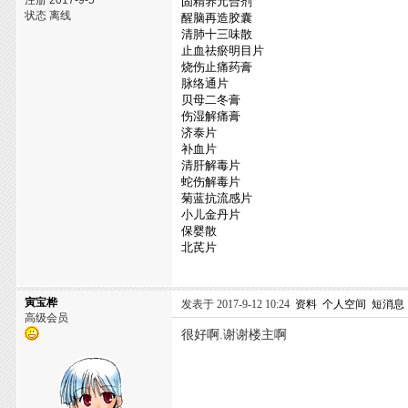
注册 2017-9-5
固精养元合剂
状态 离线
醒脑再造胶囊
清肺十三味散
止血祛瘀明目片
烧伤止痛药膏
脉络通片
贝母二冬膏
伤湿解痛膏
济泰片
补血片
清肝解毒片
蛇伤解毒片
菊蓝抗流感片
小儿金丹片
保婴散
北芪片
寅宝桦
发表于 2017-9-12 10:24
资料
个人空间
短消息
高级会员
很好啊.谢谢楼主啊