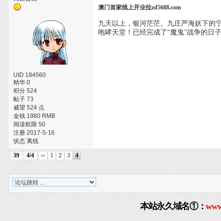
澳门首家线上开业拉zd5688.com
九天以上，银河茫茫。九庄严海妖下的
咆哮天堂！已经完成了“魔鬼”战争的日
UID 184560
精华 0
积分 524
帖子 73
威望 524 点
金钱 1980 RMB
阅读权限 50
注册 2017-5-16
状态 离线
39
4/4
‹‹
1
2
3
4
本站永久域名①：
www