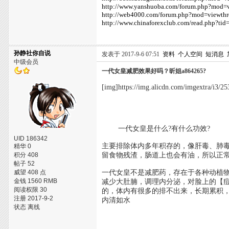
http://www.yanshuoba.com/forum.php?mod=
http://web4000.com/forum.php?mod=viewth
http://www.chinaforexclub.com/read.php?ti
孙静社你自说
发表于 2017-9-6 07:51
资料
个人空间
短消息
中级会员
一代女皇减肥效果好吗？昕姐a864265?
[img]https://img.alicdn.com/imgextra/
一代女皇是什么?有什么功效?
UID 186342
主要排除体内多年积存的，像肝毒、肺
精华 0
积分 408
留食物残渣，肠道上也会有油，所以正
帖子 52
威望 408 点
一代女皇不是减肥药，存在于各种动植
金钱 1560 RMB
减少大肚腩，调理内分泌，对脸上的【
阅读权限 30
的，体内有很多的排不出来，长期累积
注册 2017-9-2
内清如水
状态 离线