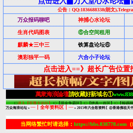
┈┋全年资料区┋┈
万众海浪论坛
»
» 2015年六合彩资料〖㊣香港佛祖天书
当网络繁忙时请选择：
https://bbs.838778.com
（