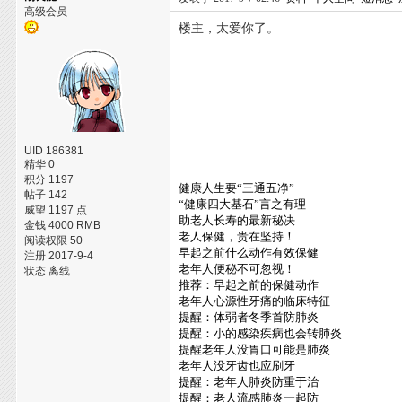
高级会员
楼主，太爱你了。
UID 186381
精华 0
积分 1197
健康人生要“三通五净”
帖子 142
“健康四大基石”言之有理
威望 1197 点
助老人长寿的最新秘决
金钱 4000 RMB
老人保健，贵在坚持！
阅读权限 50
早起之前什么动作有效保健
注册 2017-9-4
老年人便秘不可忽视！
状态 离线
推荐：早起之前的保健动作
老年人心源性牙痛的临床特征
提醒：体弱者冬季首防肺炎
提醒：小的感染疾病也会转肺炎
提醒老年人没胃口可能是肺炎
老年人没牙齿也应刷牙
提醒：老年人肺炎防重于治
提醒：老人流感肺炎一起防