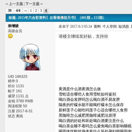
‹‹ 上一主题
|
下一主题 ››
39
4/4
‹‹
1
2
3
4
标题: 2015年六合彩资料〖㊣香港佛祖天书〗（001期→153期）
崇增骏
发表于 2017-9-3 05:34
资料
个人空间
短消息
高级会员
请楼主继续发好贴，支持你
UID 186325
精华 0
积分 1131
黄酒是什么酒黄酒怎么做
帖子 161
雪蛤适合哪些人食用雪蛤如何鉴别
威望 1131 点
喝白酒会发胖吗怎么喝白酒不易发胖
金钱 3780 RMB
隔夜的柠檬水能不能喝柠檬水怎么保存
阅读权限 50
新鲜莲子心能吃吗莲子心适合哪些人食用
注册 2017-8-31
黑咖啡怎么减肥黑咖啡减肥法原理
状态 离线
喝白酒的好处和坏处喝白酒要注意什么
喝白茶会睡不着吗怎么避免喝白茶影响睡眠
喝固体饮料对身体有什么坏处孕妇能喝固体