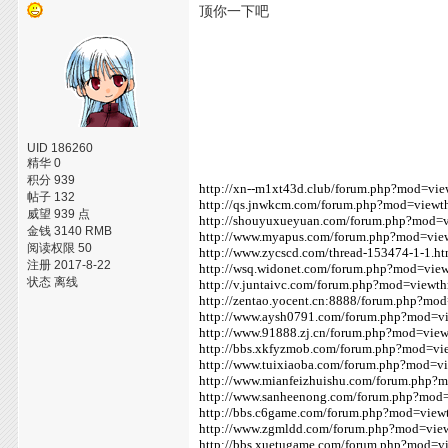
顶你一下吧
UID 186260
精华 0
积分 939
http://xn--m1xt43d.club/forum.php?mod=vi
帖子 132
http://qs.jnwkcm.com/forum.php?mod=view
威望 939 点
http://shouyuxueyuan.com/forum.php?mod=
金钱 3140 RMB
http://www.myapus.com/forum.php?mod=vie
阅读权限 50
http://www.zycscd.com/thread-153474-1-1.ht
注册 2017-8-22
http://wsq.widonet.com/forum.php?mod=vie
状态 离线
http://v.juntaivc.com/forum.php?mod=viewt
http://zentao.yocent.cn:8888/forum.php?m
http://www.aysh0791.com/forum.php?mod=v
http://www.91888.zj.cn/forum.php?mod=vie
http://bbs.xkfyzmob.com/forum.php?mod=v
http://www.tuixiaoba.com/forum.php?mod=v
http://www.mianfeizhuishu.com/forum.php?
http://www.sanheenong.com/forum.php?mod
http://bbs.c6game.com/forum.php?mod=vie
http://www.zgmldd.com/forum.php?mod=vie
http://bbs.xuetugame.com/forum.php?mod=