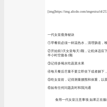
[img]https://img.alicdn.com/imgextra/i
一代女皇瘦身秘诀
①早餐前必须一杯温热水，清理肠道，晚
②开始前3天女皇每天1颗，让机体适应
半小时空腹各1颗
③记得多喝水吃蔬菜水果
④每天餐后尽量不要立即坐下或者躺下，
⑤吃女皇前，记得测量腰围和体重，以
⑥如有任何问题及时和我沟通
食用一代女皇注意事项:如果正在服药