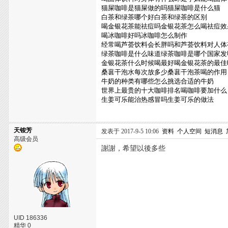
猫屎咖啡是猫屎做的吗猫屎咖啡是什么猫
白茶和绿茶哪个好白茶和绿茶的区别
喝金银花茶能祛痘吗金银花茶怎么喝祛痘效
喝冰咖啡好吗冰咖啡怎么制作
经常喝芦荟饮料会长胖吗和芦荟饮料对人体
绿茶咖啡是什么味道绿茶咖啡是哪个国家发
金银花茶什么时候喝最好喝金银花茶的最佳
桑葚干泡水每次放多少桑葚干泡茶喝的作用
牛奶的种类有哪些怎么挑选合适的牛奶
世界上最贵的十大咖啡排名喝咖啡要加什么
生姜可乐能治热感冒吗生姜可乐的做法
天铵芳
发表于 2017-9-5 10:06
资料
个人空间
短消息
高级会员
謝謝，希望以後多些
UID 186336
精华 0