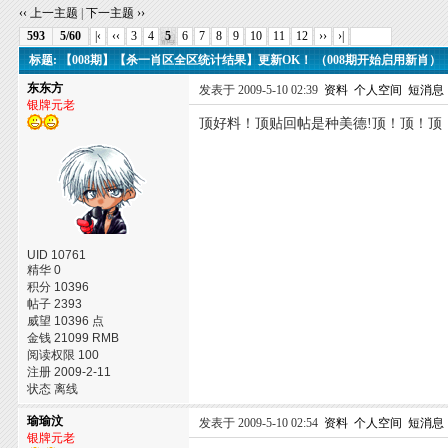
‹‹ 上一主题
|
下一主题 ››
593
5/60
|‹
‹‹
3
4
5
6
7
8
9
10
11
12
››
›|
标题: 【008期】【杀一肖区全区统计结果】更新OK！ （008期开始启用新肖）
东东方
发表于 2009-5-10 02:39
资料
个人空间
短消息
银牌元老
顶好料！顶贴回帖是种美德!顶！顶！顶
UID 10761
精华 0
积分 10396
帖子 2393
威望 10396 点
金钱 21099 RMB
阅读权限 100
注册 2009-2-11
状态 离线
瑜瑜汶
发表于 2009-5-10 02:54
资料
个人空间
短消息
银牌元老