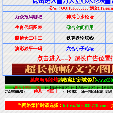
┈┋绝杀一肖区┋┈
万众海浪论坛
»
» 【008期】【杀一肖区全区统计结果
当网络繁忙时请选择：
https://bbs.838778.com
（