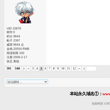
UID 10876
精华 0
积分 9644
帖子 2397
威望 9644 点
金钱 20554 RMB
阅读权限 100
注册 2009-2-17
状态 离线
593
5/60
|‹
‹‹
3
4
5
6
7
8
9
10
11
12
››
›|
本站永久域名①：
www
当前时区 GMT+8