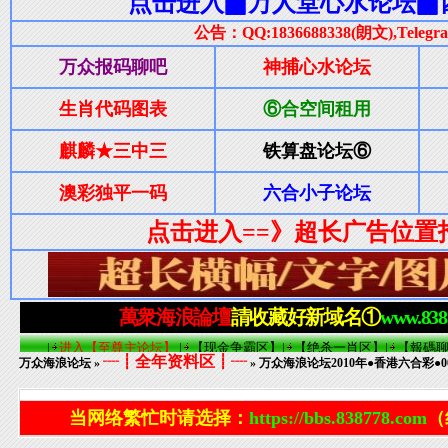
┈┋全年资料区┋┈
万众海浪论坛
»
» 万众海浪论坛2010年●香港六合彩●
当网络繁忙时请选择：
https://bbs.838778.com
（