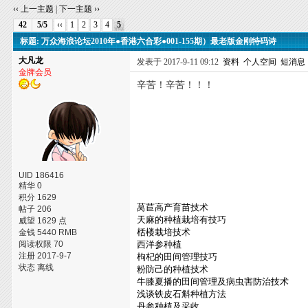
‹‹ 上一主题
|
下一主题 ››
42
5/5
‹‹
1
2
3
4
5
标题: 万众海浪论坛2010年●香港六合彩●001-155期）最老版金刚特码诗
大凡龙
发表于 2017-9-11 09:12
资料
个人空间
短消息
金牌会员
辛苦！辛苦！！！
UID 186416
精华 0
积分 1629
莴苣高产育苗技术
帖子 206
天麻的种植栽培有技巧
威望 1629 点
栝楼栽培技术
金钱 5440 RMB
阅读权限 70
西洋参种植
注册 2017-9-7
枸杞的田间管理技巧
状态 离线
粉防己的种植技术
牛膝夏播的田间管理及病虫害防治技术
浅谈铁皮石斛种植方法
丹参种植及采收