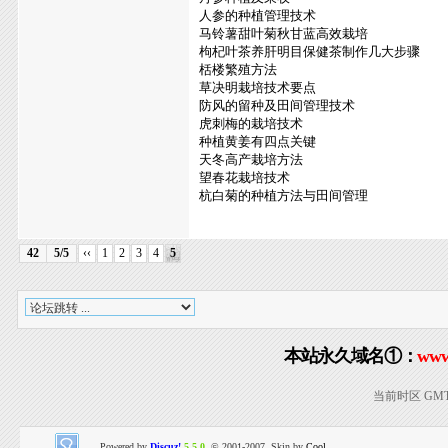
人参的种植管理技术
马铃薯甜叶菊秋甘蓝高效栽培
枸杞叶茶养肝明目保健茶制作几大步骤
栝楼繁殖方法
草决明栽培技术要点
防风的留种及田间管理技术
虎刺梅的栽培技术
种植黄姜有四点关键
天冬高产栽培方法
望春花栽培技术
杭白菊的种植方法与田间管理
42
5/5
‹‹
1
2
3
4
5
本站永久域名①：
www
当前时区 GMT+8
Powered by
Discuz!
5.5.0
© 2001-2007, Skin by
Cool