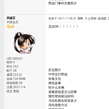
野战门事件完整照片
风猛百
发表于 2017-7-7 08:29
资料
个人空间
短消息
中级会员
真精神！！！！！！
UID 185317
精华 0
积分 213
肛交图片
帖子 28
中学生打野战
威望 213 点
饮食文化
金钱 720 RMB
阅读权限 30
两性故事
注册 2017-7-4
吃什么丰胸
状态 离线
尿频尿急是怎么回事
慢性肾炎能治好吗
马拉松跑全程是多少
溺水急救方法