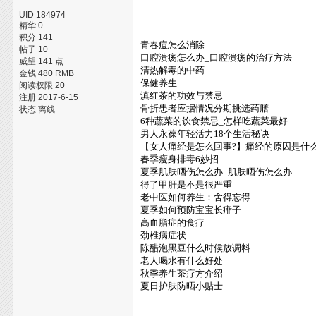
UID 184974
精华 0
积分 141
青春痘怎么消除
帖子 10
口腔溃疡怎么办_口腔溃疡的治疗方法
威望 141 点
清热解毒的中药
金钱 480 RMB
保健养生
阅读权限 20
滇红茶的功效与禁忌
注册 2017-6-15
骨折患者应据情况分期挑选药膳
状态 离线
6种蔬菜的饮食禁忌_怎样吃蔬菜最好
男人永葆年轻活力18个生活秘诀
【女人痛经是怎么回事?】痛经的原因是什么
春季瘦身排毒6妙招
夏季肌肤晒伤怎么办_肌肤晒伤怎么办
得了甲肝是不是很严重
老中医如何养生：舍得忘得
夏季如何预防宝宝长痱子
高血脂症的食疗
劲椎病症状
陈醋泡黑豆什么时候放调料
老人喝水有什么好处
秋季养生茶疗方介绍
夏日护肤防晒小贴士