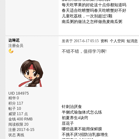
每天吃苹果的好处这十点你都知道吗
春天适合吃螃蟹吗春天吃螃蟹好不好
儿童吃荔枝，一次别超过5颗
南瓜粥的做法之怎样做燕麦南瓜粥
达琳迟
发表于 2017-6-17 05:15
资料
个人空间
短消息
注册会员
不错不错，值得学习啊!
UID 184975
精华 0
积分 117
针刺治厌食
帖子 10
半侧式瑜伽体式怎么练
威望 117 点
初夏养生4诀窍
金钱 400 RMB
厓花子
阅读权限 20
哪些蔬果不能用保鲜膜
注册 2017-6-15
不挑不厌5招防治乳腺增生
状态 离线