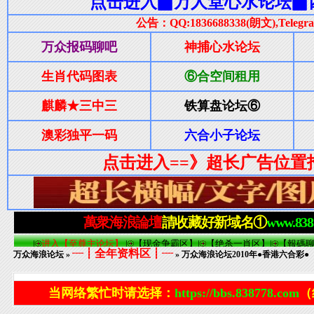
┈┋全年资料区┋┈
万众海浪论坛
»
» 万众海浪论坛2010年●香港六合彩●
当网络繁忙时请选择：
https://bbs.838778.com
（