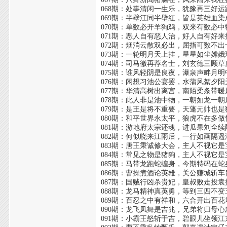
068期：处事清闲一生乐，犹豫再三好运
069期：半壁江同半壁红，皆是英雄血染
070期：单数必开羊狗鸡，双来有数必中
071期：恶人自有恶人治，好人自有好来
072期：烟消云散双必出，屈指可数不出
073期：一轮明月天上挂，星星如尘嫦娥
074期：司马徽再荐名士，刘玄德三顾草
075期：谁风轻阴是良夜，瀑泉声畔月明
076期：闲想习池公宴罢，水蒲风絮夕阳
077期：华清高树出离宫，南陌柔条带暖
078期：此人非是池中物，一朝如龙一朝
079期：是王是将不重要，天蓬元帅也是
080期：和平世界永太平，狼虎不在多做
081期：游地府太宗还魂，进瓜果刘全续
082期：何似晓来江雨后，一行如画隔遥
083期：唐王秉诚修大会，主人不视它是
084期：常见之物是猪狗，主人不视它是
085期：马带龙跑蛇缠身，今期特码在蛇
086期：曹操煮酒论英雄，关公赚城斩车
087期：国贼行凶杀贵妃，皇叔败走投袁
088期：龙马精神真英勇，等到三四不变
089期：百忍之中有祥和，六合开出百花
090期：龙飞凤舞是吉兆，兄弟将归母心
091期：小霸王怒斩于吉，碧眼儿坐领江