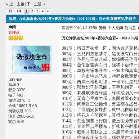
‹‹ 上一主题
|
下一主题 ››
35
1/4
1
2
3
4
››
标题: 万众海浪论坛2010年●香港六合彩●（001-150期）白开奖直播玄机中特诗
声雨
发表于 2010-1-2 15:50
资料
个人空间
短消息
管理员
万众海浪论坛2010年●香港六合彩●（001-1
001期：晴日万株烟一阵，闲坊兼是莫愁
002期：三兄四弟把梦寻，黑夜没有白日
003期：色胆包天猪八戒，嫦娥哪是你目
004期：金伦当窗弄白日，强将手语弹一
005期：单数有缘来开羊，一室太和真富
006期：一六出特龙马来，特码合数定是
UID 908
007期：两岸三地相对望，一母同生是兄
精华 0
008期：那胜妃子朝元阁，玉手和烟弄一
积分 3370
009期：有机玻璃看绿波，绿柳成阴又一
帖子 492
010期：无喜心里难生乐，表面难看心如
威望 3370 点
011期：陶恭祖三让徐州，曹孟德在战吕
金钱 19807 RMB
012期：半世韶光多蝶梦，就中兀自唤卿
阅读权限 200
013期：移花入户笑床空，算得六合此数
注册 2006-6-18
014期：焚金阙董旧行凶，匿玉玺孙坚背
状态 离线
015期：青篙巨点画楼东，折柳长亭醉眼
016期：聪明才智我之上，头脑简单也不
017期：护法设庄留大圣，须弥灵吉定风