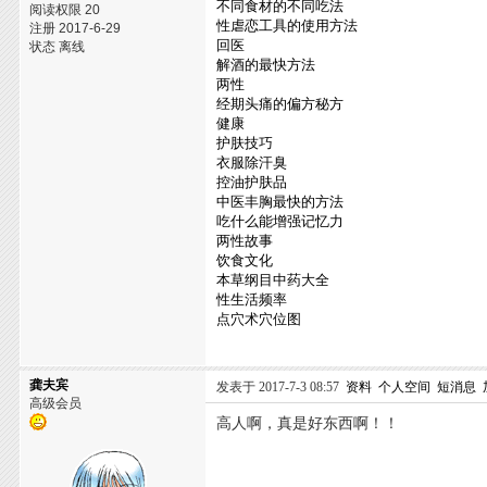
不同食材的不同吃法
阅读权限 20
性虐恋工具的使用方法
注册 2017-6-29
回医
状态 离线
解酒的最快方法
两性
经期头痛的偏方秘方
健康
护肤技巧
衣服除汗臭
控油护肤品
中医丰胸最快的方法
吃什么能增强记忆力
两性故事
饮食文化
本草纲目中药大全
性生活频率
点穴术穴位图
龚夫宾
发表于 2017-7-3 08:57
资料
个人空间
短消息
高级会员
高人啊，真是好东西啊！！