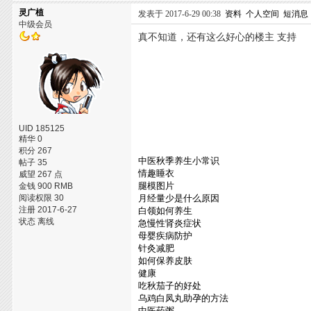
灵广植
发表于 2017-6-29 00:38
资料
个人空间
短消息
中级会员
真不知道，还有这么好心的楼主 支持
UID 185125
精华 0
积分 267
中医秋季养生小常识
帖子 35
情趣睡衣
威望 267 点
腿模图片
金钱 900 RMB
阅读权限 30
月经量少是什么原因
注册 2017-6-27
白领如何养生
状态 离线
急慢性肾炎症状
母婴疾病防护
针灸减肥
如何保养皮肤
健康
吃秋茄子的好处
乌鸡白凤丸助孕的方法
中医药粥