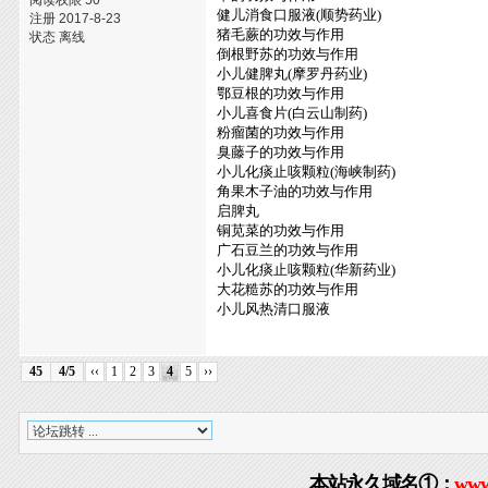
阅读权限 50
健儿消食口服液(顺势药业)
注册 2017-8-23
猪毛蕨的功效与作用
状态 离线
倒根野苏的功效与作用
小儿健脾丸(摩罗丹药业)
鄂豆根的功效与作用
小儿喜食片(白云山制药)
粉瘤菌的功效与作用
臭藤子的功效与作用
小儿化痰止咳颗粒(海峡制药)
角果木子油的功效与作用
启脾丸
铜苋菜的功效与作用
广石豆兰的功效与作用
小儿化痰止咳颗粒(华新药业)
大花糙苏的功效与作用
小儿风热清口服液
45
4/5
‹‹
1
2
3
4
5
››
本站永久域名①：
www