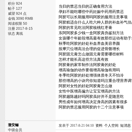
积分 924
当归的禁忌当归的正确食用方法
帖子 127
孕妇不能吃哪些中药妊娠中药用药禁忌
威望 924 点
阿胶可以长期服用吗阿胶的服用注意事项
金钱 3090 RMB
阿胶糕适合什么人吃六种人群的补血补气佳
阅读权限 50
阿胶的常见吃法阿胶核桃红枣膏
注册 2017-8-15
东阿阿胶多少钱一盒阿胶真伪鉴别方法
状态 离线
女孩哪个年龄段增高最有效那些运动有助于
秋季吃阿胶的好处补血养血美容养颜
按摩穴位增高法合理的促进骨骼增长
阿胶固元膏怎么做固元膏需要哪些材料
怎样才能长高这些方法真有效
阿胶膏的家常制作法阿胶膏的好处
增高瑜伽的动作要领增高瑜伽有用吗
冬季吃阿胶的好处增强体质冬天不怕冷
那些增高的小诀窍你知道吗注重合理营养调
阿胶对女性的好处阿胶膏怎么做
女性中医增高偏方让宝宝增高的方法
阿胶越陈越好吗阿胶虽好并不是随意吃
男性成年如何增高决定身高的因素有很多
阿胶的禁忌服用阿胶的十二个注意事项
澈安鲡
发表于 2017-8-21 04:10
资料
个人空间
短消息
中级会员