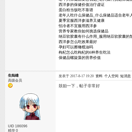
西洋参的保健价值治疗虚证
蛋白粉当饭吃不靠谱
老年人吃什么保健品_什么保健品适合老年
夏季宜服西洋参滋养又健康
怕冷者不宜服用西洋参
营养专家教你如何挑选保健品
纳豆软胶囊有什么作用_服用纳豆软胶囊的
西洋参怎么吃效果最好
孕妇可以擦橄榄油吗
枸杞怎么吃枸杞的6种养生吃法
保健品螺旋藻的营养价值
生灿雄
发表于 2017-8-17 19:20
资料
个人空间
短消息
高级会员
鼓励一下，帖子非常好
UID 186096
精华 0