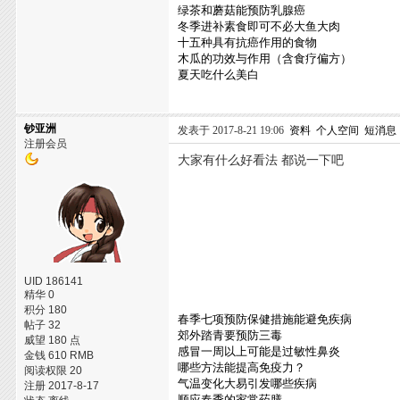
绿茶和蘑菇能预防乳腺癌
冬季进补素食即可不必大鱼大肉
十五种具有抗癌作用的食物
木瓜的功效与作用（含食疗偏方）
夏天吃什么美白
钞亚洲
发表于 2017-8-21 19:06
资料
个人空间
短消息
注册会员
大家有什么好看法 都说一下吧
UID 186141
精华 0
积分 180
春季七项预防保健措施能避免疾病
帖子 32
郊外踏青要预防三毒
威望 180 点
感冒一周以上可能是过敏性鼻炎
金钱 610 RMB
哪些方法能提高免疫力？
阅读权限 20
气温变化大易引发哪些疾病
注册 2017-8-17
顺应春季的家常药膳