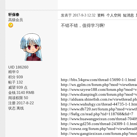
轩保春
发表于 2017-9-3 12:32
资料
个人空间
短消息
高级会员
不错不错，值得学习啊!
UID 186260
精华 0
积分 939
http://bbs.54qnw.com/thread-15690-1-1.html
帖子 132
http://wx.gplm.cn/forum.php?mod=viewthre
威望 939 点
http://www.szyese188.com/forum.php?mod=
金钱 3140 RMB
http://www.dianpinglt.com/forum.php?mod=
阅读权限 50
http://alduara.shinefish.com.tw/viewthread.
注册 2017-8-22
http://www.wuhubgy.cn/thread-44735-1-1.ht
状态 离线
http://www.db720.net/forum.php?mod=view
http://9a0g.cn/read.php?tid=118768&fid=7
http://www.huawangpeixun.com/thread-7040
http://www.gd256.com/thread-24309-1-1.htm
http://cnwsz.org/forum.php?mod=viewthrea
http://www.gangtiezixun.com/forum.php?mo