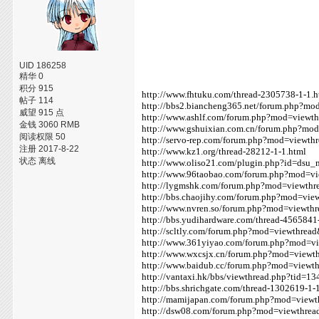
UID 186258
精华 0
积分 915
http://www.fhtuku.com/thread-2305738-1-1.h
帖子 114
http://bbs2.biancheng365.net/forum.php?m
威望 915 点
http://www.ashlf.com/forum.php?mod=viewt
金钱 3060 RMB
http://www.gshuixian.com.cn/forum.php?mo
阅读权限 50
http://servo-rep.com/forum.php?mod=viewt
注册 2017-8-22
http://www.kz1.org/thread-28212-1-1.html
状态 离线
http://www.oliso21.com/plugin.php?id=dsu_
http://www.96taobao.com/forum.php?mod=v
http://lygmshk.com/forum.php?mod=viewth
http://bbs.chaojihy.com/forum.php?mod=vi
http://www.nvren.so/forum.php?mod=viewth
http://bbs.yudihardware.com/thread-4565841
http://scltly.com/forum.php?mod=viewthre
http://www.361yiyao.com/forum.php?mod=v
http://www.wxcsjx.cn/forum.php?mod=view
http://www.baidub.cc/forum.php?mod=viewt
http://vantaxi.hk/bbs/viewthread.php?tid=1
http://bbs.shrichgate.com/thread-1302619-1-
http://mamijapan.com/forum.php?mod=view
http://dsw08.com/forum.php?mod=viewthre