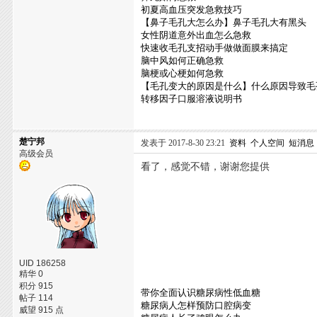
初夏高血压突发急救技巧
【鼻子毛孔大怎么办】鼻子毛孔大有黑头
女性阴道意外出血怎么急救
快速收毛孔支招动手做做面膜来搞定
脑中风如何正确急救
脑梗或心梗如何急救
【毛孔变大的原因是什么】什么原因导致毛
转移因子口服溶液说明书
楚宁邦
发表于 2017-8-30 23:21
资料
个人空间
短消息
高级会员
看了，感觉不错，谢谢您提供
UID 186258
精华 0
积分 915
带你全面认识糖尿病性低血糖
帖子 114
糖尿病人怎样预防口腔病变
威望 915 点