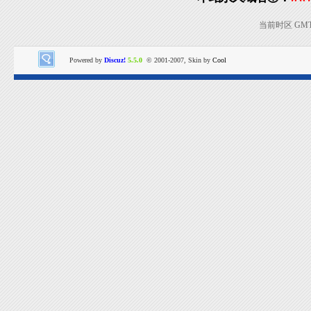
当前时区 GMT+8
Powered by
Discuz!
5.5.0
© 2001-2007, Skin by
Cool