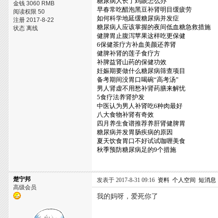
糖尿病人长了鸡眼怎么办
金钱 3060 RMB
早春常吃醋泡黑豆补肾明目缓疲劳
阅读权限 50
如何科学地延缓糖尿病并发症
注册 2017-8-22
糖尿病人应该掌握的夜间低血糖急救措施
状态 离线
健脾胃止腹泻苹果这样吃更保健
6保健茶疗方补血美颜还养肾
健脾补肾的莲子食疗方
补脾益肾山药的保健功效
妊娠期要做什么糖尿病筛查项目
备考期间没胃口喝碗“高考汤”
男人肾虚不用愁补肾药膳来解忧
5食疗法养肾护发
中医认为男人补肾吃6种肉最好
八大食物补肾有奇效
四月养生食谱推荐养肝肾健脾胃
糖尿病并发胃肠疾病的原因
夏天饮食胃口不好试试咖喱美食
秋季预防糖尿病足的9个措施
楚宁邦
发表于 2017-8-31 09:16
资料
个人空间
短消息
高级会员
我的妈呀，爱死你了