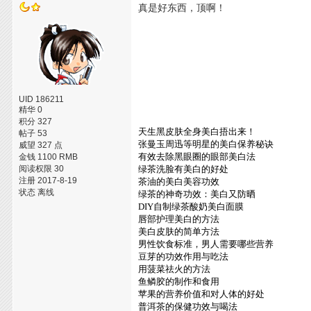
真是好东西，顶啊！
UID 186211
精华 0
积分 327
天生黑皮肤全身美白捂出来！
帖子 53
张曼玉周迅等明星的美白保养秘诀
威望 327 点
有效去除黑眼圈的眼部美白法
金钱 1100 RMB
阅读权限 30
绿茶洗脸有美白的好处
注册 2017-8-19
茶油的美白美容功效
状态 离线
绿茶的神奇功效：美白又防晒
DIY自制绿茶酸奶美白面膜
唇部护理美白的方法
美白皮肤的简单方法
男性饮食标准，男人需要哪些营养
豆芽的功效作用与吃法
用菠菜祛火的方法
鱼鳞胶的制作和食用
苹果的营养价值和对人体的好处
普洱茶的保健功效与喝法