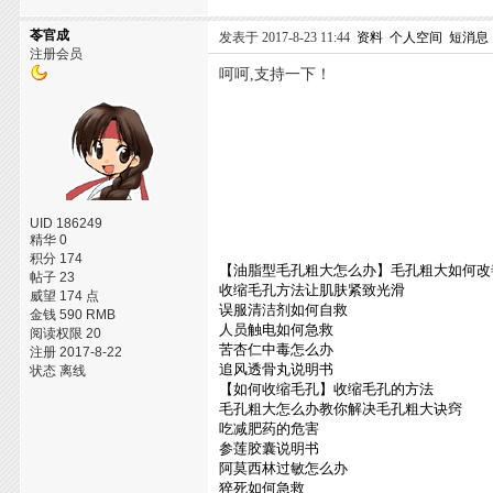
苓官成
发表于 2017-8-23 11:44
资料
个人空间
短消息
注册会员
呵呵,支持一下！
UID 186249
精华 0
积分 174
【油脂型毛孔粗大怎么办】毛孔粗大如何改
帖子 23
收缩毛孔方法让肌肤紧致光滑
威望 174 点
误服清洁剂如何自救
金钱 590 RMB
人员触电如何急救
阅读权限 20
苦杏仁中毒怎么办
注册 2017-8-22
追风透骨丸说明书
状态 离线
【如何收缩毛孔】收缩毛孔的方法
毛孔粗大怎么办教你解决毛孔粗大诀窍
吃减肥药的危害
参莲胶囊说明书
阿莫西林过敏怎么办
猝死如何急救