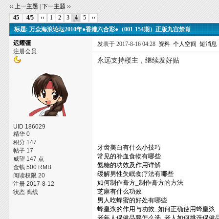
‹‹ 上一主题
|
下一主题 ››
45
4/5
‹‹
1
2
3
4
5
››
标题: 万众海浪论坛2010年●香港六合彩●（001-154期）正版九宫禁肖
迟耀彊
发表于 2017-8-16 04:28
资料
个人空间
短消息
注册会员
永远支持楼主，继续发好贴
UID 186029
精华 0
积分 147
牙齿美白有什么小技巧
帖子 17
常见的补血食物有哪些
威望 147 点
氨糖的功效及作用详解
金钱 500 RMB
缓解男性失眠食疗法有哪些
阅读权限 20
如何制作膏方_制作膏方的方法
注册 2017-8-12
芝麻有什么功效
状态 离线
男人吃蜂蜜的好处有哪些
蜂皇浆的作用与功效_如何正确使用蜂皇浆
老年人保健品要怎么选_老人如何挑选保健