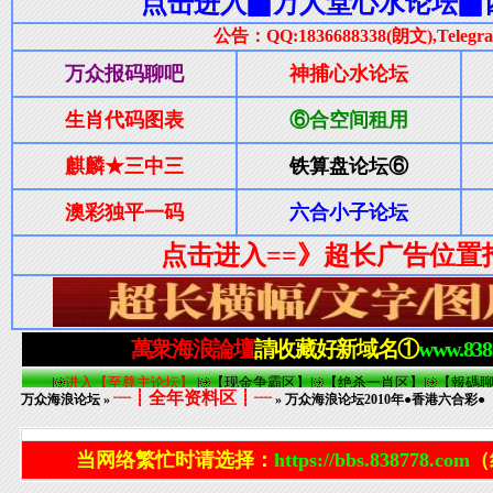
┈┋全年资料区┋┈
万众海浪论坛
»
» 万众海浪论坛2010年●香港六合彩●（
当网络繁忙时请选择：
https://bbs.838778.com
（