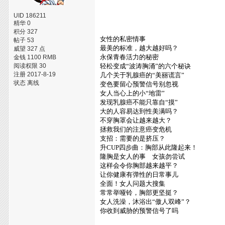
UID 186211
精华 0
积分 327
女性的私密情事
帖子 53
最美的标准，越大越好吗？
威望 327 点
永保青春活力的秘密
金钱 1100 RMB
阅读权限 30
轻松变成“波涛胸涌”的六个秘诀
注册 2017-8-19
几个关于乳腺癌的“美丽谎言”
状态 离线
变色要留心预警信号别忽视
女人当心上的小“地雷”
发现乳腺癌不能只靠自“摸”
大的人容易达到性美满吗？
不穿胸罩会让越来越大？
拯救我们的注意癌变危机
支招：需要的是挤压？
升CUP四步曲：胸部从此隆起来！
隆胸是女人的事 女孩勿尝试
这样会令你胸部越来越平？
让你健康有弹性的日常事儿
全面！女人问题大搜集
常常举哑铃，胸部更坚挺？
女人洗澡，沐浴出“傲人双峰”？
你收到威胁的预警信号了吗