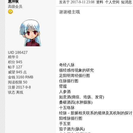
惠拜恢
发表于 2017-9-11 23:08
资料
个人空间
短消息
高级会员
谢谢楼主哦
UID 186427
精华 0
积分 945
奇经八脉
帖子 127
循经感传现象的研究
威望 945 点
足阳明胃经循行图
金钱 3160 RMB
任脉循行图
阅读权限 50
臂臑
注册 2017-9-8
人参酒
状态 离线
如意酒(痈疽、疮疡、发背)
桑椹酒四(水肿臌胀)
十五络脉
经脉－脏腑相关联系的规律及其机制的探讨
阳维脉循行图
手五里
茄子酒方(肠风)