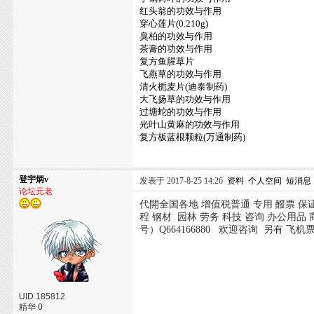
红头翁的功效与作用
穿心莲片(0.210g)
臭柏的功效与作用
茶膏的功效与作用
复方鱼腥草片
飞燕草的功效与作用
清火栀麦片(迪泰制药)
大飞扬草的功效与作用
过塘蛇的功效与作用
光叶山黄麻的功效与作用
复方板蓝根颗粒(万通制药)
登宇炳v
发表于 2017-8-25 14:26
资料
个人空间
短消息
论坛元老
代開全国各地 增值税普通 专用 醱票 保
程 钢材 园林 劳务 科技 咨询 办公用品 
号）Q664166880 欢迎咨询 另有 飞机
UID 185812
精华 0