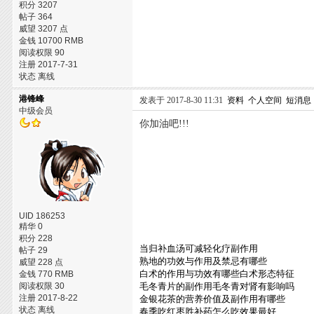
积分 3207
帖子 364
威望 3207 点
金钱 10700 RMB
阅读权限 90
注册 2017-7-31
状态 离线
港锋峰
发表于 2017-8-30 11:31
资料
个人空间
短消息
中级会员
你加油吧!!!
UID 186253
精华 0
积分 228
当归补血汤可减轻化疗副作用
帖子 29
熟地的功效与作用及禁忌有哪些
威望 228 点
白术的作用与功效有哪些白术形态特征
金钱 770 RMB
阅读权限 30
毛冬青片的副作用毛冬青对肾有影响吗
注册 2017-8-22
金银花茶的营养价值及副作用有哪些
状态 离线
春季吃红枣胜补药怎么吃效果最好