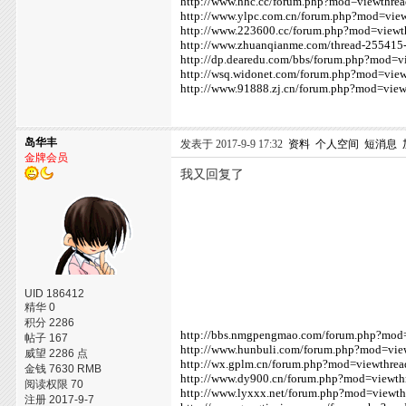
http://www.hhc.cc/forum.php?mod=viewthr
http://www.ylpc.com.cn/forum.php?mod=vie
http://www.223600.cc/forum.php?mod=view
http://www.zhuanqianme.com/thread-255415-
http://dp.dearedu.com/bbs/forum.php?mod=
http://wsq.widonet.com/forum.php?mod=vie
http://www.91888.zj.cn/forum.php?mod=vie
岛华丰
发表于 2017-9-9 17:32
资料
个人空间
短消息
金牌会员
我又回复了
UID 186412
精华 0
积分 2286
http://bbs.nmgpengmao.com/forum.php?mod
帖子 167
http://www.hunbuli.com/forum.php?mod=vi
威望 2286 点
http://wx.gplm.cn/forum.php?mod=viewthre
金钱 7630 RMB
http://www.dy900.cn/forum.php?mod=viewt
阅读权限 70
http://www.lyxxx.net/forum.php?mod=viewt
注册 2017-9-7