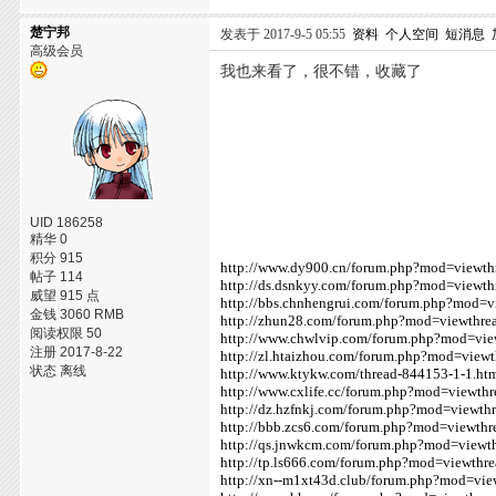
楚宁邦
发表于 2017-9-5 05:55
资料
个人空间
短消息
高级会员
我也来看了，很不错，收藏了
UID 186258
精华 0
积分 915
http://www.dy900.cn/forum.php?mod=viewt
帖子 114
http://ds.dsnkyy.com/forum.php?mod=viewt
威望 915 点
http://bbs.chnhengrui.com/forum.php?mod=
金钱 3060 RMB
http://zhun28.com/forum.php?mod=viewthr
阅读权限 50
http://www.chwlvip.com/forum.php?mod=vi
注册 2017-8-22
http://zl.htaizhou.com/forum.php?mod=vie
状态 离线
http://www.ktykw.com/thread-844153-1-1.ht
http://www.cxlife.cc/forum.php?mod=viewt
http://dz.hzfnkj.com/forum.php?mod=viewt
http://bbb.zcs6.com/forum.php?mod=viewth
http://qs.jnwkcm.com/forum.php?mod=view
http://tp.ls666.com/forum.php?mod=viewth
http://xn--m1xt43d.club/forum.php?mod=vi