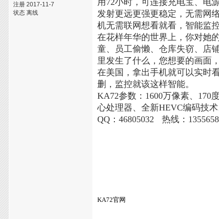
用72小时，可连接充电宝、电源边
注册 2017-11-7
发射更远更强更稳定，无需网
状态 离线
机无需联网想看就看，智能监
在花样年华的世界上，你对她
童、员工偷懒、仓库失窃、店铺被
里发生了什么，您想要的画面，
在美国，拿出手机就可以实时
删，监控就该这样智能。
KA72参数：1600万像素、17
心处理器、全新HEVC编码技
QQ：46805032
热线：1355658
KA72官网