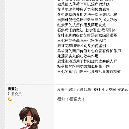
做菜掺入薄荷叶可以治疗胃溃疡
艾草能改善神疲乏力和预防感冒
冬虫夏草的食用方法一次应该吃几根
当归可促进免疫细数当归的10大功效
红景天的抗癌作用及药用功效
石斛煲汤的做法3款食谱止渴清胃热
艾叶泡脚的好处艾叶迅速祛除黑眼圈
三七粉能长高吗三七粉怎么吃
藏红花有哪些区别及如何鉴别
马齿苋的药用价值对心血管有保护作用
龙莲芡实丸的功效与作用
鹿茸泡酒适用于肾阳虚而虚寒的人群
板蓝根的区别功效相似用量不同
三七的食疗用途三七具有活血养血功效
青亚汕
发表于 2017-8-30 19:08
资料
个人空间
短消息
注册会员
很好！很强大！