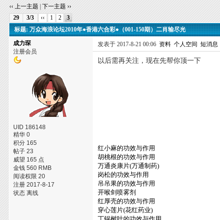
‹‹ 上一主题
|
下一主题 ››
29
3/3
‹‹
1
2
3
标题: 万众海浪论坛2010年●香港六合彩●（001-150期）二肖输尽光
成力琛
发表于 2017-8-21 00:06
资料
个人空间
短消息
注册会员
以后需再关注，现在先帮你顶一下
UID 186148
精华 0
积分 165
红小麻的功效与作用
帖子 23
胡桃根的功效与作用
威望 165 点
万通炎康片(万通制药)
金钱 560 RMB
岗松的功效与作用
阅读权限 20
吊吊果的功效与作用
注册 2017-8-17
开喉剑喷雾剂
状态 离线
红厚壳的功效与作用
穿心莲片(花红药业)
丁锅树叶的功效与作用