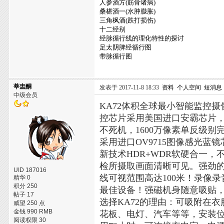
人参酒方(筋骨诸病)
桑椹酒一(水肿臌胀)
三角枫酒(跌打损伤)
十二经别
经脉循行线的理化特性的探讨
足太阴脾经循行图
带脉循行图
莘盅酮
发表于 2017-11-8 18:33
资料
个人空间
短消息
中级会员
KA72体积全球最小智能监控摄
控芯片采用美国进口安霸芯片
不死机，1600万像素单反级别
采用进口OV9715图像感光蓝
新技术HDR+WDR软硬合一
检所摄取画面清晰可见。强劲的
UID 187016
线可视范围高达100米！录像
精华 0
积分 250
最佳设备！强磁机身随意吸贴
帖子 17
选择KA72的理由：可吸附在
威望 250 点
金钱 990 RMB
花板、电灯、汽车等等，安装位
阅读权限 30