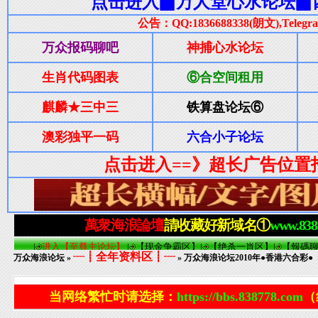
┈┋全年资料区┋┈
万众海浪论坛
»
» 万众海浪论坛2010年●香港六合彩●（
当网络繁忙时请选择：
https://bbs.838778.com
（