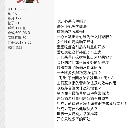
UID 186222
精华 0
积分 177
吃开心果会胖吗？
帖子 21
酱焖小鲍鱼的做法
威望 177 点
榴莲的功效和作用
金钱 600 RMB
开心果减肥开心果为什么能减肥？
阅读权限 20
女性吃山药美胸又纤体
注册 2017-8-21
宝宝吃虾会引起内热重出汗多
状态 离线
爱吃辣椒这样搭配才不上火
开心果是什么树生长出来的果实？
买虾的窍门如何辨别虾的新鲜度
辣椒营养又防病及临床附方
一天吃多少黑巧克力适宜？
“飞天”茅台回收价多跌至800元左右
山药薏米粥的营养价值及功效与作用
收藏茅台酒为什么能增值？
冷冻鲍鱼最简单的四种家常做法
茅台酒原料贵州茅台酒有机原料
巧克力的储藏方法？如何正确储藏巧克力？
巧克力有什么健康功效？
世界十大巧克力品牌推荐
开心果吃多了的坏处