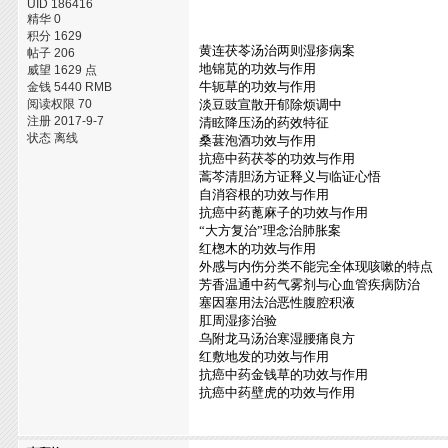
UID 186416
精华 0
积分 1629
黄连茯苓汤治两则湿疹病案
帖子 206
地锦苋的功效与作用
威望 1629 点
牛轭草的功效与作用
金钱 5440 RMB
阅读权限 70
淡豆豉宣散开郁除烦调中
注册 2017-9-7
清眩降压汤的药效特征
状态 离线
桑葚泡酒功效与作用
抗癌中药茯苓的功效与作用
蒿芩清胆汤方证释义与临证心悟
自消容根的功效与作用
抗癌中药蓖麻子的功效与作用
“大方复治”理念治肺胀案
红楤木的功效与作用
外感与内伤分类不能完全体现咳嗽的特点
芳香温通中药气雾剂与心血管疾病防治
塞因塞用法治恶性腹腔积液
肛周湿疹治验
乌附龙马汤治寒湿腰痛良方
红敷地发的功效与作用
抗癌中药金钱草的功效与作用
抗癌中药壁虎的功效与作用