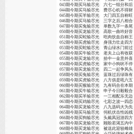
043期今期买马输尽光 六七一组分和后
044期今期买马输尽光 费尽心机不得财
045期今期买羊输尽光 大门四五自称旺
046期今期买马输尽光 三字之后八相合
047期今期买兔输尽光 单数九字一条尾
050期今期买龙输尽光 高歌一曲吟好音
051期今期买蛇输尽光 吃肉饮血自称王
052期今期买虎输尽光 身强力壮走四方
053期今期买蛇输尽光 青山绿水门前过
054期今期买牛输尽光 老夫上山有收获
055期今期买龙输尽光 拾中一金意外喜
056期今期买虎输尽光 家中小狗吠不停
057期今期买龙输尽光 四二一起争风头
058期今期买兔输尽光 蓝珠过后绿珠有
059期今期买虎输尽光 八方俱是吼六五
060期今期买猴输尽光 九有码合在本期
061期今期买牛输尽光 申子今日毅毅合
062期今期买羊输尽光 一三相配乐无边
063期今期买鸡输尽光 七彩之波一四恋
064期今期买龙输尽光 八九选码大为先
065期今期买马输尽光 伺机伏击性凶残
066期今期买狗输尽光 头戴凤冠游四方
067期今期买龙输尽光 顾盼若渴五内中
068期今期买龙输尽光 被送此迎较雌雄
069期今期买狗输尽光 小巧玲珑妙术奇