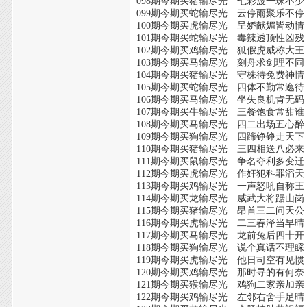
098期今期买猪输尽光 七彩波一珠不少
099期今期买蛇输尽光 云停雨聚乐不停
100期今期买虎输尽光 呈娇献媚皆动情
101期今期买蛇输尽光 毒辣透顶性凶残
102期今期买鸡输尽光 狐假虎威称大王
103期今期买马输尽光 刻舟求剑理不同
104期今期买猪输尽光 守株待兔费神情
105期今期买蛇输尽光 四体不勤常逸待
106期今期买马输尽光 坐失良机肯无码
107期今期买牛输尽光 三餐饱食常甜谁
108期今期买马输尽光 四二出场五心醉
109期今期买狗输尽光 四蹄铮铮走天下
110期今期买猪输尽光 三四相送八必来
111期今期买鼠输尽光 争名夺利多变迁
112期今期买虎输尽光 作奸犯科罪滔天
113期今期买鸡输尽光 一声怒吼自称王
114期今期买龙输尽光 威武大将踞山岗
115期今期买猪输尽光 昂首三二问天公
116期今期买虎输尽光 二三春泽当早晴
117期今期买马输尽光 龙前兔后四十开
118期今期买狗输尽光 说个真话不理睬
119期今期买虎输尽光 他日司空有见惯
120期今期买鸡输尽光 那时寻的有何奈
121期今期买猴输尽光 鸡狗二家亲加亲
122期今期买鸡输尽光 左邻右舍手足晴