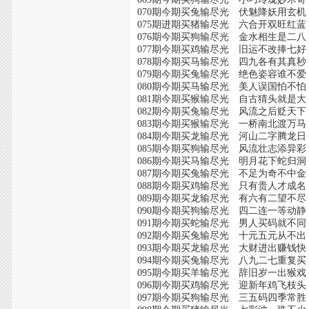
070期今期买兔输尽光 伏魅降妖用玄机
075期进期买猪输尽光 六合开双旺红蓝
076期今期买狗输尽光
077期今期买鸡输尽光 旧运不改捧七
078期今期买马输尽光 四九各有其真秒
079期今期买兔输尽光 绝色姿容谁不爱
080期今期买马输尽光 美人误国怕不
081期今期买猴输尽光 自古猜头就是大
082期今期买兔输尽光 风流之后贬天下
083期今期买猴输尽光 一桥南北渡万马
084期今期买龙输尽光 河山二字腾龙日
085期今期买狗输尽光 风流壮志添异
086期今期买马输尽光 明月花下蛇归洞
087期今期买兔输尽光 不足为奇不中金
088期今期买鸡输尽光 只有贵人才成名
089期今期买龙输尽光 有六有二望不尽
090期今期买狗输尽光 四二连一等动静
091期今期买蛇输尽光 男人买码就不同
092期今期买兔输尽光 十元五元从不出
093期今期买龙输尽光 大财进出赚钱快
094期今期买兔输尽光 八九二七重复买
095期今期买羊输尽光 辞旧岁一出猴戏
096期今期买鸡输尽光 迎新年鸡飞枝头
097期今期买狗输尽光 三五码四季常胜