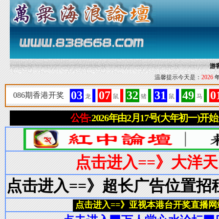
游
温馨提示今天是：
2026