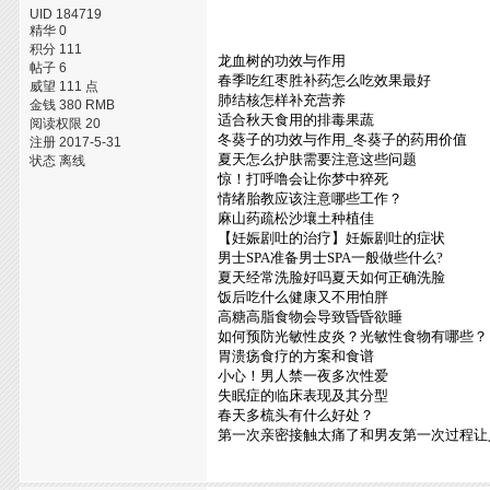
UID 184719
精华 0
积分 111
龙血树的功效与作用
帖子 6
春季吃红枣胜补药怎么吃效果最好
威望 111 点
肺结核怎样补充营养
金钱 380 RMB
适合秋天食用的排毒果蔬
阅读权限 20
冬葵子的功效与作用_冬葵子的药用价值
注册 2017-5-31
夏天怎么护肤需要注意这些问题
状态 离线
惊！打呼噜会让你梦中猝死
情绪胎教应该注意哪些工作？
麻山药疏松沙壤土种植佳
【妊娠剧吐的治疗】妊娠剧吐的症状
男士SPA准备男士SPA一般做些什么?
夏天经常洗脸好吗夏天如何正确洗脸
饭后吃什么健康又不用怕胖
高糖高脂食物会导致昏昏欲睡
如何预防光敏性皮炎？光敏性食物有哪些？
胃溃疡食疗的方案和食谱
小心！男人禁一夜多次性爱
失眠症的临床表现及其分型
春天多梳头有什么好处？
第一次亲密接触太痛了和男友第一次过程让