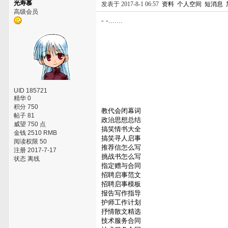
光寿慕
发表于 2017-8-1 06:57
资料
个人空间
短消息
高级会员
- -.......
UID 185721
精华 0
积分 750
教代会闭幕词
帖子 81
政治思想总结
威望 750 点
搞笑情书大全
金钱 2510 RMB
搞笑寻人启事
阅读权限 50
推荐信怎么写
注册 2017-7-17
挑战书怎么写
状态 离线
指定赠与合同
招聘启事范文
招聘启事模板
报告写作指导
护师工作计划
抒情散文精选
技术服务合同