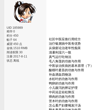
UID 185989
精华 0
积分 450
社区中医应推行用经方
帖子 64
治疗银屑病中医有优势
威望 450 点
从痰瘀论治老年性痴呆
金钱 1510 RMB
阅读权限 30
清暑利湿六一散
注册 2017-8-11
真气运行吐纳法
状态 离线
毛八角莲的功效与作用
中医诊治疾病的基本原理（下）
酸模叶橐吾的功效与作用
补血调血四物汤
水松叶的功效与作用
鸭卵的功效与作用
小儿腹泻的辨证护理
中药浴足轻松降压
獐肉的功效与作用
苦木叶的功效与作用
怎么看产妇要喝发汗汤
野冬青果的功效与作用