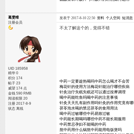
葛雯维
发表于 2017-8-10 22:50
资料
个人空间
短消息
注册会员
不太了解这个的，觉得不错
UID 185958
精华 0
积分 174
中药一定要趁热喝吗中药怎么喝才不会苦
帖子 23
梅花针的使用方法梅花针能治疗哪些疾病
威望 174 点
针灸治疗失眠失眠还可以通过按摩调理
金钱 590 RMB
喝中药能吃鱼吗喝中药的注意事项
阅读权限 20
针灸天天扎有副作用吗针灸的作用究竟有哪
注册 2017-8-9
茯苓泡水喝的禁忌茯苓的食用用法
状态 离线
喝中药过敏哪些中药易致过敏
中药能长期喝吗哪些中药不能长期服用
中药禁忌孕妇不能喝的中药
熬中药用什么锅熬中药能用电饭煲吗