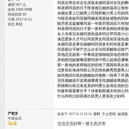
同居后男生对女生厌烦未婚同居对女生的弊
威望 567 点
和老师同居的日子终身难忘她的温存让我舍
金钱 1900 RMB
未婚女爱上已婚男上司我和魅力男上司的同
阅读权限 50
与校花表妹同居被阿姨发现表妹成熟的韵味
注册 2017-8-11
陈乔恩吴磊被曝同居一年陈乔恩回应只有智
状态 离线
和老师同居的日子那一夜和男老师的亲密接
女人你算过未婚同居的成本吗过早同居小心
谈恋爱多久才可以同居男女同居前应该知道
未婚同居是事实婚姻吗同居多长时间算是事
同居闹分手财产怎么分非法同居解除后财产
异地恋见面第一件事就是啪啪啪异地恋维持
井柏然倪妮被曝甜蜜同居中两人姐弟恋遭曝
那一夜他的老师疯狂的拒绝了我我和美女老
沈梦辰杜海涛同框公开恋情热舞秀恩爱两人
如何挽回出轨的婚姻如何挽救一段有了外遇
无性婚姻该不该离婚遭遇无性婚姻该离婚还
郭德纲出轨记者是真的吗曹云金现在混的怎
抖森和霉霉要分手？传泰勒斯威夫特担心抖
什么样的少妇容易出轨男人更喜欢少妇吗
产初文
发表于 2017-8-13 10:14
资料
个人空间
短消息
中级会员
交流交流好啊！楼主真厉害