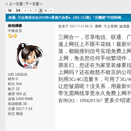
‹‹ 上一主题
|
下一主题 ››
34
3/4
‹‹
1
2
3
4
››
标题: 万众海浪论坛2010年●香港六合彩●（001-152期）“古蘭經”中找特碼
姬狷嬞樯
发表于 2017-7-15 06:31
资料
个人空间
短消息
中级会员
三网合一，尽享电信、联通、
速上网任上不限不花钱！最新9
落，都能搜到信号实现免费上
上网，免去您任何手动繁琐作
朋友们，您还在为家里装修要
上网吗？还在敢怒不敢言的公
UID 185626
到用3G/4G流量卡，可用了3
精华 0
积分 364
让您皱眉呢？没关系，用最新95
帖子 32
带无需网线享受永久免费上网
威望 364 点
金钱 1400 RMB
更多介绍
咨询QQ：1094201567
阅读权限 30
注册 2017-7-14
状态 离线