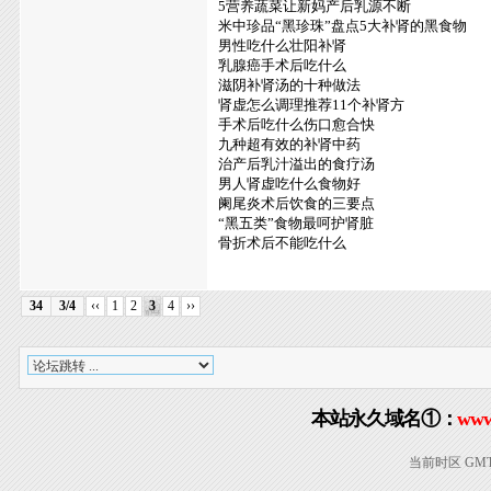
5营养蔬菜让新妈产后乳源不断
米中珍品“黑珍珠”盘点5大补肾的黑食物
男性吃什么壮阳补肾
乳腺癌手术后吃什么
滋阴补肾汤的十种做法
肾虚怎么调理推荐11个补肾方
手术后吃什么伤口愈合快
九种超有效的补肾中药
治产后乳汁溢出的食疗汤
男人肾虚吃什么食物好
阑尾炎术后饮食的三要点
“黑五类”食物最呵护肾脏
骨折术后不能吃什么
34
3/4
‹‹
1
2
3
4
››
本站永久域名①：
www
当前时区 GMT+8