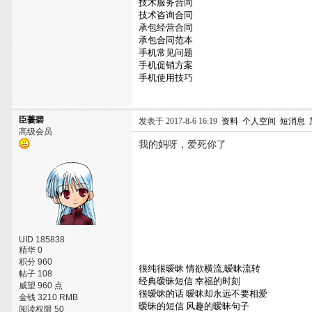
技术服务合同
技术咨询合同
承包经营合同
承包合同范本
手机常见问题
手机促销方案
手机使用技巧
臣萋碧
发表于 2017-8-6 16:19
资料
个人空间
短消息
高级会员
我的妈呀，爱死你了
UID 185838
精华 0
积分 960
很纯很暧昧 情欲横流,暧昧流转
帖子 108
经典暧昧短信 幸福的时刻
威望 960 点
很暧昧的话 暧昧却永远不要相爱
金钱 3210 RMB
暧昧的短信 风趣的暧昧句子
阅读权限 50