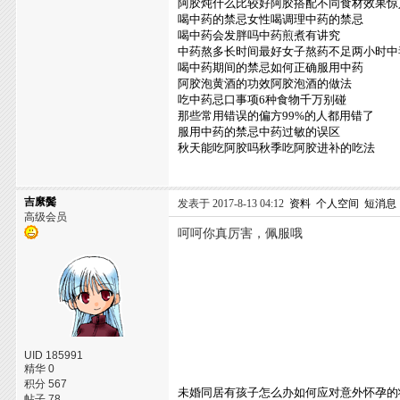
阿胶炖什么比较好阿胶搭配不同食材效果惊
喝中药的禁忌女性喝调理中药的禁忌
喝中药会发胖吗中药煎煮有讲究
中药熬多长时间最好女子熬药不足两小时中
喝中药期间的禁忌如何正确服用中药
阿胶泡黄酒的功效阿胶泡酒的做法
吃中药忌口事项6种食物千万别碰
那些常用错误的偏方99%的人都用错了
服用中药的禁忌中药过敏的误区
秋天能吃阿胶吗秋季吃阿胶进补的吃法
吉縻鬓
发表于 2017-8-13 04:12
资料
个人空间
短消息
高级会员
呵呵你真厉害，佩服哦
UID 185991
精华 0
积分 567
未婚同居有孩子怎么办如何应对意外怀孕的
帖子 78