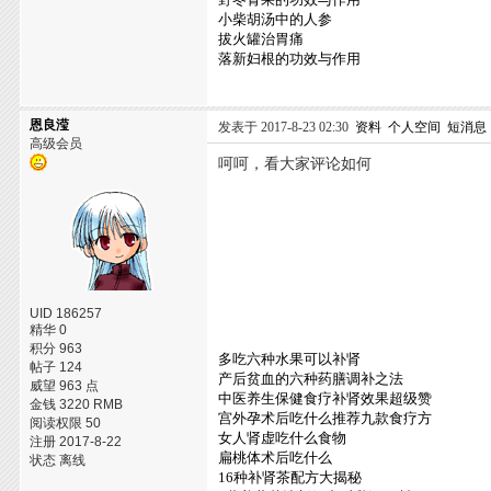
小柴胡汤中的人参
拔火罐治胃痛
落新妇根的功效与作用
恩良滢
发表于 2017-8-23 02:30
资料
个人空间
短消息
高级会员
呵呵，看大家评论如何
UID 186257
精华 0
积分 963
多吃六种水果可以补肾
帖子 124
产后贫血的六种药膳调补之法
威望 963 点
中医养生保健食疗补肾效果超级赞
金钱 3220 RMB
宫外孕术后吃什么推荐九款食疗方
阅读权限 50
女人肾虚吃什么食物
注册 2017-8-22
扁桃体术后吃什么
状态 离线
16种补肾茶配方大揭秘