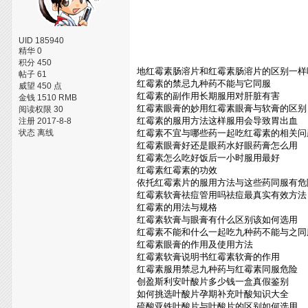
UID 185940
精华 0
积分 450
地红霉素肠溶片和红霉素肠溶片的区别一样
帖子 61
红霉素的禁忌九种药不能与它同服
威望 450 点
红霉素的副作用长期服用对肝脏有害
金钱 1510 RMB
红霉素眼膏的妙用红霉素眼膏与软膏的区别
阅读权限 30
红霉素的服用方法这样服用会导致胃出血
注册 2017-8-8
状态 离线
红霉素不宜与哪些药一起吃红霉素的相关问
红霉素眼膏好还是眼药水好眼药膏怎么用
红霉素怎么吃好饭后一小时服用最好
红霉素红霉素的功效
依托红霉素片的服用方法与这些药同服有危
红霉素软膏祛痘管用吗祛痘最真实有效方法
红霉素的用法与规格
红霉素软膏与眼膏有什么区别该如何选用
红霉素不能和什么一起吃九种药不能与之同
红霉素眼膏的作用及使用方法
红霉素软膏说明书红霉素软膏的作用
红霉素服用禁忌九种药与红霉素同服危险
创盈斯利安叶酸片多少钱一盒真假鉴别
如何挑选叶酸片孕期补充叶酸知识大全
硫酸亚铁叶酸片与叶酸片的区别如何选用