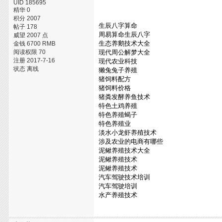
UID 185695
精华 0
积分 2007
生辰八字算命
帖子 178
周易算命生辰八字
威望 2007 点
生态养鹅技术大全
金钱 6700 RMB
阅读权限 70
现代周公解梦大全
注册 2017-7-16
现代农业科技
状态 离线
獭兔兔子养殖
猪饲料配方
猪饲料价格
猪粪发酵养鱼技术
特色土鸡养殖
特色养殖蝎子
特色养殖业
淡水小龙虾养殖技术
涉及农业的电商有哪些
泥鳅养殖技术大全
泥鳅养殖技术
泥鳅养殖技术
汽车驾驶技术培训
汽车驾驶培训
水产养殖技术