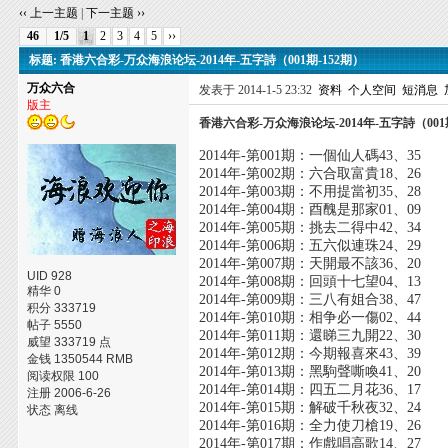
‹‹ 上一主题
|
下一主题 ››
46
1/5
1
2
3
4
5
››
标题: 香港六合彩-万众海浪论坛-2014年-五字詩（001期-152期）
万众六合
发表于 2014-1-5 23:32
资料
个人空间
短消息
版主
香港六合彩-万众海浪论坛-2014年-五字詩（001
2014年-第001期：一個仙人碼43、35
2014年-第002期：六合取富貴18、26
2014年-第003期：不用提當初35、28
2014年-第004期：酉醜是那家01、09
2014年-第005期：挑去二得中42、34
2014年-第006期：五六似連珠24、29
2014年-第007期：天開最不該36、20
UID 928
2014年-第008期：回頭十七望04、13
精华 0
2014年-第009期：三八有姐合38、47
积分 333719
2014年-第010期：相争必一傷02、44
帖子 5550
2014年-第011期：還睇三九開22、30
威望 333719 点
2014年-第012期：今期報喜來43、39
金钱 1350544 RMB
2014年-第013期：黑駒聲嘶喚41、20
阅读权限 100
2014年-第014期：四五二月花36、17
注册 2006-6-26
2014年-第015期：解破千秋夜32、24
状态 离线
2014年-第016期：全力使刀槍19、26
2014年-第017期：作戲唱高歌14、27