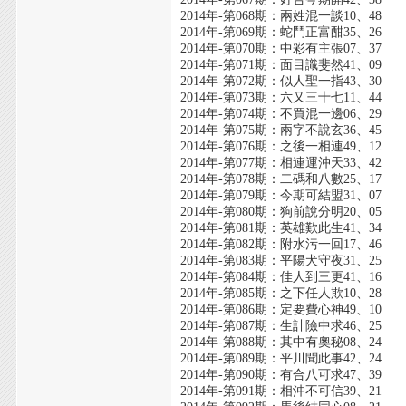
2014年-第068期：兩姓混一談10、48
2014年-第069期：蛇鬥正富酣35、26
2014年-第070期：中彩有主張07、37
2014年-第071期：面目識斐然41、09
2014年-第072期：似人聖一指43、30
2014年-第073期：六又三十七11、44
2014年-第074期：不買混一邊06、29
2014年-第075期：兩字不說玄36、45
2014年-第076期：之後一相連49、12
2014年-第077期：相連運沖天33、42
2014年-第078期：二碼和八數25、17
2014年-第079期：今期可結盟31、07
2014年-第080期：狗前說分明20、05
2014年-第081期：英雄歎此生41、34
2014年-第082期：附水污一回17、46
2014年-第083期：平陽犬守夜31、25
2014年-第084期：佳人到三更41、16
2014年-第085期：之下任人欺10、28
2014年-第086期：定要費心神49、10
2014年-第087期：生計險中求46、25
2014年-第088期：其中有奧秘08、24
2014年-第089期：平川聞此事42、24
2014年-第090期：有合八可求47、39
2014年-第091期：相沖不可信39、21