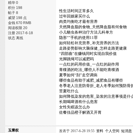
精华 0
积分 198
性生活时间正常多久
帖子 8
过年回娘家买什么
威望 198 点
肉类均衡吃才最有营养
金钱 670 RMB
天然降血脂的食物_天然降血脂有何食物
阅读权限 20
小儿蛲虫各种治疗方法儿科单方
注册 2017-6-18
隐形“”手机的使用11罪
状态 离线
如何轻松补充营养_补充营养的方法
走路姿势影响大脑保健_怎样走路更健康
“四部曲”在赚钱同时实现自我价值
光脚跳绳可以减肥吗
一点红的药用价值_一点红的副作用
青稞酒的吃法_哪些人不能吃青稞酒
夏季如何“刮”走空调病
哪些食品有助于减肥_减肥食品有哪些
冬季老人注意防骨折_老人冬季如何预防骨
苦夏吃什么
如何降低染发的危害_染发的注意事项是什
长期喝啤酒有什么危害
女性失眠该怎么办
佐餐佳品橙子解酒又开胃
玉秉权
发表于 2017-6-28 19:55
资料
个人空间
短消息