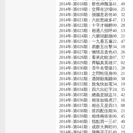
2014年-第018期：察色神飄蕩41、49
2014年-第019期：交釋在沙場04、25
2014年-第020期：側腦意若何40、32
2014年-第021期：六欲愁緒多47、13
2014年-第022期：十字才稱醉09、28
2014年-第023期：相遇八招呼40、13
2014年-第024期：六腑頭顱抛08、21
2014年-第025期：一九看五遍22、47
2014年-第026期：易數五出擊34、10
2014年-第027期：懶情且貪色43、26
2014年-第028期：看來此較淡07、37
2014年-第029期：齊驅真英雄37、02
2014年-第030期：否牛名聲揚15、28
2014年-第031期：之問蛇現身09、21
2014年-第032期：遇隙顯風騷08、38
2014年-第033期：脫兔快如電34、19
2014年-第034期：四六出紅字24、35
2014年-第035期：總義是賊盜31、42
2014年-第036期：相攻如狼虎27、16
2014年-第037期：相合又是四13、08
2014年-第038期：搭四配佳期36、21
2014年-第039期：相倚兩依依06、45
2014年-第040期：指點買一三47、40
2014年-第041期：成群大興旺03、12
2014年-第042期：飛舞花正紅49、19