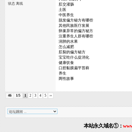
状态 离线
肛交灌肠
土医
中医养生
脱发偏方秘方有哪些
其他民族医疗发展
卵巢异常的偏方秘方
注重养生人群有哪些
润肺的水果
怎么减肥
肛裂的偏方秘方
宝宝吃什么促消化
健康饮食
口腔黏膜扁平苔藓
养生
两性故事
46
1/5
1
2
3
4
5
››
本站永久域名①：
www