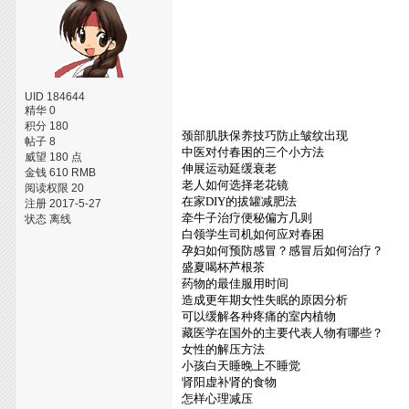
UID 184644
精华 0
积分 180
颈部肌肤保养技巧防止皱纹出现
帖子 8
中医对付春困的三个小方法
威望 180 点
伸展运动延缓衰老
金钱 610 RMB
老人如何选择老花镜
阅读权限 20
在家DIY的拔罐减肥法
注册 2017-5-27
牵牛子治疗便秘偏方几则
状态 离线
白领学生司机如何应对春困
孕妇如何预防感冒？感冒后如何治疗？
盛夏喝杯芦根茶
药物的最佳服用时间
造成更年期女性失眠的原因分析
可以缓解各种疼痛的室内植物
藏医学在国外的主要代表人物有哪些？
女性的解压方法
小孩白天睡晚上不睡觉
肾阳虚补肾的食物
怎样心理减压