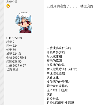
高级会员
以后真的注意了。。。 楼主真好
UID 185133
精华 0
积分 624
口腔溃疡吃什么药
帖子 70
开眼角多少钱
威望 624 点
后天肢体相
金钱 2090 RMB
衰老的原因
阅读权限 50
冬瓜汤的做法
注册 2017-6-27
女人做足疗有什么好处
状态 离线
中医理论基础
饮食文化
皮肤病的种类图片
紫砂壶名家排名
流产后肛门坠胀
饮食
针灸推拿
月经期间能性生活吗