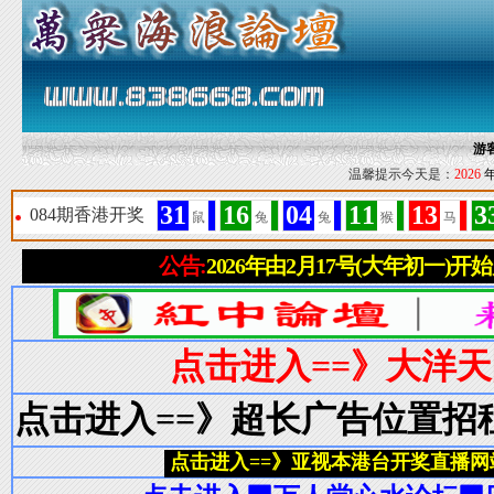
游
温馨提示今天是：
2026