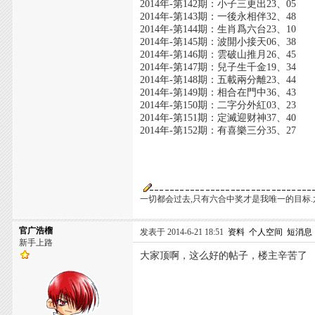
2014年-第142期：小子三更出23、05
2014年-第143期：一後永相伴32、48
2014年-第144期：生肖爲六台23、10
2014年-第145期：波開小接天06、38
2014年-第146期：雲破山推月26、45
2014年-第147期：兒子生千金19、34
2014年-第148期：五載兩分離23、44
2014年-第149期：相合在門中36、43
2014年-第150期：二字分外紅03、23
2014年-第151期：定滅迎财神37、40
2014年-第152期：有喜樂三分35、27
一切都会过去,只有六合中奖才是我唯一的目标.
官广浩榴
发表于 2014-6-21 18:51
资料
个人空间
短消息
新手上路
大家顶啊，这么好的帖子，楼主辛苦了