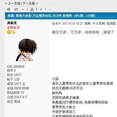
‹‹ 上一主题
|
下一主题 ››
42
2/5
‹‹
1
2
3
4
5
››
标题: 香港六合彩-万众海浪论坛-2014年-欲钱料（001期—150期）
典春茂
发表于 2017-6-10 18:21
资料
个人空间
短消息
金牌会员
楼主万岁，万万岁，哈哈哈哈，谢谢了
UID 184804
精华 0
积分 1977
小蒜
帖子 116
老年人夏季吃什么好老年人夏季养生食谱
威望 1977 点
武当太极拳28式手法
金钱 6600 RMB
阅读权限 70
破伤风
注册 2017-6-7
怎样吃烧烤才健康
状态 离线
热敷能治疗哪些疾病_热敷有哪些好处
夏季养生小贴士
中医护肤美容三
泛发性神经性皮炎中药方剂