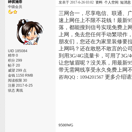
砷祺湳痱
发表于 2017-6-26 03:02
资料
个人空间
短消息
中级会员
三网合一，尽享电信、联通、
速上网任上不限不花钱！最新9
落，都能搜到信号实现免费上
上网，免去您任何手动繁琐作
朋友们，您还在为家里装修要
上网吗？还在敢怒不敢言的公
UID 185084
到用3G/4G流量卡，可用了3
精华 0
积分 299
让您皱眉呢？没关系，用最新95
帖子 20
带无需网线享受永久免费上网
威望 299 点
金钱 1150 RMB
更多介绍
咨询QQ：1094201567
阅读权限 30
注册 2017-6-25
状态 离线
9500WG