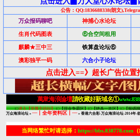
┈┋全年资料区┋┈
万众海浪论坛
»
» 香港六合彩-万众海浪论坛-2014年-
当网络繁忙时请选择：
https://bbs.838778.com
（