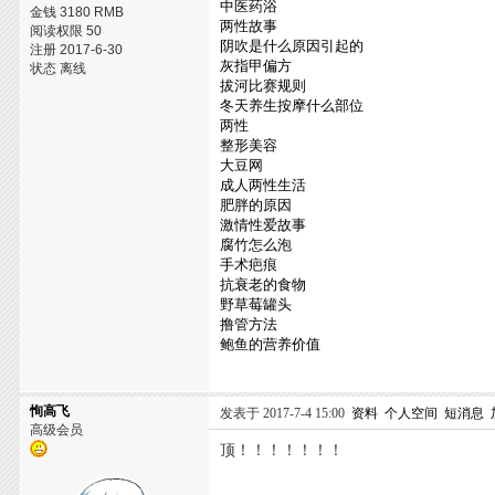
中医药浴
金钱 3180 RMB
两性故事
阅读权限 50
阴吹是什么原因引起的
注册 2017-6-30
灰指甲偏方
状态 离线
拔河比赛规则
冬天养生按摩什么部位
两性
整形美容
大豆网
成人两性生活
肥胖的原因
激情性爱故事
腐竹怎么泡
手术疤痕
抗衰老的食物
野草莓罐头
撸管方法
鲍鱼的营养价值
恂高飞
发表于 2017-7-4 15:00
资料
个人空间
短消息
高级会员
顶！！！！！！！