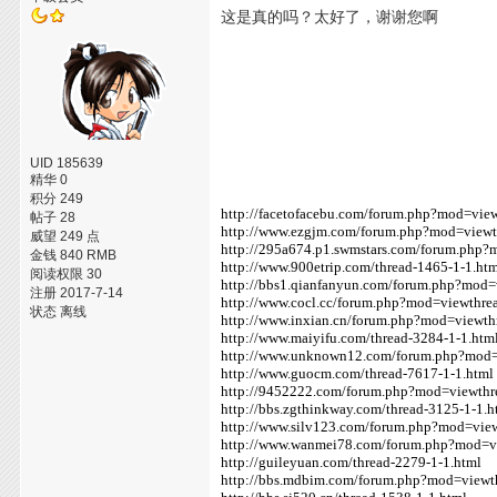
这是真的吗？太好了，谢谢您啊
UID 185639
精华 0
积分 249
http://facetofacebu.com/forum.php?mod=vi
帖子 28
http://www.ezgjm.com/forum.php?mod=view
威望 249 点
http://295a674.p1.swmstars.com/forum.php
金钱 840 RMB
http://www.900etrip.com/thread-1465-1-1.ht
阅读权限 30
http://bbs1.qianfanyun.com/forum.php?mod
注册 2017-7-14
http://www.cocl.cc/forum.php?mod=viewthr
状态 离线
http://www.inxian.cn/forum.php?mod=viewt
http://www.maiyifu.com/thread-3284-1-1.htm
http://www.unknown12.com/forum.php?mod
http://www.guocm.com/thread-7617-1-1.html
http://9452222.com/forum.php?mod=viewth
http://bbs.zgthinkway.com/thread-3125-1-1.h
http://www.silv123.com/forum.php?mod=vie
http://www.wanmei78.com/forum.php?mod=v
http://guileyuan.com/thread-2279-1-1.html
http://bbs.mdbim.com/forum.php?mod=view