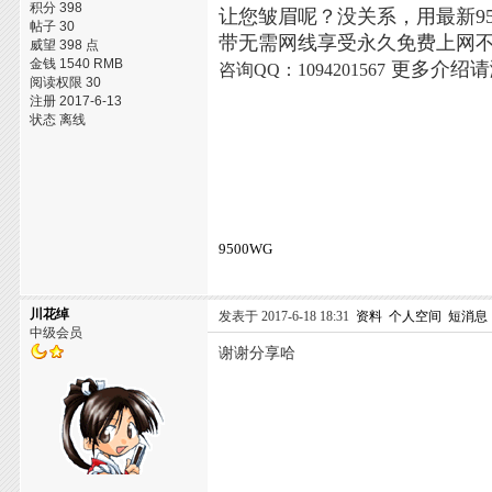
积分 398
让您皱眉呢？没关系，用最新95
帖子 30
带无需网线享受永久免费上网
威望 398 点
金钱 1540 RMB
更多介绍
咨询QQ：1094201567
阅读权限 30
注册 2017-6-13
状态 离线
9500WG
川花绰
发表于 2017-6-18 18:31
资料
个人空间
短消息
中级会员
谢谢分享哈