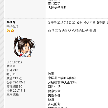
古代医学
大胸妹子图片
风猛百
发表于 2017-7-5 23:20
资料
个人空间
短消息
中级会员
非常高兴遇到这么好的帖子 谢谢
UID 185317
精华 0
积分 213
故事
帖子 28
中医养生学名词解释
威望 213 点
月经提前10天正常吗
金钱 720 RMB
阅读权限 30
两性生活
注册 2017-7-4
健康饮食
状态 离线
男性保健
健康
膏药配方