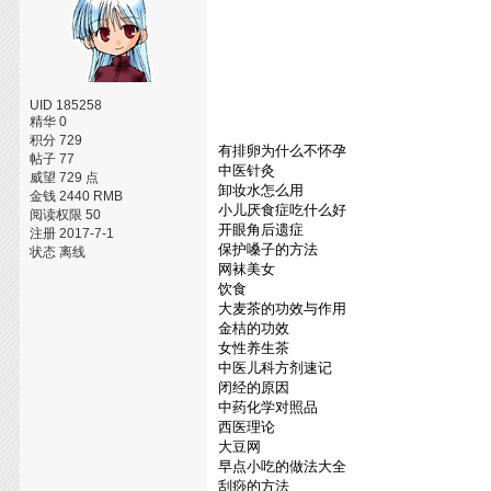
UID 185258
精华 0
积分 729
有排卵为什么不怀孕
帖子 77
中医针灸
威望 729 点
卸妆水怎么用
金钱 2440 RMB
小儿厌食症吃什么好
阅读权限 50
开眼角后遗症
注册 2017-7-1
保护嗓子的方法
状态 离线
网袜美女
饮食
大麦茶的功效与作用
金桔的功效
女性养生茶
中医儿科方剂速记
闭经的原因
中药化学对照品
西医理论
大豆网
早点小吃的做法大全
刮痧的方法