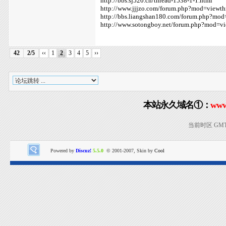
http://bbs.sj520.cn/thread-1538-1-1.html
http://www.jjjzo.com/forum.php?mod=viewt
http://bbs.liangshan180.com/forum.php?mo
http://www.sotongboy.net/forum.php?mod=v
42
2/5
‹‹
1
2
3
4
5
››
本站永久域名①：
www
当前时区 GMT+8
Powered by
Discuz!
5.5.0
© 2001-2007, Skin by
Cool