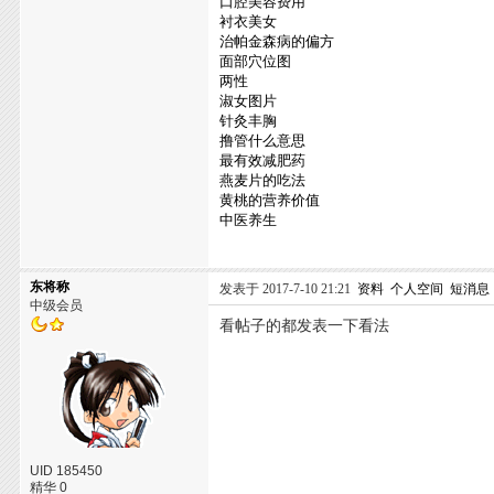
口腔美容费用
衬衣美女
治帕金森病的偏方
面部穴位图
两性
淑女图片
针灸丰胸
撸管什么意思
最有效减肥药
燕麦片的吃法
黄桃的营养价值
中医养生
东将称
发表于 2017-7-10 21:21
资料
个人空间
短消息
中级会员
看帖子的都发表一下看法
UID 185450
精华 0