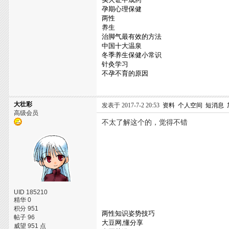
孕期心理保健
两性
养生
治脚气最有效的方法
中国十大温泉
冬季养生保健小常识
针灸学习
不孕不育的原因
大壮彩
发表于 2017-7-2 20:53
资料
个人空间
短消息
高级会员
不太了解这个的，觉得不错
UID 185210
精华 0
积分 951
两性知识姿势技巧
帖子 96
大豆网,懂分享
威望 951 点