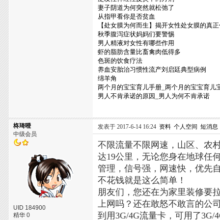
妻子阴道为何突然就松弛了
从指甲看你是否贫血
【处女膜为何而生】揭开女性处女膜的真正
秋季腹泻症状妈妈们要警惕
男人精液对女性有哪些作用
虾的脂肪含量比畜禽肉低得多
色斑的饮食疗法
养血安胎治习惯性流产刘启廷典型病例
绵羊角
两个月的宝宝育儿手册_两个月的宝宝育儿
男人不肯承诺的原因_男人为何不肯承诺
柊琦噔
发表于 2017-6-14 16:24
资料
个人空间
短消息
中级会员
不限流量不限网速，山区、农村
达19公里，无论您身在地球任
管理，信号强，网速快，优先
不花钱就是这么简单！
朋友们，您还在为家里装修要
上网吗？还在敢怒不敢言的公
UID 184900
到用3G/4G流量卡，可用了3
精华 0