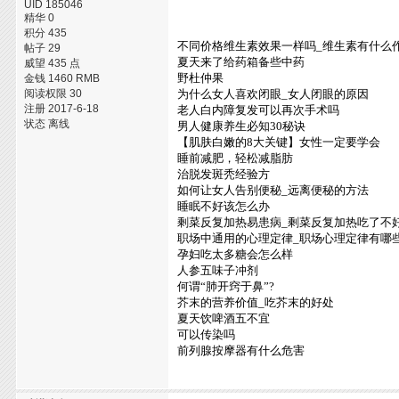
UID 185046
精华 0
积分 435
不同价格维生素效果一样吗_维生素有什么
帖子 29
夏天来了给药箱备些中药
威望 435 点
野杜仲果
金钱 1460 RMB
阅读权限 30
为什么女人喜欢闭眼_女人闭眼的原因
注册 2017-6-18
老人白内障复发可以再次手术吗
状态 离线
男人健康养生必知30秘诀
【肌肤白嫩的8大关键】女性一定要学会
睡前减肥，轻松减脂肪
治脱发斑秃经验方
如何让女人告别便秘_远离便秘的方法
睡眠不好该怎么办
剩菜反复加热易患病_剩菜反复加热吃了不
职场中通用的心理定律_职场心理定律有哪
孕妇吃太多糖会怎么样
人参五味子冲剂
何谓“肺开窍于鼻”?
芥末的营养价值_吃芥末的好处
夏天饮啤酒五不宜
可以传染吗
前列腺按摩器有什么危害