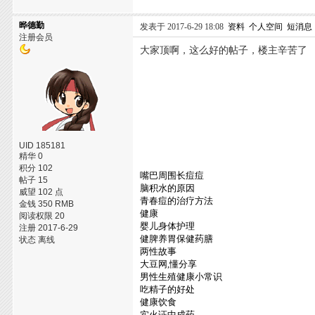
晔德勤
发表于 2017-6-29 18:08
资料
个人空间
短消息
注册会员
大家顶啊，这么好的帖子，楼主辛苦了
UID 185181
精华 0
积分 102
嘴巴周围长痘痘
帖子 15
脑积水的原因
威望 102 点
青春痘的治疗方法
金钱 350 RMB
健康
阅读权限 20
婴儿身体护理
注册 2017-6-29
健脾养胃保健药膳
状态 离线
两性故事
大豆网,懂分享
男性生殖健康小常识
吃精子的好处
健康饮食
实火证中成药