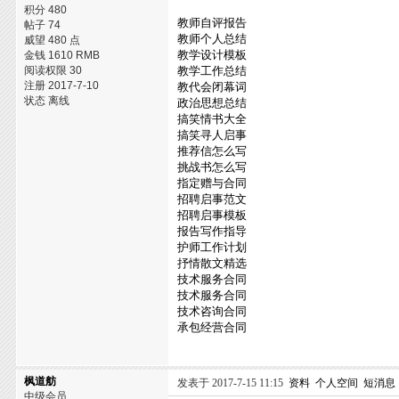
积分 480
教师自评报告
帖子 74
教师个人总结
威望 480 点
教学设计模板
金钱 1610 RMB
阅读权限 30
教学工作总结
注册 2017-7-10
教代会闭幕词
状态 离线
政治思想总结
搞笑情书大全
搞笑寻人启事
推荐信怎么写
挑战书怎么写
指定赠与合同
招聘启事范文
招聘启事模板
报告写作指导
护师工作计划
抒情散文精选
技术服务合同
技术服务合同
技术咨询合同
承包经营合同
枫道舫
发表于 2017-7-15 11:15
资料
个人空间
短消息
中级会员