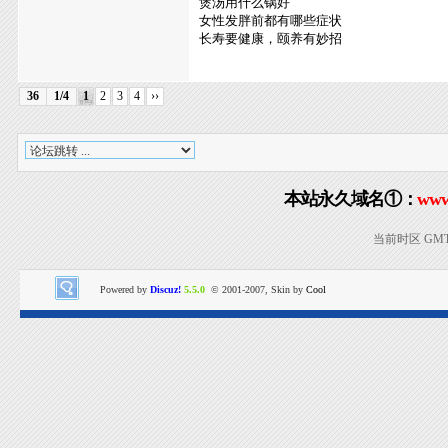
煲汤用什么锅好
女性发胖前都有哪些症状
长寿要健康，颐养有妙招
36
1/4
1
2
3
4
››
本站永久域名①：
www
当前时区 GMT+8
Powered by
Discuz!
5.5.0
© 2001-2007, Skin by
Cool