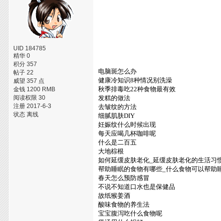
UID 184785
精华 0
积分 357
电脑斑怎么办
帖子 22
健康冷知识8种情况别洗澡
威望 357 点
秋季排毒吃22种食物最有效
金钱 1200 RMB
阅读权限 30
发糕的做法
注册 2017-6-3
去皱纹的方法
状态 离线
细腻肌肤DIY
妊娠纹什么时候出现
每天应喝几杯咖啡呢
什么是二百五
大地棕根
如何延缓皮肤老化_延缓皮肤老化的生活习
帮助睡眠的食物有哪些_什么食物可以帮助
春天怎么预防感冒
不说不知道口水也是保健品
故纸猴姜酒
酸味食物的养生法
宝宝腹泻吃什么食物呢