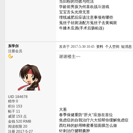
当归粉的功效与吃法
学龄前男孩为何喜欢战斗游戏
宝宝舌头光滑无苔
埋线减肥后应该注意事项有哪些
菟丝子祛斑汤配方菟丝子去黄褐斑
牛膝木瓜酒(手术后肠粘连)
东学尔
发表于 2017-5-30 10:45
资料
个人空间
短消息
注册会员
谢谢楼主~~
UID 184678
精华 0
积分 153
大葱
帖子 11
春季保健重防“肝火”应放在首位
威望 153 点
焦虑症的自我治疗六大招帮你缓解焦虑症
金钱 520 RMB
西红柿的妙用蜂蜜番茄面膜怎么做
阅读权限 20
针刺治疗腱鞘囊肿
注册 2017-5-27