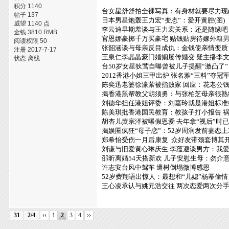
积分 1140
台女星舒舒拍全裸写真：有身材就要尽力现(
帖子 137
日本男星炮轰王力宏“变态”：爱开黄腔(图)
威望 1140 点
李云迪早期羞谈与王力宏关系：还是随缘吧
金钱 3810 RMB
官恩娜豪掷千万买豪宅 贴钱贴房待嫁外籍
阅读权限 50
张韶涵谈与母亲反目成仇：金钱使亲情变质
注册 2017-7-17
王泉仁李晶晶豪门婚姻屡传婚变 疑主播李
状态 离线
台50岁女星狄莺自曝曾被儿子提醒“激凸了”
2012香港小姐三甲出炉 张名雅“三料”夺冠军
陈奕迅老婆徐濠萦被指败家 回应：花老公
揭香港黑帮教父胡须勇：与张柏芝母亲很熟
刘德华担任港姐评委：刘嘉玲就是港姐标准
陈美琪批香港国民教育：教孩子打小报告 
胡杏儿黄宗泽被曝假恩爱 去年拿“视后”时
揭娱圈疯狂“母子恋”：52岁周润发前妻恋上
郑希怡受伤一月后康复 众好友带颈套博其开
刘谦与旧爱黄心琳庆生 李蕴避谈男方：我
邵昕离婚54天搭新欢 儿子安慰生母：勿介
许志安台风中驾车 遭树倒塌微博感恩
52岁费翔语出惊人：最想和“儿媳”杨幂偷情
王心凌承认与姚元浩交往 两次恋爱两次分
31
2/4
‹‹
1
2
3
4
››