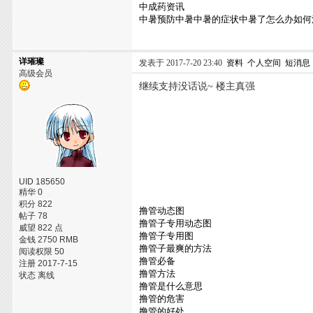
中成药资讯
中暑预防中暑中暑的症状中暑了怎么办如何
详璀璨
发表于 2017-7-20 23:40
资料
个人空间
短消息
高级会员
继续支持没话说~ 楼主真强
UID 185650
精华 0
积分 822
撸管动态图
帖子 78
撸管子专用动态图
威望 822 点
撸管子专用图
金钱 2750 RMB
撸管子最爽的方法
阅读权限 50
撸管必备
注册 2017-7-15
撸管方法
状态 离线
撸管是什么意思
撸管的危害
撸管的好处