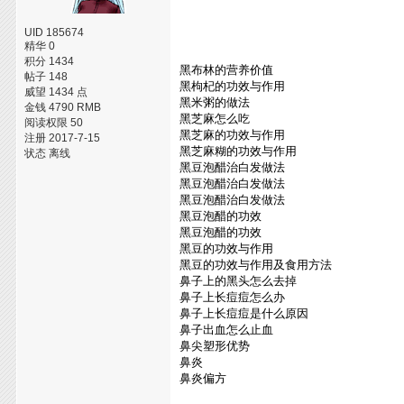
UID 185674
精华 0
积分 1434
黑布林的营养价值
帖子 148
黑枸杞的功效与作用
威望 1434 点
黑米粥的做法
金钱 4790 RMB
黑芝麻怎么吃
阅读权限 50
黑芝麻的功效与作用
注册 2017-7-15
黑芝麻糊的功效与作用
状态 离线
黑豆泡醋治白发做法
黑豆泡醋治白发做法
黑豆泡醋治白发做法
黑豆泡醋的功效
黑豆泡醋的功效
黑豆的功效与作用
黑豆的功效与作用及食用方法
鼻子上的黑头怎么去掉
鼻子上长痘痘怎么办
鼻子上长痘痘是什么原因
鼻子出血怎么止血
鼻尖塑形优势
鼻炎
鼻炎偏方