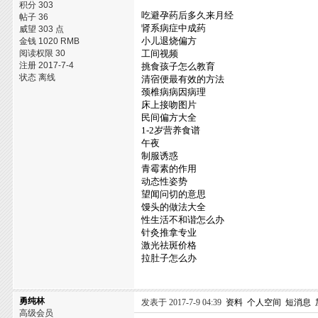
积分 303
吃避孕药后多久来月经
帖子 36
肾系病症中成药
威望 303 点
小儿退烧偏方
金钱 1020 RMB
阅读权限 30
工间视频
注册 2017-7-4
挑食孩子怎么教育
状态 离线
清宿便最有效的方法
颈椎病病因病理
床上接吻图片
民间偏方大全
1-2岁营养食谱
午夜
制服诱惑
青霉素的作用
动态性姿势
望闻问切的意思
馒头的做法大全
性生活不和谐怎么办
针灸推拿专业
激光祛斑价格
拉肚子怎么办
勇纯林
发表于 2017-7-9 04:39
资料
个人空间
短消息
高级会员