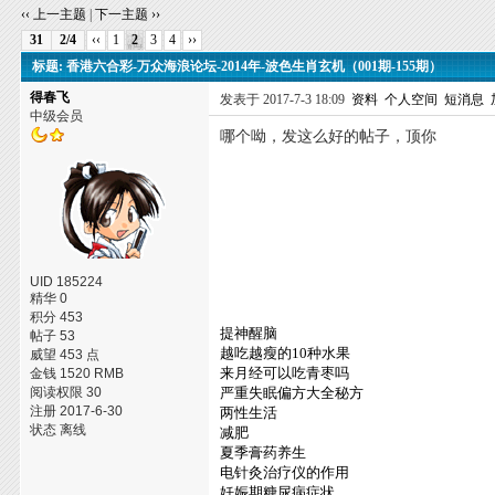
‹‹ 上一主题
|
下一主题 ››
31
2/4
‹‹
1
2
3
4
››
标题: 香港六合彩-万众海浪论坛-2014年-波色生肖玄机（001期-155期）
得春飞
发表于 2017-7-3 18:09
资料
个人空间
短消息
中级会员
哪个呦，发这么好的帖子，顶你
UID 185224
精华 0
积分 453
提神醒脑
帖子 53
越吃越瘦的10种水果
威望 453 点
来月经可以吃青枣吗
金钱 1520 RMB
阅读权限 30
严重失眠偏方大全秘方
注册 2017-6-30
两性生活
状态 离线
减肥
夏季膏药养生
电针灸治疗仪的作用
妊娠期糖尿病症状