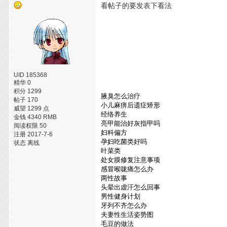
看帖子的要发表下看法
UID 185368
精华 0
积分 1299
腋臭怎么治疗
帖子 170
小儿麻痹后遗症矫形
威望 1299 点
经络养生
金钱 4340 RMB
亮甲能治好灰指甲吗
阅读权限 50
妇科偏方
注册 2017-7-6
孕妇吃菌类好吗
状态 离线
叶菜类
处女膜修复注意事项
感冒喉咙痛怎么办
两性故事
头晕出虚汗怎么回事
男性健身计划
牙列不齐怎么办
夫妻性生活姿势图
毛豆的做法