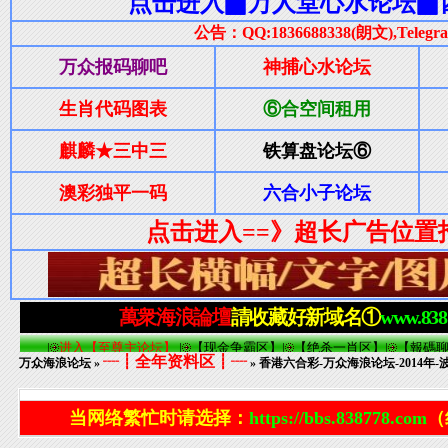
┈┋全年资料区┋┈
万众海浪论坛
»
» 香港六合彩-万众海浪论坛-2014年-
当网络繁忙时请选择：
https://bbs.838778.com
（