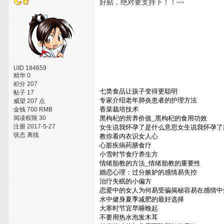
好贴，绝对要支持下！！~~
UID 184659
精华 0
积分 207
七类食品让孩子变得更聪明
帖子 17
专家介绍老年肺炎患者的护理方法
威望 207 点
香菜栽培技术
金钱 700 RMB
阅读权限 30
黑枸杞的营养价值_黑枸杞的食用功效
注册 2017-5-27
女生说我怀孕了是什么意思女生说我怀孕了
状态 离线
教你看内衣识女人心
心脏疾病药膳食疗
小雪时节食疗养生方
情绪胎教的方法_情绪胎教的重要性
婚恋心理：过分嫉妒的感情易失控
治疗失眠的小偏方
恋爱中的女人为何易受骗揭秘容易在感情中
水中健身夏季减肥的最好选择
大寒时节宜早睡晚起
不要用热水泡发木耳