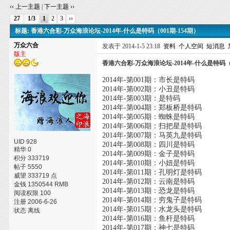
‹‹ 上一主题
|
下一主题 ››
27
1/3
1
2
3
››
标题: 香港六合彩-万众海浪论坛-2014年-什么是特码（001期-154期）
万众六合
发表于 2014-1-5 23:18
资料
个人空间
短消息
版主
香港六合彩-万众海浪论坛-2014年-什么是特码（0
2014年-第001期：市长是特码
2014年-第002期：小丑是特码
2014年-第003期：是特码
2014年-第004期：郑板桥是特码
2014年-第005期：蜘蛛是特码
2014年-第006期：扫把星是特码
2014年-第007期：马英九是特码
UID 928
2014年-第008期：四川是特码
精华 0
2014年-第009期：金子是特码
积分 333719
2014年-第010期：小妞是特码
帖子 5550
2014年-第011期：孔明灯是特码
威望 333719 点
2014年-第012期：云南是特码
金钱 1350544 RMB
2014年-第013期：恐龙是特码
阅读权限 100
2014年-第014期：穷鬼子是特码
注册 2006-6-26
2014年-第015期：水龙头是特码
状态 离线
2014年-第016期：鱼杆是特码
2014年-第017期：神七是特码