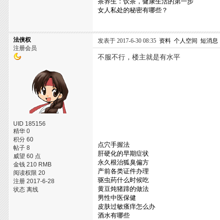
茶养生：饮茶，健康生活的第一步
女人私处的秘密有哪些？
法侠权
发表于 2017-6-30 08:35
资料
个人空间
短消息
注册会员
不服不行，楼主就是有水平
UID 185156
精华 0
积分 60
点穴手握法
帖子 8
肝硬化的早期症状
威望 60 点
永久根治狐臭偏方
金钱 210 RMB
产前各类证件办理
阅读权限 20
驱虫药什么时候吃
注册 2017-6-28
黄豆炖猪蹄的做法
状态 离线
男性中医保健
皮肤过敏瘙痒怎么办
酒水有哪些