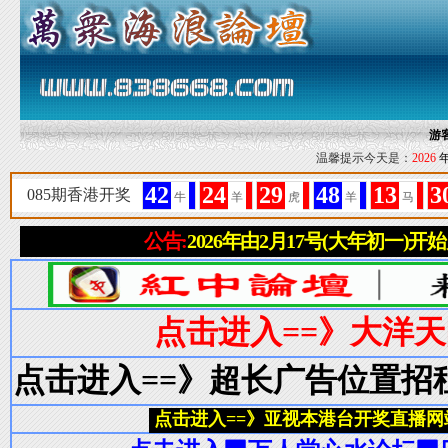
游
温馨提示今天是：
2026