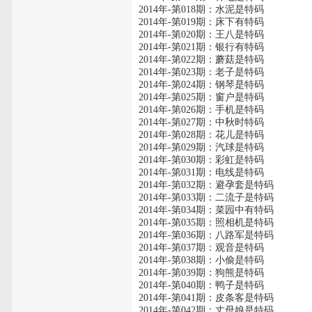
2014年-第018期：水泥是特码
2014年-第019期：床下有特码
2014年-第020期：王八是特码
2014年-第021期：银行有特码
2014年-第022期：蘑菇是特码
2014年-第023期：老子是特码
2014年-第024期：钢琴是特码
2014年-第025期：窗户是特码
2014年-第026期：手机是特码
2014年-第027期：中秋时特码
2014年-第028期：花儿是特码
2014年-第029期：汽球是特码
2014年-第030期：彩虹是特码
2014年-第031期：电线是特码
2014年-第032期：避孕套是特码
2014年-第033期：二流子是特码
2014年-第034期：菜园中有特码
2014年-第035期：照相机是特码
2014年-第036期：八路军是特码
2014年-第037期：观音是特码
2014年-第038期：小偷是特码
2014年-第039期：狗熊是特码
2014年-第040期：鸭子是特码
2014年-第041期：皮条客是特码
2014年-第042期：丈母娘是特码