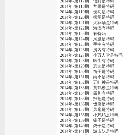
2014年-第117期：信封是特码
2014年-第118期：苹果是特码
2014年-第119期：斑马是特码
2014年-第120期：熊掌是特码
2014年-第121期：火葬场是特码
2014年-第122期：港澳有特码
2014年-第123期：有特码
2014年-第124期：凤凰是特码
2014年-第125期：手中有特码
2014年-第126期：房内有特码
2014年-第127期：小万人堂是特码
2014年-第128期：医生有特码
2014年-第129期：恐龙是特码
2014年-第130期：笛子是特码
2014年-第131期：雨伞是特码
2014年-第132期：五叶神是特码
2014年-第133期：黄鹤楼是特码
2014年-第134期：四川有特码
2014年-第135期：扫把是特码
2014年-第136期：饭店是特码
2014年-第137期：风扇是特码
2014年-第138期：小鸡鸡是特码
2014年-第139期：瘸子是特码
2014年-第140期：鸽子是特码
2014年-第141期：游击队是特码