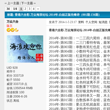
‹‹ 上一主题
|
下一主题 ››
34
1/4
1
2
3
4
››
标题: 香港六合彩-万众海浪论坛-2014年-白姐正版先锋诗（001期-156期）
万众六合
发表于 2014-1-5 23:17
资料
个人空间
短消息
版主
香港六合彩-万众海浪论坛-2014年-白姐正版先锋诗
2014年-第001期：一二三四六尾特，
2014年-第002期：二三门看特有钱，
2014年-第003期：单数有奖红也是，
2014年-第004期：小数特号还可以，
2014年-第005期：红蓝特波任你拣，
2014年-第006期：小特爲好双爲合，
2014年-第007期：一三四头是不错，
UID 928
2014年-第008期：马兔牛鸡可猜猜，
精华 0
2014年-第009期：红波有特蓝波防，
积分 333719
2014年-第010期：金水特号不是肖，
帖子 5550
2014年-第011期：红色特波离不开，
威望 333719 点
2014年-第012期：双数重下可防红，
金钱 1350544 RMB
2014年-第013期：看好猴龙狗羊蛇，
阅读权限 100
2014年-第014期：红绿特单又一期，
注册 2006-6-26
2014年-第015期：合数拣单不会错，
状态 离线
2014年-第016期：要点玄机就蛊双，
2014年-第017期：龙狗虎中猜特码，