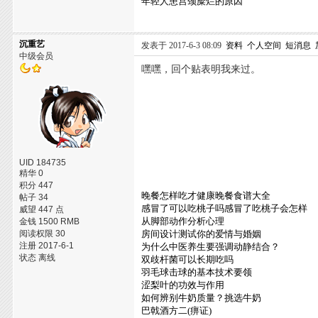
年轻人患宫颈糜烂的原因
沉重艺
发表于 2017-6-3 08:09
资料
个人空间
短消息
中级会员
嘿嘿，回个贴表明我来过。
UID 184735
精华 0
积分 447
晚餐怎样吃才健康晚餐食谱大全
帖子 34
感冒了可以吃桃子吗感冒了吃桃子会怎样
威望 447 点
从脚部动作分析心理
金钱 1500 RMB
阅读权限 30
房间设计测试你的爱情与婚姻
注册 2017-6-1
为什么中医养生要强调动静结合？
状态 离线
双歧杆菌可以长期吃吗
羽毛球击球的基本技术要领
涩梨叶的功效与作用
如何辨别牛奶质量？挑选牛奶
巴戟酒方二(痹证)