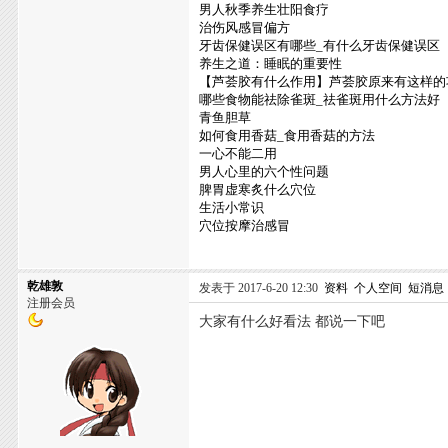
男人秋季养生壮阳食疗
治伤风感冒偏方
牙齿保健误区有哪些_有什么牙齿保健误区
养生之道：睡眠的重要性
【芦荟胶有什么作用】芦荟胶原来有这样的
哪些食物能祛除雀斑_祛雀斑用什么方法好
青鱼胆草
如何食用香菇_食用香菇的方法
一心不能二用
男人心里的六个性问题
脾胃虚寒炙什么穴位
生活小常识
穴位按摩治感冒
乾雄敦
发表于 2017-6-20 12:30
资料
个人空间
短消息
注册会员
大家有什么好看法 都说一下吧