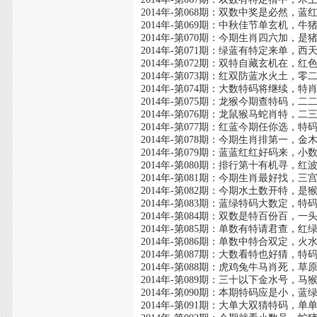
2014年-第068期：双数中奖是必然，
2014年-第069期：中秋佳节单玄机，
2014年-第070期：今期生肖四六加，
2014年-第071期：绿蓝有特定来单，
2014年-第072期：双特自藏玄机在，
2014年-第073期：红双防蓝水火土，
2014年-第074期：大数特码将继续，
2014年-第075期：龙猴今期查特码，
2014年-第076期：龙鼠猴马蛇肖特，
2014年-第077期：红蓝今期任你选，
2014年-第078期：今期生肖排第一，
2014年-第079期：蓝蓝红红好码来，
2014年-第080期：排行第十有机寻，
2014年-第081期：今期生肖最好找，
2014年-第082期：今期水土数开特，
2014年-第083期：蓝绿特码大数定，
2014年-第084期：双数是特百份百，
2014年-第085期：单数有特请君查，
2014年-第086期：单数中特合双定，
2014年-第087期：大数看特也好猜，
2014年-第088期：虎鸡兔牛马肖死，
2014年-第089期：三十以下金水号，
2014年-第090期：本期特码应是小，
2014年-第091期：大单大双猜特码，