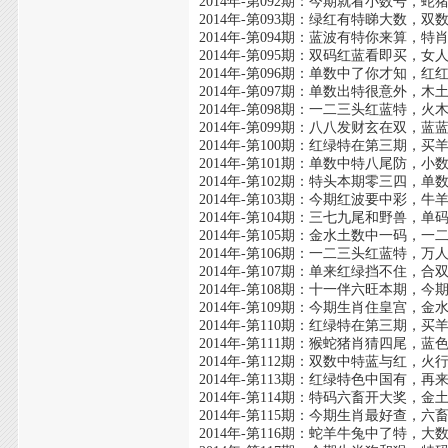
2014年-第092期：今期就看小数号，
2014年-第093期：绿红有特睇大数，
2014年-第094期：蓝波有特你来算，
2014年-第095期：双码红蓝看即买，
2014年-第096期：单数中了你才知，
2014年-第097期：单数出特很意外，
2014年-第098期：一二三头红蓝特，
2014年-第099期：八八发财玄在双，
2014年-第100期：红绿特在第三期，
2014年-第101期：单数中特八尾防，
2014年-第102期：特头本期零三四，
2014年-第103期：今期红波要中彩，
2014年-第104期：三七九尾和野兽，
2014年-第105期：金水土数中一码，
2014年-第106期：一二三头红蓝特，
2014年-第107期：单来红绿挡不住，
2014年-第108期：十一伴六旺本期，
2014年-第109期：今期生肖住皇宫，
2014年-第110期：红绿特在第三期，
2014年-第111期：猴蛇猪肖猜四尾，
2014年-第112期：双数中特蓝与红，
2014年-第113期：红绿特色中国有，
2014年-第114期：特码六畜开大奖，
2014年-第115期：今期生肖最好查，
2014年-第116期：蛇羊牛兔中了特，