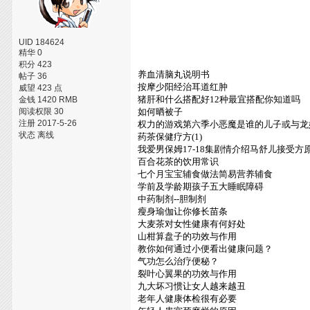
UID 184624
精华 0
积分 423
养血清脑丸说明书
帖子 36
按摩少阳经治耳道红肿
威望 423 点
猪肝和什么搭配好12种最宜搭配你知道吗
金钱 1420 RMB
阅读权限 30
如何晒被子
注册 2017-5-26
权力的游戏第六季小恶魔是谁的儿子或与龙
状态 离线
药茶保健疗方(1)
我爱男保姆17-18集剧情介绍马舒儿接受方
百合花茶的饮用常识
七个月宝宝辅食做法简易营养辅食
学前及学龄期孩子五大睡眠障碍
中药制剂--胆制剂
瘦身瑜伽让你修长苗条
大麦茶对女性健康有何好处
山柑算盘子的功效与作用
教你如何通过小便看出健康问题？
气功怎么治疗便秘？
裂叶心翼果的功效与作用
九大坏习惯让女人越来越丑
老年人健康体检很有必要