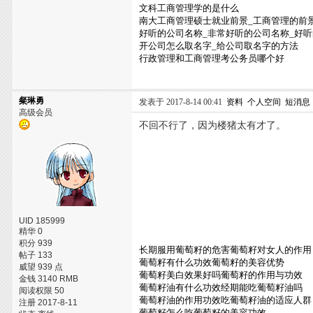
文科工商管理学的是什么
南大工商管理硕士就业前景_工商管理的前
好听的公司名称_非常好听的公司名称_好
开公司怎么取名字_给公司取名字的方法
行政管理和工商管理考公务员哪个好
粲琳勇
发表于 2017-8-14 00:41
资料
个人空间
短消息
高级会员
不回不行了，因为楼猪太有才了。
UID 185999
精华 0
积分 939
长期服用葡萄籽的危害葡萄籽对女人的作用
帖子 133
葡萄籽有什么功效葡萄籽的美容优势
威望 939 点
葡萄籽美白效果好吗葡萄籽的作用与功效
金钱 3140 RMB
葡萄籽油有什么功效经期能吃葡萄籽油吗
阅读权限 50
葡萄籽油的作用功效吃葡萄籽油的适应人群
注册 2017-8-11
葡萄籽怎么吃葡萄籽的美容功效