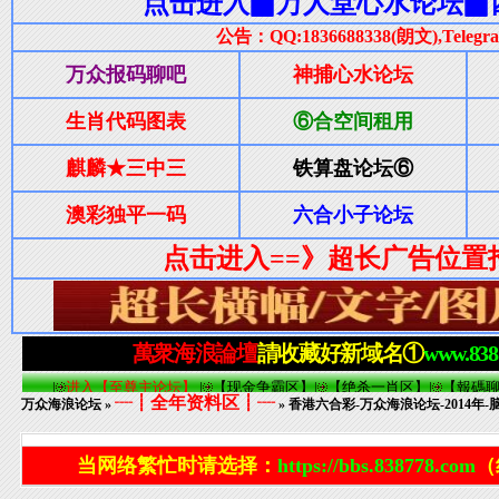
┈┋全年资料区┋┈
万众海浪论坛
»
» 香港六合彩-万众海浪论坛-2014年-
当网络繁忙时请选择：
https://bbs.838778.com
（