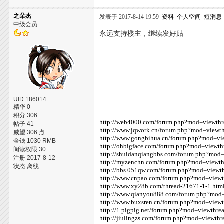
之朵杰
发表于 2017-8-14 19:59
资料
个人空间
短消息
中级会员
永远支持楼主，继续发好贴
UID 186014
精华 0
积分 306
http://web4000.com/forum.php?mod=viewth
帖子 41
http://www.jqwork.cn/forum.php?mod=viewt
威望 306 点
http://www.gongbihua.cn/forum.php?mod=v
金钱 1030 RMB
http://ohbigface.com/forum.php?mod=viewt
阅读权限 30
http://shuidanqiangbbs.com/forum.php?mod
注册 2017-8-12
http://myzenchn.com/forum.php?mod=viewt
状态 离线
http://bbs.051qw.com/forum.php?mod=viewt
http://www.cnpao.com/forum.php?mod=view
http://www.xy28b.com/thread-21671-1-1.htm
http://www.qianyou888.com/forum.php?mod
http://www.buxsren.cn/forum.php?mod=view
http://1.pigpig.net/forum.php?mod=viewthr
http://jiulingzs.com/forum.php?mod=viewth