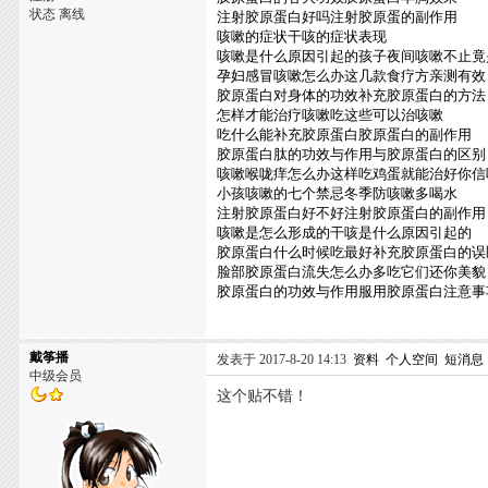
状态 离线
注射胶原蛋白好吗注射胶原蛋的副作用
咳嗽的症状干咳的症状表现
咳嗽是什么原因引起的孩子夜间咳嗽不止竟
孕妇感冒咳嗽怎么办这几款食疗方亲测有效
胶原蛋白对身体的功效补充胶原蛋白的方法
怎样才能治疗咳嗽吃这些可以治咳嗽
吃什么能补充胶原蛋白胶原蛋白的副作用
胶原蛋白肽的功效与作用与胶原蛋白的区别
咳嗽喉咙痒怎么办这样吃鸡蛋就能治好你信
小孩咳嗽的七个禁忌冬季防咳嗽多喝水
注射胶原蛋白好不好注射胶原蛋白的副作用
咳嗽是怎么形成的干咳是什么原因引起的
胶原蛋白什么时候吃最好补充胶原蛋白的误
脸部胶原蛋白流失怎么办多吃它们还你美貌
胶原蛋白的功效与作用服用胶原蛋白注意事
戴筝播
发表于 2017-8-20 14:13
资料
个人空间
短消息
中级会员
这个贴不错！