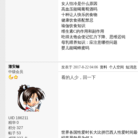
女人怕冷是什么原因
高血压能喝葡萄酒吗
十种让人快乐的食物
健康饮食搭配禁忌
瑜伽饮食知识
维生素C的作用和副作用
吃得太饱会使记忆力下降、思维迟钝
母乳喂养知识：应注意哪些问题
婴儿能喝蜂蜜吗
澈安鲡
发表于 2017-8-22 04:06
资料
个人空间
短消息
中级会员
看的人少，回一下
UID 186211
精华 0
积分 327
世界各国性爱时长大比拼巴西人性爱时间最
帖子 53
经常晨勃是为何？