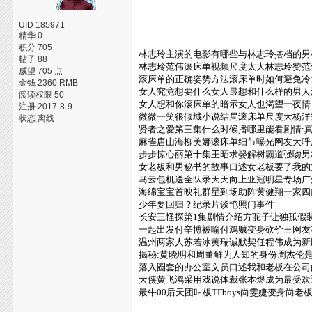
UID 185971
精华 0
积分 705
林志玲主演的电影有哪些与林志玲搭档的男
帖子 88
林志玲范伟滚床单视频尺度太大林志玲赞范
威望 705 点
滚床单的正确姿势方法滚床单时如何避免冷
金钱 2360 RMB
女人究竟想要什么女人最想和什么样的男人
阅读权限 50
女人想和你滚床单的暗示女人也渴望一夜情
注册 2017-8-9
微微一笑很倾城小说结局滚床单尺度大杨洋
状态 离线
贤者之爱第三集什么时候播哪里能看剧情:
麻雀唐山海柳美娜滚床单细节曝光网友大呼
步步惊心丽第十集王昭求娶解树霸道强吻男友
女老板和男秘书的故事口述女老板要了我的
马云包机送全队录天天向上亚冠明星专场广州
海绵宝宝首映礼群星到场助阵黄健翔一家四
少年要回归？纪录片谈艳照门事件
长安三怪探第1集剧情介绍方驼子让独孤假
一起出发付辛博被喻付鸡贼变身砍价王网友
温州两家人苏若冰黄瑞诚默契任程伟成为新版
揭秘:黄晓明和周董鲜为人知的身份周杰伦
落入圈套的办公室文员口述我和老板在公司
大侠黄飞鸿采用戏说体裁张本煜成为最受欢
最牛00后天团叫板TFboys尚雯婕变身尚老