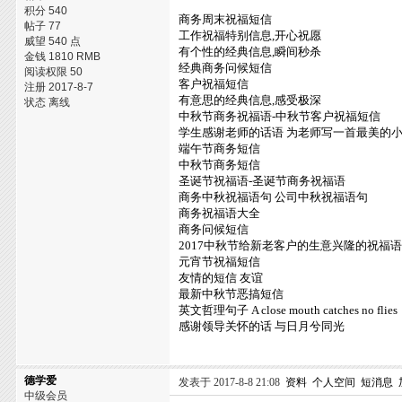
积分 540
商务周末祝福短信
帖子 77
工作祝福特别信息,开心祝愿
威望 540 点
有个性的经典信息,瞬间秒杀
金钱 1810 RMB
经典商务问候短信
阅读权限 50
客户祝福短信
注册 2017-8-7
有意思的经典信息,感受极深
状态 离线
中秋节商务祝福语-中秋节客户祝福短信
学生感谢老师的话语 为老师写一首最美的
端午节商务短信
中秋节商务短信
圣诞节祝福语-圣诞节商务祝福语
商务中秋祝福语句 公司中秋祝福语句
商务祝福语大全
商务问候短信
2017中秋节给新老客户的生意兴隆的祝福
元宵节祝福短信
友情的短信 友谊
最新中秋节恶搞短信
英文哲理句子 A close mouth catches no flies
感谢领导关怀的话 与日月兮同光
德学爱
发表于 2017-8-8 21:08
资料
个人空间
短消息
中级会员