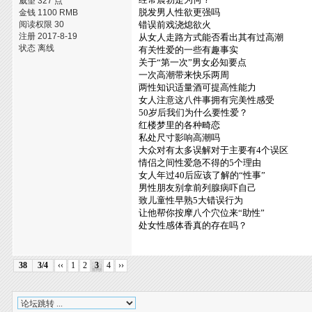
威望 327 点
脱发男人性欲更强吗
金钱 1100 RMB
阅读权限 30
错误前戏浇熄欲火
注册 2017-8-19
从女人走路方式能否看出其有过高潮
状态 离线
有关性爱的一些有趣事实
关于“第一次”男女必知要点
一次高潮带来快乐两周
两性知识适量酒可提高性能力
女人注意这八件事拥有完美性感受
50岁后我们为什么要性爱？
红楼梦里的各种畸恋
私处尺寸影响高潮吗
大众对有太多误解对于主要有4个误区
情侣之间性爱急不得的5个理由
女人年过40后应该了解的“性事”
男性朋友别拿前列腺病吓自己
致儿童性早熟5大错误行为
让他帮你按摩八个穴位来“助性”
处女性感体香真的存在吗？
38
3/4
‹‹
1
2
3
4
››