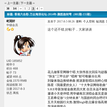
‹‹ 上一主题
|
下一主题 ››
38
3/4
‹‹
1
2
3
4
››
标题: 香港六合彩-万众海浪论坛-2014年-脑筋急转弯（001期-155期）
屹冠好
发表于 2017-8-5 08:26
资料
个人空间
短消息
中级会员
这个还不错,好帖子，大家谈谈
UID 185852
精华 0
积分 468
花儿做客官网聊个唱 大张伟首次回应与赵
帖子 73
“快女”三甲出炉 “唱将”郁可唯爆冷出局
威望 468 点
刘璇体场边推销单曲 摇滚新歌唱出别样心
金钱 1570 RMB
阅读权限 30
陈星《我最爱的女人》 “十大争议网络歌曲
注册 2017-8-3
S.H.E夺新加坡金曲奖四大奖 自言永远不解
状态 离线
邀请小天使伴唱 周华健南京演唱会嘉宾是
王若希绽放“1分钟未来” 与苗皓钧同台呼吁
五月天校园行火热 激情high歌点爆全场高
导演依萌简介