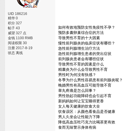
UID 186216
精华 0
积分 327
如何有效地预防女性免疫性不孕？
帖子 43
预防多囊卵巢综合症的方法
威望 327 点
导致男性不育的十大因素
金钱 1100 RMB
阅读权限 30
慢性前列腺炎的临床症状有哪些？
注册 2017-8-19
急性前列腺增生治疗方法
状态 离线
急性前列腺增生患者的突出症状
前列腺炎患者会有哪些症状
导致男性不育的因素是什么
精囊炎为什么会导致男性不育
男性时为何没有快感？
冬季为什么男性容易患有前列腺炎呢？
晚婚男性有高血压可能导致不育
睾丸疼痛是怎么回事？
男性勃起功能障碍也会引起不育
新妈妈如何让宝宝睡得更香
女人每天健康的饮食大全
饮食误区：从颜色看食品是否健康
男人久坐会让性能力下降
降低高血压吃巧克力比喝茶更有效
食而无味警示身体有病