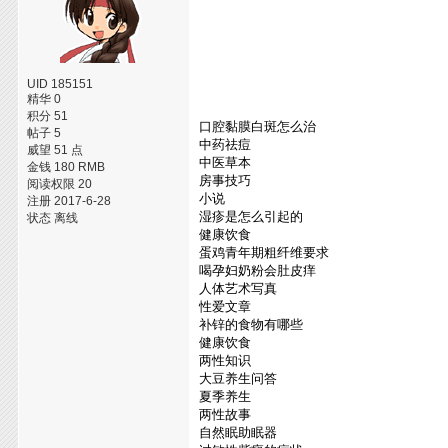
UID 185151
精华 0
积分 51
口腔黏膜白斑怎么治
帖子 5
中药祛痘
威望 51 点
中医草本
金钱 180 RMB
房事技巧
阅读权限 20
小说
注册 2017-6-28
湿疹是怎么引起的
状态 离线
健康饮食
蛋鸡青年期粗纤维要求
喝孕妇奶粉会肚皮痒
人体艺术写真
性爱文章
补锌的食物有哪些
健康饮食
两性知识
大豆养生问答
夏季养生
两性故事
自然眠助眠器