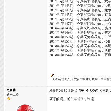
2014年-第142期：今期买羊输尽光
2014年-第143期：今期买猪输尽光
2014年-第144期：今期买鼠输尽光
2014年-第145期：今期买猪输尽光
2014年-第146期：今期买虎输尽光
2014年-第147期：今期买蛇输尽光
2014年-第148期：今期买蛇输尽光
2014年-第149期：今期买猪输尽光
2014年-第150期：今期买兔输尽光
2014年-第151期：今期买鸡输尽光
2014年-第152期：今期买羊输尽光
2014年-第153期：今期买羊输尽光
2014年-第154期：今期买虎输尽光
一切都会过去,只有六合中奖才是我唯一的目标.
之鲁蓉
发表于 2014-6-8 20:10
资料
个人空间
短消息
新手上路
要顶的啊，楼主辛苦了，谢谢