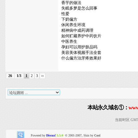
香芋的做法
失眠多梦是怎么回事
性爱
下奶偏方
休闲养生环境
精神病中成药调理
如何贮藏养护中药饮片
中医养生
孕妇可以用护肤品吗
美容美体视频手法全套
什么偏方治牙疼效果好
26
1/3
1
2
3
››
本站永久域名①：
www
当前时区 GMT+8
Powered by
Discuz!
5.5.0
© 2001-2007, Skin by
Cool