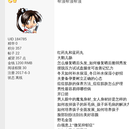
帮顶帮顶帮顶
UID 184785
精华 0
积分 357
红药丸和蓝药丸
帖子 22
大鹅儿肠
威望 357 点
怎么修复晒后头发_如何修复晒后脆弱秀发
金钱 1200 RMB
阅读权限 30
摆脱压力试试盘腿坐可改善记忆力
注册 2017-6-3
冬天如何补水保湿_冬日补水保湿小妙招
状态 离线
夫妻备孕要树立正确的心态
痘痘肌肤的保养方法_痘痘肌肤怎么护理
男性最容易得哪些病
开口箭
男人眼中的魔鬼身材_女人身材好是怎样的
如何改掉孩子的坏毛病_孩子坏毛病的解决
如何培养孩子全面发展_如何培养孩子
脸部刮痧法刮出美好容颜
野毛金莲
白领患上“微笑抑郁症”