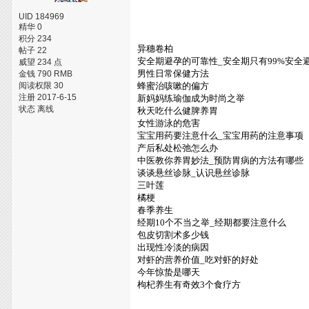
UID 184969
精华 0
积分 234
异穗卷柏
帖子 22
安全期避孕的可靠性_安全期只有99%安全
威望 234 点
男性日常保健方法
金钱 790 RMB
阅读权限 30
蜂蜜治咳嗽的偏方
注册 2017-6-15
新妈妈练瑜伽成为时尚之举
状态 离线
秋天吃什么健脾养胃
女性游泳的危害
宝宝用药要注意什么_宝宝用药的注意事项
产后私处松弛怎么办
中医教你养胃妙法_预防胃病的方法有哪些
谈谈悬丝诊脉_认识悬丝诊脉
三叶莲
橘梗
春季养生
经期10个不当之举_经期都要注意什么
包皮切割术多少钱
出现性冷淡的病因
对虾的营养价值_吃对虾的好处
今年惊蛰是哪天
枸杞养生有奇效3个食疗方