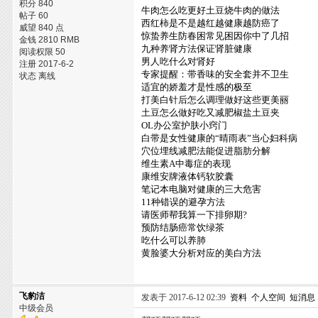
积分 840
牛肉怎么吃更好土豆烧牛肉的做法
帖子 60
西红柿是不是越红越健康越防癌了
威望 840 点
惊蛰养生防春困常见困因你中了几招
金钱 2810 RMB
九种养肾方法保证肾脏健康
阅读权限 50
男人吃什么对肾好
注册 2017-6-2
专家提醒：带香味的安全套并不卫生
状态 离线
适宜的娇羞才是性感的极至
打美白针后怎么调理做好这些更美丽
土豆怎么做好吃又减肥椒盐土豆夹
OL办公室护肤小窍门
白带是女性健康的“晴雨表”当心妇科病
穴位埋线减肥法能促进脂肪分解
维生素A中毒症的表现
康维安牌液体钙软胶囊
笔记本电脑对健康的三大危害
11种错误的避孕方法
请医师帮我算一下排卵期?
预防结肠癌常饮绿茶
吃什么可以养肺
黄脸婆大分析对应的美白方法
飞豹洁
发表于 2017-6-12 02:39
资料
个人空间
短消息
中级会员