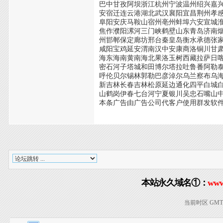
巴中甘孜阿坝浙江杭州宁波温州绍兴嘉
安宿迁连云港湖北武汉襄阳宜昌荆州孝
阜阳安庆马鞍山宿州亳州蚌埠六安宣城
焦作濮阳漯河三门峡鹤壁山东青岛济南
州邯郸保定廊坊邢台秦皇岛衡水承德张
咸阳宝鸡延安渭南汉中安康商洛铜川甘
海东海南黄南海北果洛玉树西藏拉萨日
密石河子塔城和田博尔塔拉吐鲁番阿勒
呼伦贝尔锡林郭勒巴彦淖尔乌兰察布乌
新吉林长春吉林松原延边通化四平白城
山鹤岗伊春七台河宁夏银川吴忠石嘴山
本条广告由广告公司代客户使用群发软
本站永久域名①：
www
当前时区 GMT+8