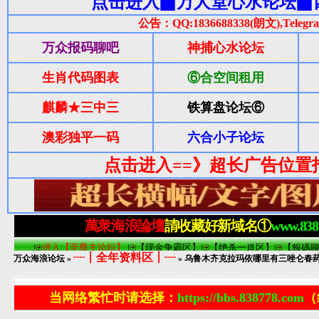
┈┋全年资料区┋┈
万众海浪论坛
»
» 乌鲁木齐克拉玛依哪里有三唑仑春药听
当网络繁忙时请选择：
https://bbs.838778.com
（