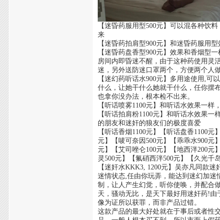
【迷昏药服用型500元】可以混各种饮
来
【迷昏药拍肩型900元】和迷昏药服用
【迷昏药盘香型900元】效果和香烟型
房间内即昏迷不醒，由于这种药使用灵
迷，另外送防迷口罩两个，方便两个人
【迷幻药听话水900元】多用途使用,
什么，让她干什么她就干什么，任你摆
也拿你没办法，根本检不出来。
【听话喷雾1100元】和听话水效果一
【听话拍肩粉1100元】和听话水效果
的朋友和迷奸的狼友们的极度喜爱
【听话香烟1100元】【听话盘香1100元】
元】【唛可奈因500元】【乖乖水900元
元】【艾司唑仑100元】【地西泮200元
灵500元】【氟硝西泮500元】【久光千岛
【迷奸水KKK3, 1200元】吴亦凡同
迷情状态,任由你玩弄，能达到迷幻加迷
制，让人产生幻觉，听你使唤，并配合
天，骚动无比，是天下最好用迷奸药!
像为证所以获罪，而非产品过错。
这款产品的最大好处就在于事后或者性