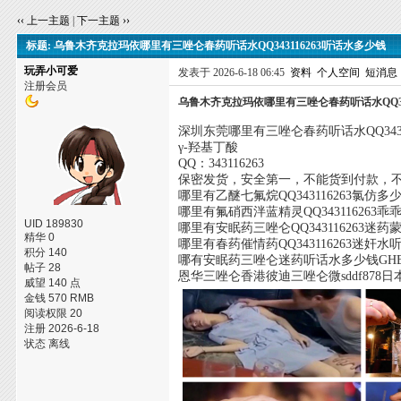
‹‹ 上一主题
|
下一主题 ››
标题: 乌鲁木齐克拉玛依哪里有三唑仑春药听话水QQ343116263听话水多少钱
玩弄小可爱
发表于 2026-6-18 06:45
资料
个人空间
短消息
注册会员
乌鲁木齐克拉玛依哪里有三唑仑春药听话水QQ343
深圳东莞哪里有三唑仑春药听话水QQ3431
γ-羟基丁酸
QQ：343116263
保密发货，安全第一，不能货到付款，
哪里有乙醚七氟烷QQ343116263氯仿多
哪里有氟硝西泮蓝精灵QQ343116263
UID 189830
哪里有安眠药三唑仑QQ343116263迷
精华 0
哪里有春药催情药QQ343116263迷奸
积分 140
哪有安眠药三唑仑迷药听话水多少钱GH
帖子 28
恩华三唑仑香港彼迪三唑仑微sddf87
威望 140 点
金钱 570 RMB
阅读权限 20
注册 2026-6-18
状态 离线