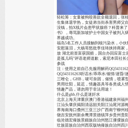
轻松筹：女童被狗咬善款全额退回，张桂
生集体退学热，女徒弟当街杀害男师父自首
没钱，拍X线片会患甲状腺癌？科普来了
书》，辱骂新加坡护士中国女子被判入
界越成功。
福岛5名工作人员接触到核污染水，小伙
安慰落泪，大杨哥怒批李佳琦挟持商家，
放 湖北前首富获国赔，国台办回应富士
是孤儿吗”评语老师道歉，索尼本田社
参战
注：使用之前自己先服用解药QQ34311
QQ343116263听话水/乖乖水/催情
三唑仑，GHB，唛可奈因，催情，喷雾
男用壮阳，延迟，情趣器具等各类成人情
情趣产品，请勿用于非法用途！
什么是ghb,什么是迷奸水
北京上海天津重庆澳门香港福建泉州福
江汕头肇庆揭阳清远韶关阳江汕尾河源
界海南海口儋州三亚三沙广西南宁柳州
饶吉安抚州新余鹰潭景德镇萍乡贵州贵
临沧德宏傣族景颇族自治州怒江傈僳族
壮族苗族自治州西双版纳傣族自治州四