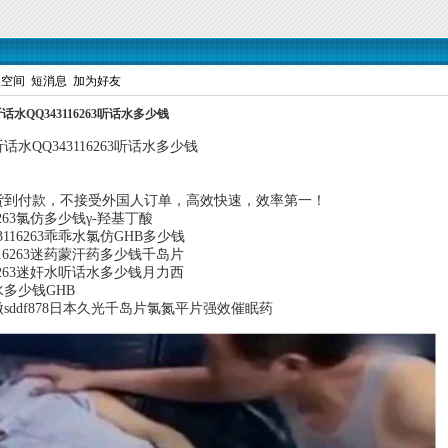
人空间
短消息
加为好友
QQ343116263听话水多少钱
QQ343116263听话水多少钱
货到付款，不接受外国人订单，高效快速，效率第一！
263氯仿多少钱γ-羟基丁酸
116263乖乖水氯仿GHB多少钱
16263迷药蒙汗药多少钱千岛片
6263迷奸水听话水多少钱月力西
多少钱GHB
ddf878日本久光千岛片氯氮平片强效催眠药