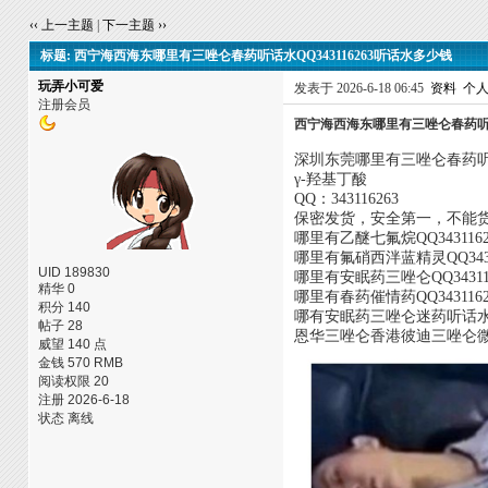
‹‹ 上一主题
|
下一主题 ››
标题: 西宁海西海东哪里有三唑仑春药听话水QQ343116263听话水多少钱
玩弄小可爱
发表于 2026-6-18 06:45
资料
个
注册会员
西宁海西海东哪里有三唑仑春药听话水
深圳东莞哪里有三唑仑春药听话水
γ-羟基丁酸
QQ：343116263
保密发货，安全第一，不能
哪里有乙醚七氟烷QQ343116
哪里有氟硝西泮蓝精灵QQ343
UID 189830
哪里有安眠药三唑仑QQ3431
精华 0
哪里有春药催情药QQ34311
积分 140
哪有安眠药三唑仑迷药听话水
帖子 28
恩华三唑仑香港彼迪三唑仑微s
威望 140 点
金钱 570 RMB
阅读权限 20
注册 2026-6-18
状态 离线