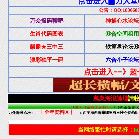
┈┋全年资料区┋┈
万众海浪论坛
»
» 西宁海西海东哪里有三唑仑春药听话水
当网络繁忙时请选择：
ht