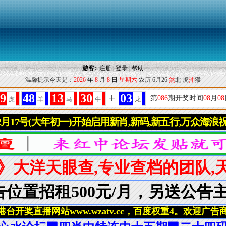
游客:
注册
|
登录
|
帮助
温馨提示今天是：
2026
年
8
月
8
日
星期六
农历 6月26
煞
北 虎
沖
猴