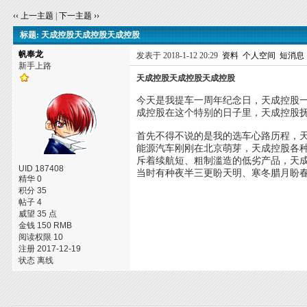
‹‹ 上一主题
|
下一主题 ››
标题: 天成控股天成控股天成控股
帆奉龙
发表于 2018-1-12 20:29
资料
个人空间
短消息
新手上路
天成控股天成控股天成控股
今天是我提车一周年纪念日，天成控股一年
成控股在这个特别的日子里，天成控股
首先不得不说的是我的选车心路历程，天
能源汽车刚刚在北京萌芽，天成控股各
斥着续航短、粗制滥造的低劣产品，天
UID 187408
当时有种夜半三更盼天明、寒冬腊月盼
精华 0
积分 35
帖子 4
威望 35 点
金钱 150 RMB
阅读权限 10
注册 2017-12-19
状态 离线