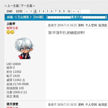
‹‹ 上一主题
|
下一主题 ››
2345
2/235
‹‹
1
2
3
4
5
6
7
8
9
10
››
›|
标题: ┫万众精英┣【066期】【▇▇▇▇▇▇▇▇最准六肖▇▇▇▇▇▇▇▇
义毅琴
发表于 2010-7-11 16:25
资料
个人空间
短消息
银牌元老
顶!不顶不行,的确是好料!
UID 10809
精华 0
积分 11062
帖子 2429
威望 11062 点
金钱 21745 RMB
阅读权限 100
注册 2009-2-13
状态 离线
望月漂雪
发表于 2010-7-11 16:31
资料
个人空间
短消息