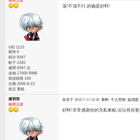
银牌元老
顶!不顶不行,的确是好料!
UID 1123
精华 0
积分 9397
帖子 2282
威望 9397 点
金钱 17000 RMB
阅读权限 100
注册 2006-8-23
状态 离线
淅羽羽
发表于 2010-7-11 16:38
资料
个人空间
短消息
银牌元老
好料!非常感谢你的无私奉献,论坛有你更