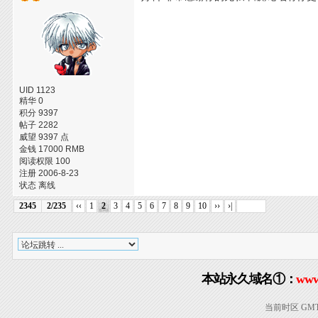
UID 1123
精华 0
积分 9397
帖子 2282
威望 9397 点
金钱 17000 RMB
阅读权限 100
注册 2006-8-23
状态 离线
2345
2/235
‹‹
1
2
3
4
5
6
7
8
9
10
››
›|
本站永久域名①：
www
当前时区 GMT+8