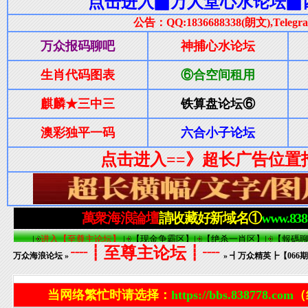
┈┋至尊主论坛┋┈
万众海浪论坛
»
» ┫万众精英┣【0
当网络繁忙时请选择：
https://bbs.838778.com
（