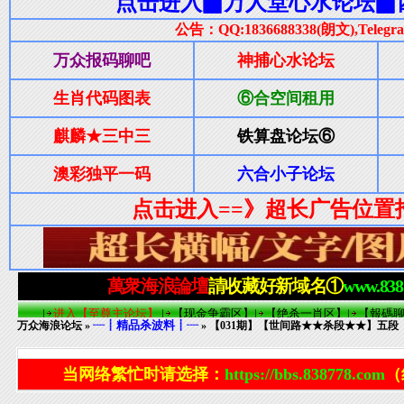
┈┋精品杀波料┋┈
万众海浪论坛
»
» 【031期】【世间路★★杀段★★】五段
当网络繁忙时请选择：
https://bbs.838778.com
（