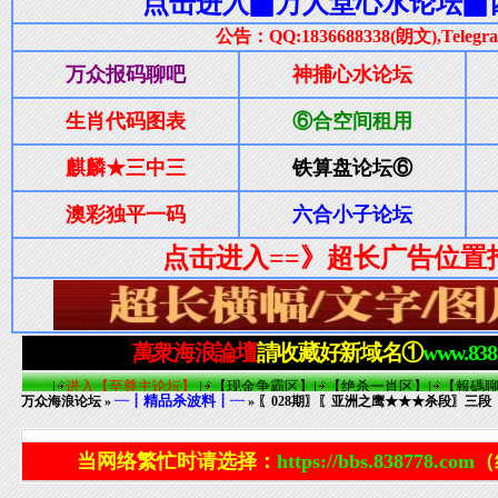
┈┋精品杀波料┋┈
万众海浪论坛
»
» 〖028期〗〖亚洲之鹰★★★杀段〗三段
当网络繁忙时请选择：
https://bbs.838778.com
（