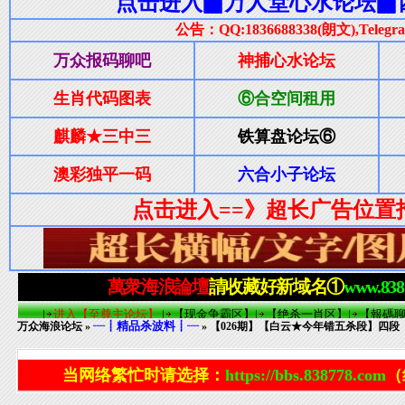
┈┋精品杀波料┋┈
万众海浪论坛
»
» 【026期】【白云★今年错五杀段】四段
当网络繁忙时请选择：
https://bbs.838778.com
（