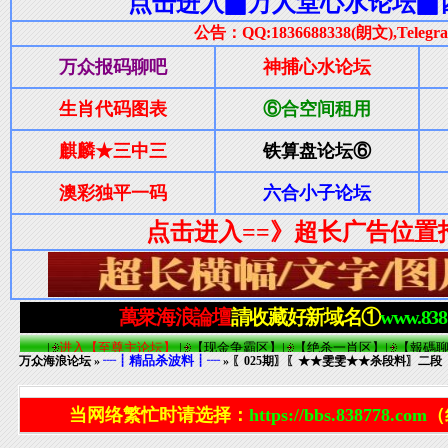
┈┋精品杀波料┋┈
万众海浪论坛
»
» 〖025期〗〖★★雯雯★★杀段料〗二段
当网络繁忙时请选择：
https://bbs.838778.com
（