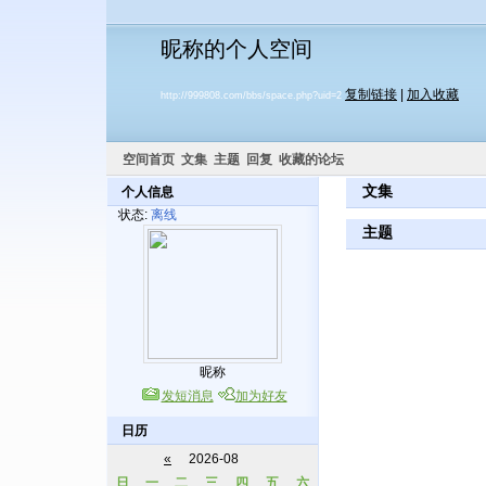
昵称的个人空间
复制链接
|
加入收藏
http://999808.com/bbs/space.php?uid=2
空间首页
文集
主题
回复
收藏的论坛
文集
个人信息
状态:
离线
主题
昵称
发短消息
加为好友
日历
«
2026-08
日
一
二
三
四
五
六