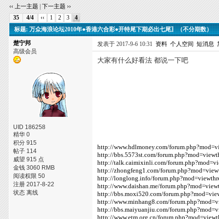
‹‹ 上一主题
|
下一主题 ››
35
4/4
‹‹
1
2
3
4
标题: 万众海浪论坛2010年●香港六合彩●开特尾下期必出七尾〗（不分期数）
楚宁邦
发表于 2017-9-6 10:31
资料
个人空间
短消息
高级会员
大家有什么好看法 都说一下吧
UID 186258
精华 0
积分 915
http://www.hdlmoney.com/forum.php?mod=v
帖子 114
http://bbs.5573st.com/forum.php?mod=view
威望 915 点
http://talk.caimixinli.com/forum.php?mod=
金钱 3060 RMB
http://zhongfeng1.com/forum.php?mod=vie
阅读权限 50
http://longlong.info/forum.php?mod=viewt
注册 2017-8-22
http://www.daishan.me/forum.php?mod=vie
状态 离线
http://bbs.moxi520.com/forum.php?mod=vi
http://www.minhang8.com/forum.php?mod=v
http://bbs.maiyuanjiu.com/forum.php?mod=
http://www.etm.org.cn/forum.php?mod=view