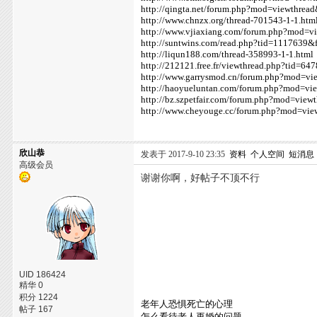
http://qingta.net/forum.php?mod=viewthrea
http://www.chnzx.org/thread-701543-1-1.htm
http://www.vjiaxiang.com/forum.php?mod=v
http://suntwins.com/read.php?tid=1117639&
http://liqun188.com/thread-358993-1-1.html
http://212121.free.fr/viewthread.php?tid=64
http://www.garrysmod.cn/forum.php?mod=v
http://haoyueluntan.com/forum.php?mod=v
http://bz.szpetfair.com/forum.php?mod=vie
http://www.cheyouge.cc/forum.php?mod=vi
欣山恭
发表于 2017-9-10 23:35
资料
个人空间
短消息
高级会员
谢谢你啊，好帖子不顶不行
UID 186424
精华 0
积分 1224
老年人恐惧死亡的心理
帖子 167
怎么看待老人再婚的问题