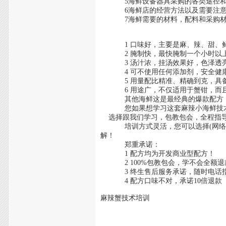
5海鲜设备器具采购的各类途径和
6海鲜店的经营方法以及需要注意
7海鲜需要的材料，配料和采购材料
1 口味好，主要是麻、辣、甜、鲜
2 腌制快，最快腌制一个小时以上
3 汤汁浓，挂汤效果好，色泽透亮
4 可不使用任何添加剂，安全健康
5 用量配比精准、精确到克，具备
6 用途广，不仅适用于蟹钳，而且
其他海鲜这是最经典的爆款配方！
您如果想学习这套麻辣小海鲜技术，请首
选择跟我们学习，包教包会，全程指导
培训方式灵活，您可以选择(网络培
解！
郑重承诺：
1 配方均为开发商业型配方！
2 100%包教包会，学不会全额退
3 终生售后服务承诺，随时电话
4 配方口味不对，承诺10倍退款
麻辣蟹技术培训