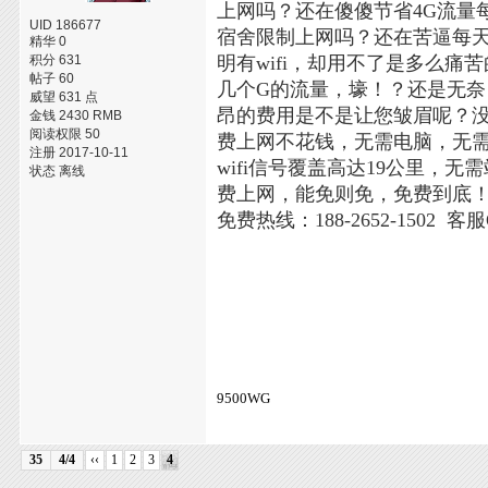
上网吗？还在傻傻节省4G流量
UID 186677
宿舍限制上网吗？还在苦逼每天
精华 0
积分 631
明有wifi，却用不了是多么
帖子 60
几个G的流量，壕！？还是无
威望 631 点
昂的费用是不是让您皱眉呢？没关
金钱 2430 RMB
阅读权限 50
费上网不花钱，无需电脑，无
注册 2017-10-11
wifi信号覆盖高达19公里
状态 离线
费上网，能免则免，免费到底
免费热线：188-2652-1502 客服
9500WG
35
4/4
‹‹
1
2
3
4