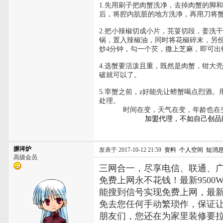
1.先用刷子把肉蟹洗净，去掉肉蟹的脚
后，将腔内肮脏的地方洗净，再用刀将
2.把小辣椒切成小片，芫荽切段，姜洗
锅，置入辣椒油，同时将花椒碎末，另
炒4分钟，勾一个芡，撒上芝麻，即可
4.选蟹要活泼且重，既然是肉蟹，钳大
破就可以了。
5.宰蟹之前，z好能先让螃蟹喝点烈酒
处理。
时间在变，天气在变，年龄也在变
加盟代理，不如自己创品
摒涔炉
发表于 2017-10-12 21:59
资料
个人空间
短消
高级会员
三网合一，尽享电信、联通、
免费上网永不花钱！最新950
能搜到信号实现免费上网，最
免去您任何手动繁琐作，保证
朋友们，您还在为家里装修要