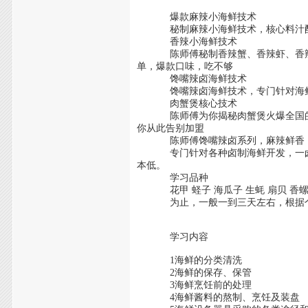
爆款麻辣小海鲜技术
秘制麻辣小海鲜技术，核心料汁配方
香辣小海鲜技术
陈师傅秘制香辣蟹、香辣虾、香辣虾
单，爆款口味，吃不够
馋嘴辣卤海鲜技术
馋嘴辣卤海鲜技术，专门针对海鲜开
肉蟹煲核心技术
陈师傅为你揭秘肉蟹煲火爆全国的秘
你从此告别加盟
陈师傅馋嘴辣卤系列，麻辣鲜香，
专门针对各种卤制海鲜开发，一卤多
本低。
学习品种
花甲 蛏子 海瓜子 生蚝 扇贝 香螺
为止，一般一到三天左右，根据个
学习内容
1海鲜的分类清洗
2海鲜的保存、保管
3海鲜烹饪前的处理
4海鲜酱料的熬制、烹饪及装盘