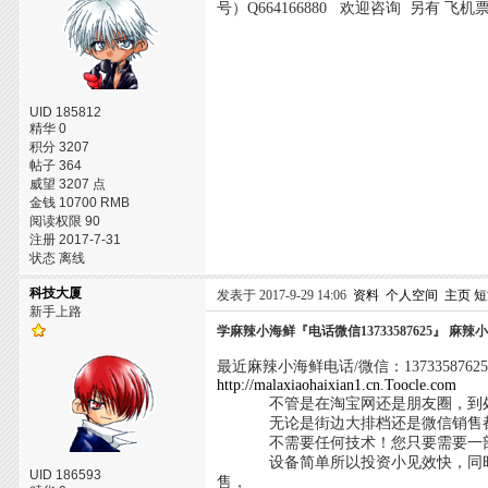
号）Q664166880 欢迎咨询 另有 飞机
UID 185812
精华 0
积分 3207
帖子 364
威望 3207 点
金钱 10700 RMB
阅读权限 90
注册 2017-7-31
状态 离线
科技大厦
发表于 2017-9-29 14:06
资料
个人空间
主页
短
新手上路
学麻辣小海鲜『电话微信13733587625』 麻
最近麻辣小海鲜电话/微信：1373358
http://malaxiaohaixian1.cn.Toocle.com
不管是在淘宝网还是朋友圈，到处都
无论是街边大排档还是微信销售都是
不需要任何技术！您只要需要一部外
设备简单所以投资小见效快，同时你可
UID 186593
售，