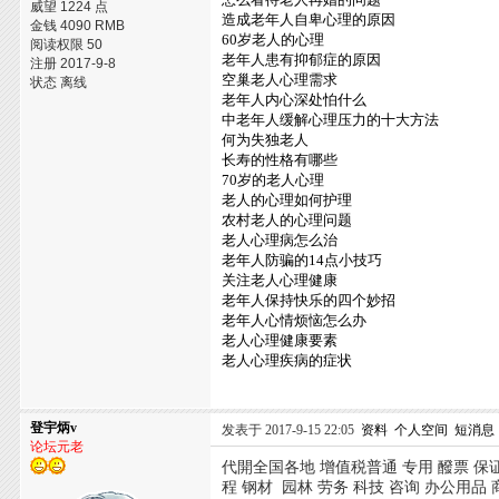
威望 1224 点
造成老年人自卑心理的原因
金钱 4090 RMB
60岁老人的心理
阅读权限 50
老年人患有抑郁症的原因
注册 2017-9-8
空巢老人心理需求
状态 离线
老年人内心深处怕什么
中老年人缓解心理压力的十大方法
何为失独老人
长寿的性格有哪些
70岁的老人心理
老人的心理如何护理
农村老人的心理问题
老人心理病怎么治
老年人防骗的14点小技巧
关注老人心理健康
老年人保持快乐的四个妙招
老年人心情烦恼怎么办
老人心理健康要素
老人心理疾病的症状
登宇炳v
发表于 2017-9-15 22:05
资料
个人空间
短消息
论坛元老
代開全国各地 增值税普通 专用 醱票 保
程 钢材 园林 劳务 科技 咨询 办公用品 