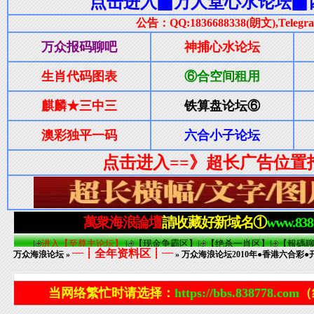
┈┋全年资料区┋┈
万众海浪论坛
»
» 万众海浪论坛2010年●香港六合
当网络繁忙时请选择：
https://bbs.838778.com
（