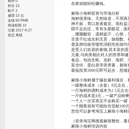
精华 0
在家就能轻松赚钱。
积分 15
帖子 2
麻辣小海鲜投资与市场分析
威望 15 点
海鲜很美味。天然味道，不用再加
金钱 60 RMB
神不振，胃口差者最宜。瑶柱益五
阅读权限 10
阴不足此症，常有头晕眼花，面颊
注册 2017-9-27
，腰腿酸软，遗精盗汗，心烦，失
状态 离线
舌质干红或光剥无苔，脉细数。神
聋及肺结核等慢性消耗性疾病均常
是受人们欢迎的食物,其丰富的蛋白
元素,与肉类相比对人的营养和健康
食品，包括生蚝、龙虾、海胆、海
富含锌、蛋白质等营养素，都有壮
最低投资2000元即可起步，想做旗
麻辣小海鲜属于爆款暴利项目，利润
一罐整体成本（全套）8元左右，市
一斤海鲜的调料成本为1.5元左右，
一斤的成本是4元，一罐产品蛤蜊一线
一个人一次买肯定不会购买一罐，
一个顾客就有可能给你贡献100元
您也可以参考淘宝上麻辣小海鲜的
（登录淘宝网搜索麻辣蟹钳，看看
麻辣小海鲜培训内容