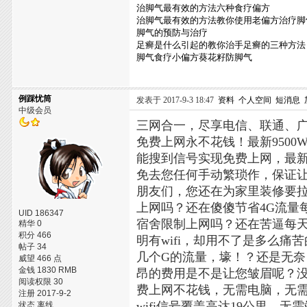
治脚气最有效的方法六种食疗偏方
治脚气最有效的方法教你使用老偏方治疗脚
脚气的预防与治疗
足癣是什么引起的教你治手足癣的三种方法
脚气食疗小偏方葵花籽防脚气
例踩忧筒
发表于 2017-9-3 18:47
资料
个人空间
短消息
中级会员
三网合一，尽享电信、联通、
免费上网永不花钱！最新950
能搜到信号实现免费上网，最
免去您任何手动繁琐作，保证
朋友们，您还在为家里装修要
上网吗？还在傻傻节省4G流量
UID 186347
宿舍限制上网吗？还在苦逼每天
精华 0
积分 466
明有wifi，却用不了是多么
帖子 34
几个G的流量，壕！？还是无
威望 466 点
金钱 1830 RMB
昂的费用是不是让您皱眉呢？没关
阅读权限 30
费上网不花钱，无需电脑，无
注册 2017-9-2
wifi信号覆盖高达19公里
状态 离线