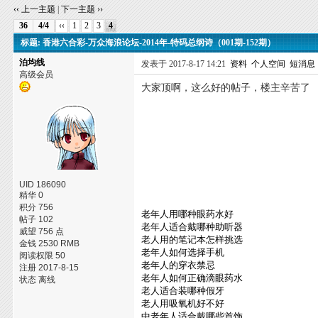
‹‹ 上一主题
|
下一主题 ››
36
4/4
‹‹
1
2
3
4
标题: 香港六合彩-万众海浪论坛-2014年-特码总纲诗（001期-152期）
泊均线
发表于 2017-8-17 14:21
资料
个人空间
短消息
高级会员
大家顶啊，这么好的帖子，楼主辛苦了
UID 186090
精华 0
积分 756
老年人用哪种眼药水好
帖子 102
老年人适合戴哪种助听器
威望 756 点
老人用的笔记本怎样挑选
金钱 2530 RMB
老年人如何选择手机
阅读权限 50
老年人的穿衣禁忌
注册 2017-8-15
老年人如何正确滴眼药水
状态 离线
老人适合装哪种假牙
老人用吸氧机好不好
中老年人适合戴哪些首饰