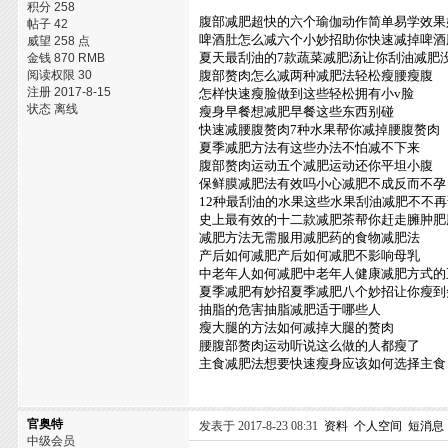
积分 258
腹部减肥超快的六个瑜伽动作简单易学效果
帖子 42
啤酒肚怎么减六个小妙招助你快速减掉啤酒
威望 258 点
夏天最刮油的7款蔬菜减肥汤让你刮油减肥
金钱 870 RMB
阅读权限 30
腹部赘肉怎么减两种减肥法轻松瘦腰瘦腹
注册 2017-8-15
怎样快速瘦脸做到这些轻松拥有小v脸
状态 离线
瘦身早餐想减肥早餐这些东西别碰
快速减腰腹赘肉7种水果帮你减掉腰腹赘肉
夏季减肥方法有这些办法不怕减不下来
腹部赘肉运动五个减肥运动还你平坦小腹
保鲜膜减肥法有效吗小心减肥不成反而不孕
12种最刮油的水果这些水果刮油减肥不不
史上最有效的十二款减肥茶帮你赶走臃肿肥
减肥方法无需服用减肥药的食物减肥法
产后如何减肥产后如何减肥不影响母乳
中老年人如何减肥中老年人健康减肥方式的
夏季减肥有妙招夏季减肥八个妙招让你瘦到
抽脂的危害抽脂减肥适于哪些人
瘦大腿的方法如何减掉大腿的赘肉
腰腹部赘肉运动听说这么做的人都瘦了
主食减肥法想要快速瘦身应该如何选择主食
官奥特
发表于 2017-8-23 08:31
资料
个人空间
短消息
中级会员