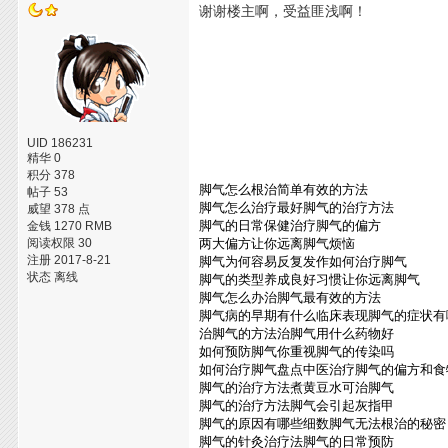
谢谢楼主啊，受益匪浅啊！
UID 186231
精华 0
积分 378
脚气怎么根治简单有效的方法
帖子 53
脚气怎么治疗最好脚气的治疗方法
威望 378 点
脚气的日常保健治疗脚气的偏方
金钱 1270 RMB
阅读权限 30
两大偏方让你远离脚气烦恼
注册 2017-8-21
脚气为何容易反复发作如何治疗脚气
状态 离线
脚气的类型养成良好习惯让你远离脚气
脚气怎么办治脚气最有效的方法
脚气病的早期有什么临床表现脚气的症状有
治脚气的方法治脚气用什么药物好
如何预防脚气你重视脚气的传染吗
如何治疗脚气盘点中医治疗脚气的偏方和食
脚气的治疗方法煮黄豆水可治脚气
脚气的治疗方法脚气会引起灰指甲
脚气的原因有哪些细数脚气无法根治的秘密
脚气的针灸治疗法脚气的日常预防