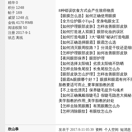
精华 0
积分 1248
8种错误饮食方式会产生致癌物质
帖子 169
【眼膜怎么选】如何正确使用眼膜
威望 1248 点
【全方位护眼小Tips】变身电眼女王
金钱 4170 RMB
【如何护理眼部皮肤】怎样改善眼部皮肤
阅读权限 50
【如何打造迷人双眼】眼部化妆的误区
注册 2017-9-1
【如何打造电眼】3大“吸睛”秘诀打造电眼
状态 离线
【如何正确选择眼霜】眼霜怎么选
【如何消灭眼周纹路？】分清是干纹还是细
【怎样护理眼部皮肤】如何改善眼部皮肤
【夜间眼部保养】眼部护理
【如何选择太阳镜】劣质太阳镜不防晒
【怎样去除鱼尾纹】长鱼尾纹怎么办
【眼部皮肤怎么护理】怎样改善眼部皮肤
【眼霜&眼膜哪个好？】眼膜和眼霜有何不
胎教要适可而止_要掌握胎教的度
【不上妆也漂亮】保养睫毛提升勾魂术
【如何正确佩戴假睫毛】假睫毛隐患大揭秘
美学胎教的作用_美学胎教的好处
【怎样去除黑眼圈】有黑眼圈怎么办
【怎样消除眼纹】有眼纹怎么办
欣山恭
发表于 2017-9-11 05:39
资料
个人空间
短消息