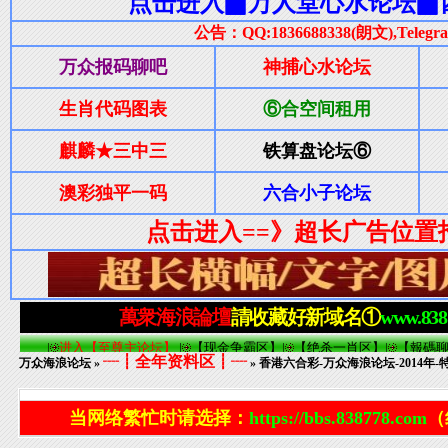
┈┋全年资料区┋┈
万众海浪论坛
»
» 香港六合彩-万众海浪论坛-2014年-
当网络繁忙时请选择：
https://bbs.838778.com
（