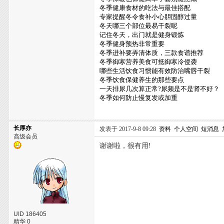
冬季健康食材的吃法与最佳搭配
专家提醒冬令食补小心胆固醇过量
冬天哪三个部位最易干裂呢
记住冬天，出门就是健身锻炼
冬季健身预热非常重要
冬季进补要弄清体质，三款食谱推荐
冬季御寒营养美食可抵御寒冷侵袭
哪些生活饮食习惯能有效防治嘴唇干裂
冬季饮食保健养生的那些要点
一天排尿几次算正常?尿频是不是肾不好？
冬季如何防止慢复发或加重
长厚亦
发表于 2017-9-8 09:28
资料
个人空间
短消息
高级会员
谢谢啦，很有用!
UID 186405
精华 0