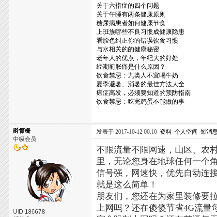
关于六指症的四个问题
关于午睡有两条健康原则
糖尿病患者如何健康节食
上班族哪些不良习惯成健康隐患
看脸色纠正你的错误饮食习惯
与水相关的的健康秘密
老年人的优点，年纪大的好处
经期前胀痛是什么原因？
饮食禁忌：九类人不宜喝牛奶
夏季避暑、消暑的最佳方法大全
癌症高发，必须要知道的预防指南
饮食禁忌：吃完鸡蛋不能做的事
爵箐栅
发表于 2017-10-12 00:10
资料
个人空间
短消
中级会员
不限流量不限网速，山区、农村
里，无论您身在地球任何一个
信号强，网速快，优先自动连
就是这么简单！
朋友们，您还在为家里装修要
上网吗？还在傻傻节省4G流量
UID 186678