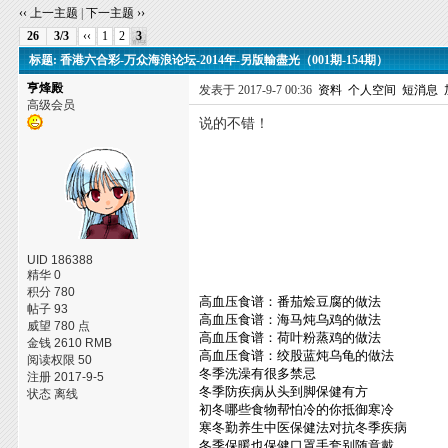
‹‹ 上一主题
|
下一主题 ››
26
3/3
‹‹
1
2
3
标题: 香港六合彩-万众海浪论坛-2014年-另版輸盡光（001期-154期）
亨烽殿
发表于 2017-9-7 00:36
资料
个人空间
短消息
高级会员
说的不错！
UID 186388
精华 0
积分 780
高血压食谱：番茄烩豆腐的做法
帖子 93
高血压食谱：海马炖乌鸡的做法
威望 780 点
高血压食谱：荷叶粉蒸鸡的做法
金钱 2610 RMB
高血压食谱：绞股蓝炖乌龟的做法
阅读权限 50
冬季洗澡有很多禁忌
注册 2017-9-5
冬季防疾病从头到脚保健有方
状态 离线
初冬哪些食物帮怕冷的你抵御寒冷
寒冬勤养生中医保健法对抗冬季疾病
冬季保暖也保健口罩手套别随意戴