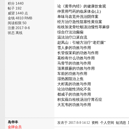
积分 1440
论《黄帝内经》的健康饮食观
帖子 192
仲景用芍药的临床体会(上)
威望 1440 点
单味马齿苋外洗治阴痒案
金钱 4810 RMB
经方治疗急性阻塞性黄疸案
阅读权限 50
桂枝加龙骨牡蛎汤治慢性荨麻疹
注册 2017-9-6
综合疗法治癫痫
状态 离线
温法治疗口涎自流
赵凤山：引秘方治疗“老烂腿”
雪人参的功效与作用
长管假茉莉的功效与作用
葛粉有什么功效与作用
马骨节的功效与作用
顶果膜蕨的功效与作用
车前的功效与作用
湿热困阻治上焦
大籽蒿的功效与作用
论治功能性消化不良
都咸子的功效与作用
枳实薤白桂枝汤治疗胃石症
大瓦韦的功效与作用
岛华丰
发表于 2017-9-9 14:12
资料
个人空间
短消息
金牌会员