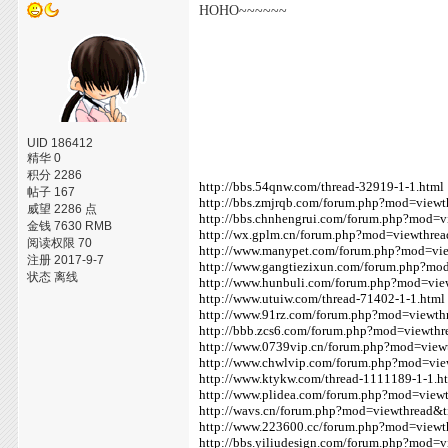
HOHO~~~~~~
UID 186412
精华 0
积分 2286
http://bbs.54qnw.com/thread-32919-1-1.html
帖子 167
http://bbs.zmjrqb.com/forum.php?mod=view
威望 2286 点
http://bbs.chnhengrui.com/forum.php?mod=
金钱 7630 RMB
http://wx.gplm.cn/forum.php?mod=viewthre
阅读权限 70
http://www.manypet.com/forum.php?mod=vi
注册 2017-9-7
http://www.gangtiezixun.com/forum.php?mo
状态 离线
http://www.hunbuli.com/forum.php?mod=vi
http://www.utuiw.com/thread-71402-1-1.html
http://www.91rz.com/forum.php?mod=viewt
http://bbb.zcs6.com/forum.php?mod=viewth
http://www.0739vip.cn/forum.php?mod=vie
http://www.chwlvip.com/forum.php?mod=vi
http://www.ktykw.com/thread-1111189-1-1.h
http://www.plidea.com/forum.php?mod=view
http://wavs.cn/forum.php?mod=viewthread&
http://www.223600.cc/forum.php?mod=view
http://bbs.yiliudesign.com/forum.php?mod