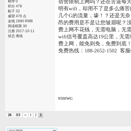
宿舍限制上网吗？还在苦逼每天
精华 0
积分 478
明有wifi，却用不了是多么
帖子 32
几个G的流量，壕！？还是无
威望 478 点
金钱 1890 RMB
昂的费用是不是让您皱眉呢？没关
阅读权限 30
费上网不花钱，无需电脑，无
注册 2017-10-11
wifi信号覆盖高达19公里
状态 离线
费上网，能免则免，免费到底
免费热线：188-2652-1502 客服
9500WG
26
3/3
‹‹
1
2
3