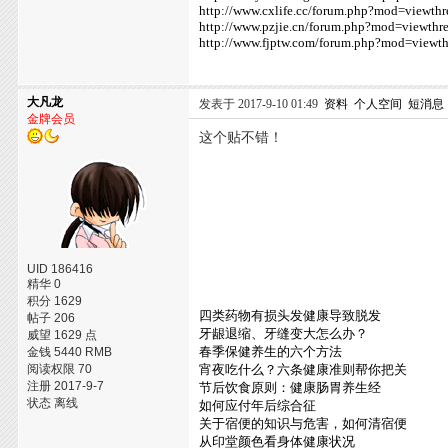
http://www.cxlife.cc/forum.php?mod=viewt
http://www.pzjie.cn/forum.php?mod=viewth
http://www.fjptw.com/forum.php?mod=viewt
大凡龙
发表于 2017-9-10 01:49
资料
个人空间
短消息
金牌会员
这个贴不错！
UID 186416
精华 0
积分 1629
四类药物有损头发健康导致脱发
帖子 206
牙龈退缩、牙缝变大怎么办？
威望 1629 点
春季保健养生的六个方法
金钱 5440 RMB
阅读权限 70
宵夜吃什么？六条健康准则帮你把关
注册 2017-9-7
节后饮食原则：健康肠胃养生经
状态 离线
如何应付年后综合征
关于宿便的知识与危害，如何清宿便
从印堂颜色看身体健康状况