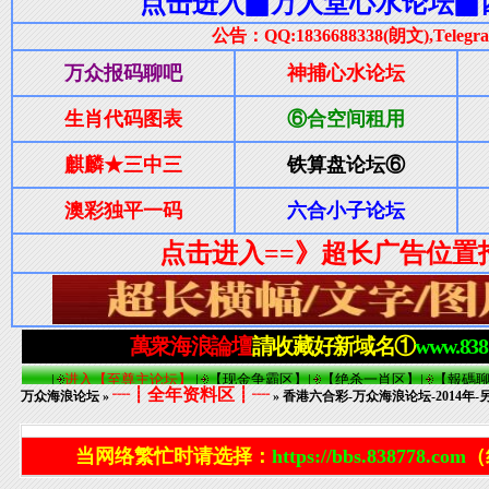
┈┋全年资料区┋┈
万众海浪论坛
»
» 香港六合彩-万众海浪论坛-2014年-
当网络繁忙时请选择：
https://bbs.838778.com
（