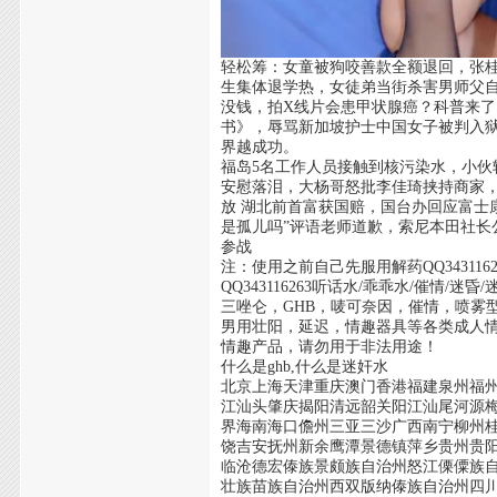
轻松筹：女童被狗咬善款全额退回，张桂
生集体退学热，女徒弟当街杀害男师父自首
没钱，拍X线片会患甲状腺癌？科普来了
书》，辱骂新加坡护士中国女子被判入
界越成功。
福岛5名工作人员接触到核污染水，小伙
安慰落泪，大杨哥怒批李佳琦挟持商家，
放 湖北前首富获国赔，国台办回应富士
是孤儿吗”评语老师道歉，索尼本田社
参战
注：使用之前自己先服用解药QQ34311
QQ343116263听话水/乖乖水/催情
三唑仑，GHB，唛可奈因，催情，喷雾
男用壮阳，延迟，情趣器具等各类成人情
情趣产品，请勿用于非法用途！
什么是ghb,什么是迷奸水
北京上海天津重庆澳门香港福建泉州福
江汕头肇庆揭阳清远韶关阳江汕尾河源
界海南海口儋州三亚三沙广西南宁柳州
饶吉安抚州新余鹰潭景德镇萍乡贵州贵
临沧德宏傣族景颇族自治州怒江傈僳族
壮族苗族自治州西双版纳傣族自治州四