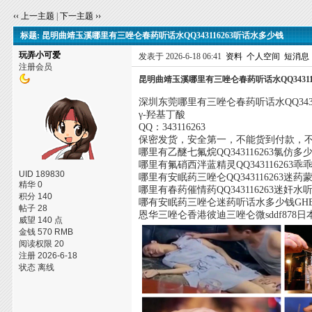
‹‹ 上一主题
|
下一主题 ››
标题: 昆明曲靖玉溪哪里有三唑仑春药听话水QQ343116263听话水多少钱
玩弄小可爱
发表于 2026-6-18 06:41
资料
个人空间
短消息
注册会员
昆明曲靖玉溪哪里有三唑仑春药听话水QQ34311
深圳东莞哪里有三唑仑春药听话水QQ3431
γ-羟基丁酸
QQ：343116263
保密发货，安全第一，不能货到付款，
哪里有乙醚七氟烷QQ343116263氯仿多
哪里有氟硝西泮蓝精灵QQ343116263
UID 189830
哪里有安眠药三唑仑QQ343116263迷
精华 0
哪里有春药催情药QQ343116263迷奸
积分 140
哪有安眠药三唑仑迷药听话水多少钱GH
帖子 28
恩华三唑仑香港彼迪三唑仑微sddf87
威望 140 点
金钱 570 RMB
阅读权限 20
注册 2026-6-18
状态 离线