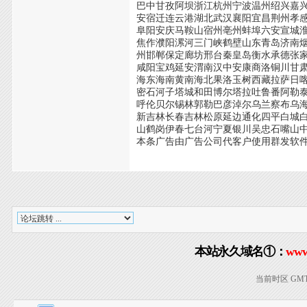
巴中甘孜阿坝浙江杭州宁波温州绍兴嘉
安宿迁连云港湖北武汉襄阳宜昌荆州孝
阜阳安庆马鞍山宿州亳州蚌埠六安宣城
焦作濮阳漯河三门峡鹤壁山东青岛济南
州邯郸保定廊坊邢台秦皇岛衡水承德张
咸阳宝鸡延安渭南汉中安康商洛铜川甘
海东海南黄南海北果洛玉树西藏拉萨日
密石河子塔城和田博尔塔拉吐鲁番阿勒
呼伦贝尔锡林郭勒巴彦淖尔乌兰察布乌
新吉林长春吉林松原延边通化四平白城
山鹤岗伊春七台河宁夏银川吴忠石嘴山
本条广告由广告公司代客户使用群发软
本站永久域名①：
www
当前时区 GMT+8