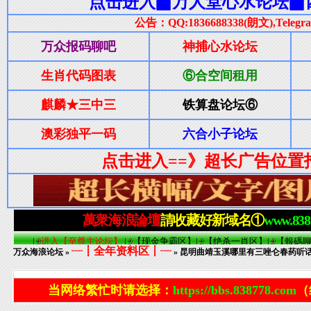
┈┋全年资料区┋┈
万众海浪论坛
»
» 昆明曲靖玉溪哪里有三唑仑春药听话水Q
当网络繁忙时请选择：
https://bbs.838778.com
（