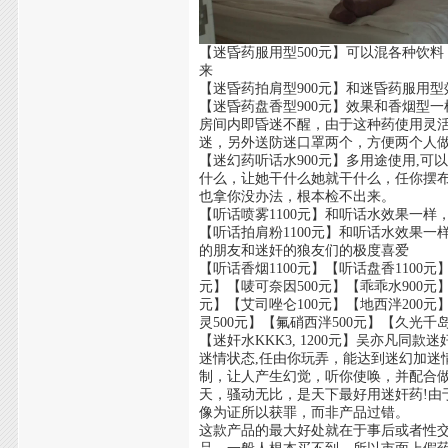
【迷昏药服用型500元】可以混各种饮
来
【迷昏药拍肩型900元】和迷昏药服用
【迷昏药盘香型900元】效果和香烟型
房间内即昏迷不醒，由于这种药使用灵
迷，另外送防迷口罩两个，方便两个人
【迷幻药听话水900元】多用途使用,
什么，让她干什么她就干什么，任你摆
也拿你没办法，根本检不出来。
【听话喷雾1100元】和听话水效果一
【听话拍肩粉1100元】和听话水效果
的朋友和迷奸的狼友们的极度喜爱
【听话香烟1100元】【听话盘香1100元】
元】【唛可奈因500元】【乖乖水900元
元】【艾司唑仑100元】【地西泮200元
灵500元】【氟硝西泮500元】【久光千岛
【迷奸水KKK3, 1200元】吴亦凡同
迷情状态,任由你玩弄，能达到迷幻加迷
制，让人产生幻觉，听你使唤，并配合
天，骚动无比，是天下最好用迷奸药!
像为证所以获罪，而非产品过错。
这款产品的最大好处就在于事后或者性