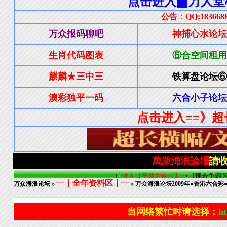
┈┋全年资料区┋┈
万众海浪论坛
»
» 万众海浪论坛2009年●香港六合彩●
当网络繁忙时请选择：
ht