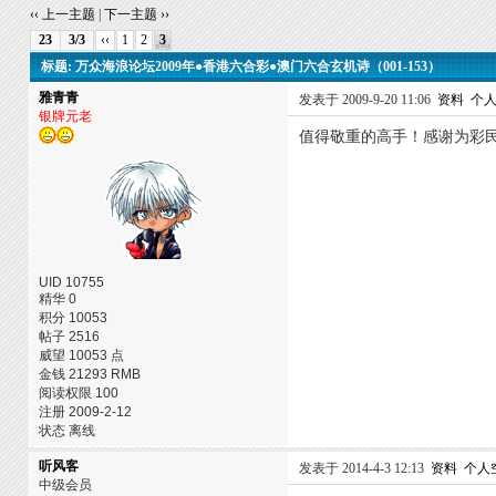
‹‹ 上一主题
|
下一主题 ››
23
3/3
‹‹
1
2
3
标题: 万众海浪论坛2009年●香港六合彩●澳门六合玄机诗（001-153）
雅青青
发表于 2009-9-20 11:06
资料
个
银牌元老
值得敬重的高手！感谢为彩
UID 10755
精华 0
积分 10053
帖子 2516
威望 10053 点
金钱 21293 RMB
阅读权限 100
注册 2009-2-12
状态 离线
听风客
发表于 2014-4-3 12:13
资料
个人
中级会员