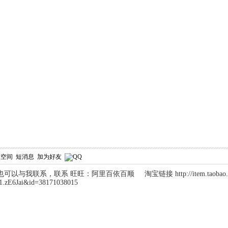
人空间
短消息
加为好友
我联系，联系 旺旺：阿里百依百顺 淘宝链接 http://item.taobao.com/
1.zE6Jai&id=38171038015