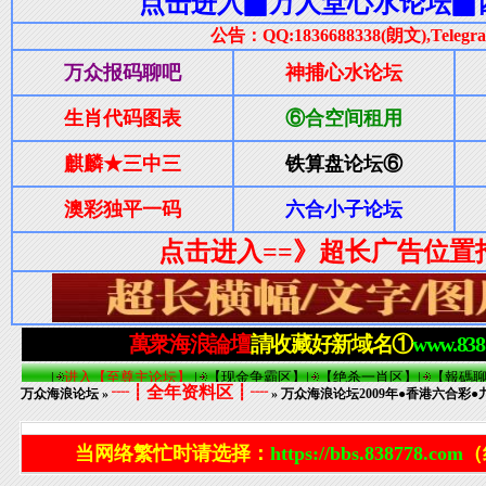
┈┋全年资料区┋┈
万众海浪论坛
»
» 万众海浪论坛2009年●香港六合彩●
当网络繁忙时请选择：
https://bbs.838778.com
（