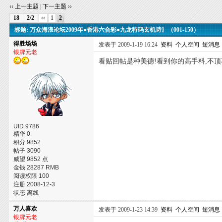
‹‹ 上一主题
|
下一主题 ››
18
2/2
‹‹
1
2
标题: 万众海浪论坛2009年●香港六合彩●九龙特码玄机诗〗（001-150）
得胜场场
发表于 2009-1-19 16:24
资料
个人空间
短消息
银牌元老
看贴回帖是种美德!看到你的高手料,不顶
UID 9786
精华 0
积分 9852
帖子 3090
威望 9852 点
金钱 28287 RMB
阅读权限 100
注册 2008-12-3
状态 离线
万人喜欢
发表于 2009-1-23 14:39
资料
个人空间
短消息
银牌元老