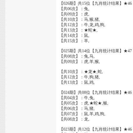
【026期】共15位【九肖统计结果】★46
【共06次】：兔,
【共09次】：虎,
【共10次】：马,猴,猪,
【共12次】：牛,龙,鸡,狗,
【共13次】：★蛇★,
【共14次】：鼠,
【共15次】：羊,
【025期】共14位【九肖统计结果】★47
【共08次】：兔,马,
【共09次】：虎,羊,猴,
【共10次】：★龙★,蛇,
【共12次】：牛,狗,猪,
【共13次】：鼠,鸡,
【024期】共08位【九肖统计结果】★46
【共04次】：牛,兔,
【共05次】：虎,★蛇★,猴,
【共06次】：马,猪,
【共07次】：鼠,羊,鸡,狗,
【共08次】：龙,
【023期】共12位【九肖统计结果】★46