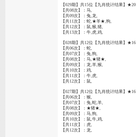
【029期】共15位【九肖统计结果】★20
【共08次】：马,
【共09次】：兔,龙,
【共11次】：蛇,★羊★,狗,
【共12次】：鼠,猴,猪,
【共13次】：牛,虎,鸡,
【028期】共12位【九肖统计结果】★16
【共06次】：蛇,
【共07次】：兔,狗,
【共08次】：马,★猪★,
【共09次】：龙,羊,猴,
【共10次】：鸡,
【共11次】：牛,虎,
【共12次】：鼠,
【027期】共12位【九肖统计结果】★16
【共06次】：猴,
【共07次】：兔,蛇,羊,
【共08次】：★猪★,
【共09次】：马,狗,
【共10次】：鼠,牛,鸡,
【共11次】：虎,
【共12次】：龙,