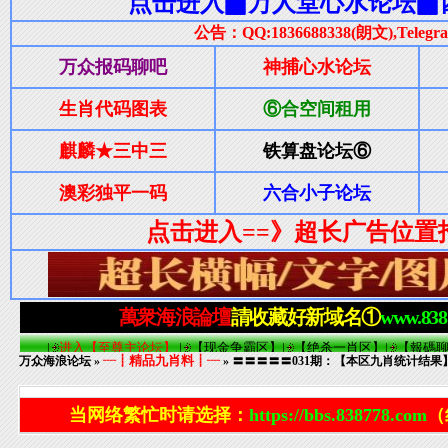
┈┋精品九肖料┋┈
万众海浪论坛
»
» 〓〓〓〓〓031期：【本区九肖统计结
当网络繁忙时请选择：
https://bbs.838778.com
（