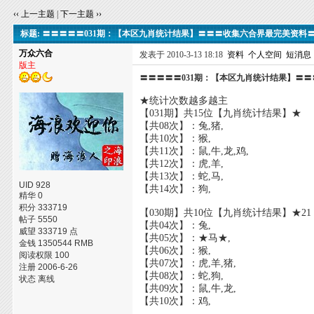
‹‹ 上一主题
|
下一主题 ››
标题: 〓〓〓〓〓031期：【本区九肖统计结果】〓〓〓收集六合界最完美资料
万众六合
发表于 2010-3-13 18:18
资料
个人空间
短消息
版主
〓〓〓〓〓031期：【本区九肖统计结果】〓
★统计次数越多越主
【031期】共15位【九肖统计结果】★
【共08次】：兔,猪,
【共10次】：猴,
【共11次】：鼠,牛,龙,鸡,
【共12次】：虎,羊,
【共13次】：蛇,马,
UID 928
【共14次】：狗,
精华 0
积分 333719
【030期】共10位【九肖统计结果】★21
帖子 5550
【共04次】：兔,
威望 333719 点
【共05次】：★马★,
金钱 1350544 RMB
【共06次】：猴,
阅读权限 100
【共07次】：虎,羊,猪,
注册 2006-6-26
【共08次】：蛇,狗,
状态 离线
【共09次】：鼠,牛,龙,
【共10次】：鸡,