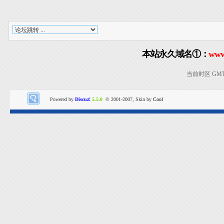
本站永久域名①：
www
当前时区 GMT+8
Powered by
Discuz!
5.5.0
© 2001-2007, Skin by
Cool