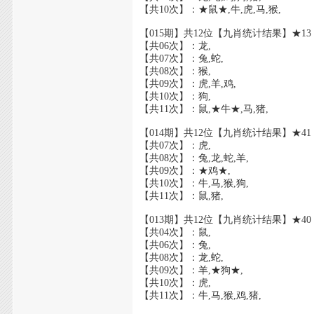
【共10次】：★鼠★,牛,虎,马,猴,
【015期】共12位【九肖统计结果】★13
【共06次】：龙,
【共07次】：兔,蛇,
【共08次】：猴,
【共09次】：虎,羊,鸡,
【共10次】：狗,
【共11次】：鼠,★牛★,马,猪,
【014期】共12位【九肖统计结果】★41
【共07次】：虎,
【共08次】：兔,龙,蛇,羊,
【共09次】：★鸡★,
【共10次】：牛,马,猴,狗,
【共11次】：鼠,猪,
【013期】共12位【九肖统计结果】★40
【共04次】：鼠,
【共06次】：兔,
【共08次】：龙,蛇,
【共09次】：羊,★狗★,
【共10次】：虎,
【共11次】：牛,马,猴,鸡,猪,