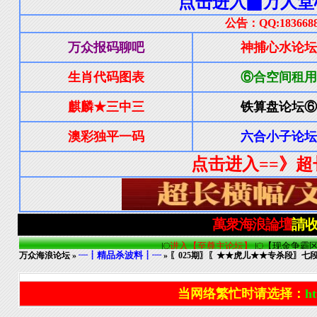
┈┋精品杀波料┋┈
万众海浪论坛
»
» 〖025期〗〖★★虎儿★★专杀段〗七
当网络繁忙时请选择：
ht