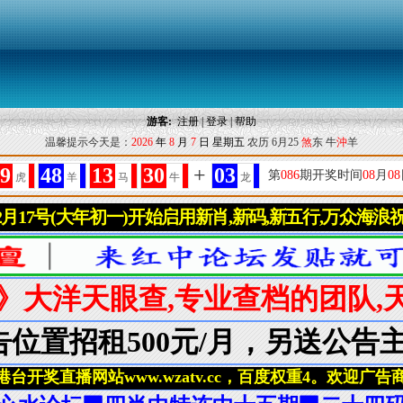
游客:
注册
|
登录
|
帮助
温馨提示今天是：
2026
年
8
月
7
日
星期五
农历 6月25
煞
东 牛
沖
羊