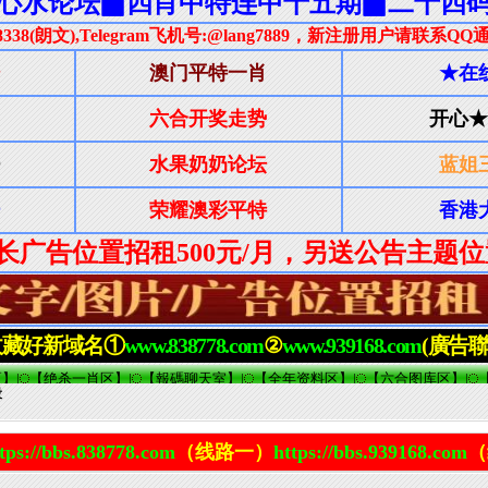
段
tps://bbs.838778.com
（线路一）
https://bbs.939168.com
（